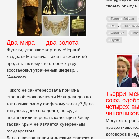
своему опыту и
,
Тьерри Мейсан
,
РФ
Великоб
,
Франция
пол
Путин
Два мира — два золота
Жулики, укравшие картину «Черный
квадрат» Малевича, так и не смогли её
продать, потому что сторож к утру
восстановил утраченный шедевр...
(Анекдот)
Никого не заинтересовала причина
Тьерри Мей
странной сговорчивости Нидерландов по
союз одоб
так называемому скифскому золоту? Дело
четырёх в
тянулось довольно долго, но суды
чиновников
постановили передать коллекцию Киеву,
Могут ли стран
так как Крым не является суверенным
превратившегос
государством.
договоров в на
Дело о возвращении коллекции скифского