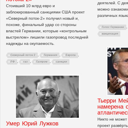
деятелей. С де
Стоивший 10 млрд евро и
можно ознакоми
заблокированный санкциями США проект
различных язык
«Северный поток-2» получил новый и,
похоже, финальный удар со стороны
,
Голос Германии
властей Германии, которые «контрольным
вакцинация
выстрелом» лишили газопровод последней
надежды на окупаемость.
,
,
,
Северный поток 2
Германия
Европа
,
,
,
РФ
газ
Газпром
санкции
Тьерри Ме
намерена с
атлантиче
Никто не может 
Умер Юрий Лужков
проект развёрт