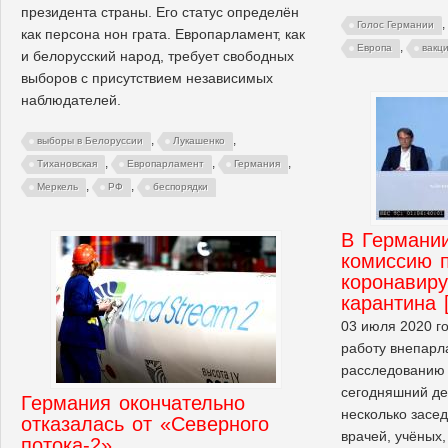
президента страны. Его статус определён
,
Голос Германии
как персона нон грата. Европарламент, как
,
Европа
вакц
и белорусский народ, требует свободных
выборов с присутствием независимых
наблюдателей.
,
,
выборы в Белоруссии
Лукашенко
,
,
,
Тихановская
Европарламент
Германия
,
,
Меркель
РФ
беспорядки
В Германи
комиссию 
коронавиру
карантина 
03 июля 2020 г
работу внепарл
расследованию 
сегодняшний де
Германия окончательно
несколько засе
отказалась от «Северного
врачей, учёных
потока-2»