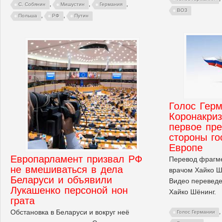
,
,
,
С. Собянин
Мишустин
Германия
ВОЗ
,
,
Польша
РФ
Путин
Голос Герм
Коронакриз
первое пре
стороны го
Европе
Европарламент призвал РФ
Перевод фрагме
не вмешиваться в дела
врачом Хайко Ш
Беларуси и объявили
Видео переведе
Лукашенко персоной нон
Хайко Шёнинг.
грата
Обстановка в Беларуси и вокруг неё
,
Голос Германии