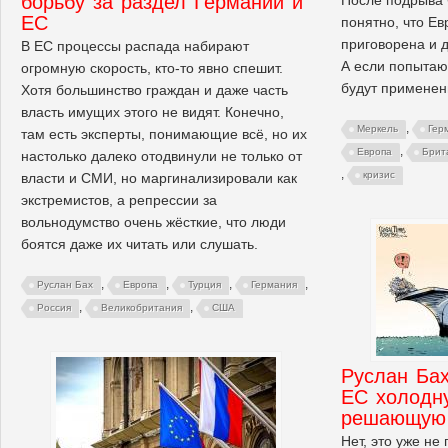
борьбу за раздел Германии и
ЕС
понятно, что Е
приговорена и д
В ЕС процессы распада набирают
А если попытают
огромную скорость, кто-то явно спешит.
будут применен
Хотя большинство граждан и даже часть
власть имущих этого не видят. Конечно,
,
Меркель
Гер
там есть эксперты, понимающие всё, но их
,
Европа
Брит
настолько далеко отодвинули не только от
,
кризис
власти и СМИ, но маргинализировали как
экстремистов, а репрессии за
вольнодумство очень жёсткие, что люди
боятся даже их читать или слушать.
,
,
,
,
Руслан Бах
Европа
Турция
Германия
,
,
Россия
Великобритания
США
Руслан Бах
ЕС холодн
решающую 
Нет, это уже н