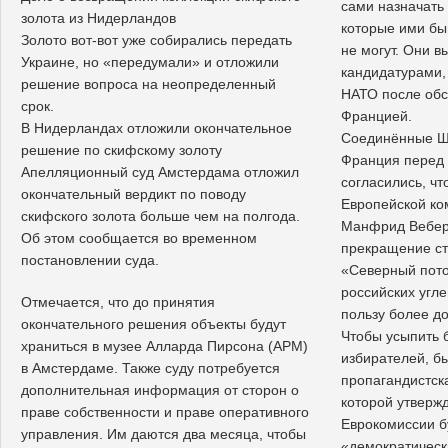
сами назначать
золота из Нидерландов
которые ими бы
Золото вот-вот уже собирались передать
не могут. Они 
Украине, но «передумали» и отложили
кандидатурами,
решение вопроса на неопределенный
НАТО после обс
срок.
Францией.
В Нидерландах отложили окончательное
Соединённые Шт
решение по скифскому золоту
Франция перед
Апелляционный суд Амстердама отложил
согласились, ч
окончательный вердикт по поводу
Европейской ко
скифского золота больше чем на полгода.
Манфрид Вебер.
Об этом сообщается во временном
прекращение ст
постановлении суда.
«Северный пото
российских угл
Отмечается, что до принятия
пользу более до
окончательного решения объекты будут
Чтобы усыпить 
храниться в музее Алларда Пирсона (APM)
избирателей, б
в Амстердаме. Также суду потребуется
пропагандистск
дополнительная информация от сторон о
которой утверж
праве собственности и праве оперативного
Еврокомиссии б
управления. Им даются два месяца, чтобы
«демократическ