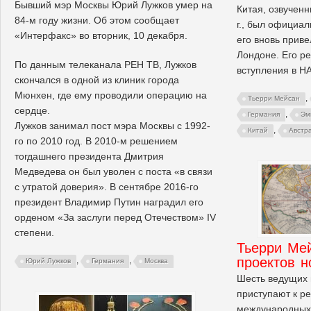
Бывший мэр Москвы Юрий Лужков умер на
Китая, озвучен
84-м году жизни. Об этом сообщает
г., был официа
«Интерфакс» во вторник, 10 декабря.
его вновь приве
Лондоне. Его р
По данным телеканала РЕН ТВ, Лужков
вступления в НА
скончался в одной из клиник города
Мюнхен, где ему проводили операцию на
,
Тьерри Мейсан
сердце.
,
Германия
Эм
Лужков занимал пост мэра Москвы с 1992-
,
Китай
Австр
го по 2010 год. В 2010-м решением
тогдашнего президента Дмитрия
Медведева он был уволен с поста «в связи
с утратой доверия». В сентябре 2016-го
президент Владимир Путин наградил его
орденом «За заслуги перед Отечеством» IV
степени.
Тьерри Ме
проектов н
,
,
Юрий Лужков
Германия
Москва
Шесть ведущих
приступают к р
международных