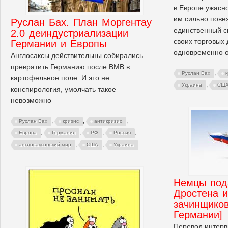
в Европе ужасно
им сильно повез
Руслан Бах. План Моргентау
единственный с
2.0 деиндустриализации
своих торговых
Германии и Европы
одновременно о
Англосаксы действительны собирались
превратить Германию после ВМВ в
,
Руслан Бах
картофельное поле. И это не
,
Украина
СШ
конспирология, умолчать такое
невозможно
,
,
,
Руслан Бах
кризис
антикризис
,
,
,
,
Европа
Германия
РФ
Россия
,
,
англосаксонский мир
США
Украина
Немцы под
Дростена и
зачинщиков
Германии]
Перевод интерв