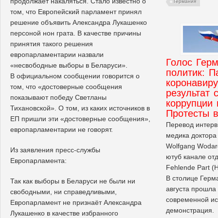
продолжает накаляться. Стало известно о
Германия
том, что Европейский парламент принял
решение объявить Александра Лукашенко
персоной нон грата. В качестве причины
принятия такого решения
европарламентарии назвали
Голос Гер
«несвободные выборы в Беларуси».
политик: 
В официальном сообщении говорится о
коронавир
том, что «достоверные сообщения
результат 
показывают победу Светланы
коррупции 
Тихановской». О том, из каких источников в
Протесты 
ЕП пришли эти «достоверные сообщения»,
Перевод интерв
европарламентарии не говорят.
медика доктора 
Wolfgang Wodar
Из заявления пресс-службы
ютуб канале от
Европарламента:
Fehlende Part (
В столице Герм
Так как выборы в Беларуси не были ни
августа прошла
свободными, ни справедливыми,
современной ис
Европарламент не признаёт Александра
демонстрация.
Лукашенко в качестве избранного