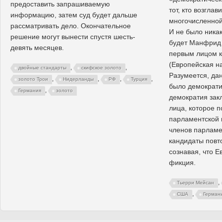
предоставить запрашиваемую
тот, кто возгла
информацию, затем суд будет дальше
многочисленной
рассматривать дело. Окончательное
И не было никак
решение могут вынести спустя шесть-
будет Манфрид
девять месяцев.
первым лицом к
(Европейская н
,
,
двойные стандарты
скифское золото
Разумеется, да
,
,
,
,
золото Трои
Нидерланды
РФ
Турция
было демократи
,
Германия
золото
демократия зак
лица, которое 
парламентской 
членов парламе
кандидаты повто
сознавая, что Е
фикция.
,
Тьерри Мейсан
,
США
Герман