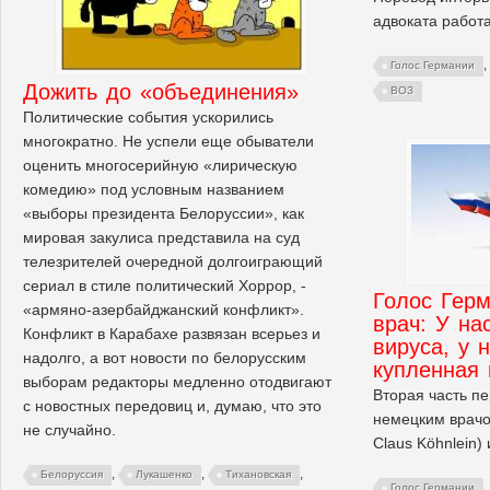
адвоката работ
,
Голос Германии
Дожить до «объединения»
ВОЗ
Политические события ускорились
многократно. Не успели еще обыватели
оценить многосерийную «лирическую
комедию» под условным названием
«выборы президента Белоруссии», как
мировая закулиса представила на суд
телезрителей очередной долгоиграющий
сериал в стиле политический Хоррор, -
Голос Гер
«армяно-азербайджанский конфликт».
врач: У на
Конфликт в Карабахе развязан всерьез и
вируса, у 
надолго, а вот новости по белорусским
купленная 
выборам редакторы медленно отодвигают
Вторая часть п
с новостных передовиц и, думаю, что это
немецким врачо
не случайно.
Claus Köhnlein) 
,
,
,
Белоруссия
Лукашенко
Тихановская
,
Голос Германии