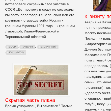
потребовали сохранить своё участие в
СССР. ..Вот поэтому я сразу же согласился
бы вести переговоры с Зеленским или его
К визиту п
кретинами о выводе войск России к
Авария на Кахо
границам Украины 1991 года – к границам
нет, но произош
Львовской, Ивано-Франковской и
Москву посланн
Тернопольской областей.
Посланник папы
«миротворческ
,
,
,
УССР
Украина
В. Зеленский
Должен был при
Ю.И. МУХИН
Массимо или П
пока с главой с
определились, 
обязательно до
наследник, а с
семьи, это може
племянник), так
«дорогого гост
очевидно, - при
Скрытая часть плана
голубь, несущий
Время ускорилось, Вы заметили? Только
вернулся на кор