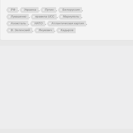
,
,
,
,
РФ
Украина
Путин
Белоруссия
,
,
,
Лукашенко
правила UCC
Мариуполь
,
,
,
Азовсталь
НАТО
Атлантическая хартия
,
,
В. Зеленский
Янукович
Кадыров