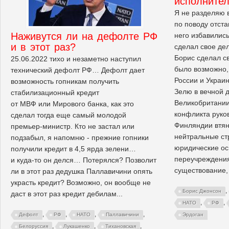
исполните
Я не разделяю 
по поводу отст
Наживутся ли на дефолте РФ
него избавились
и в этот раз?
сделал свое дел
Борис сделал с
25.06.2022 тихо и незаметно наступил
было возможно,
технический дефолт РФ… Дефолт дает
России и Украи
возможность гопникам получить
Зелю в вечной 
стабилизационный кредит
Великобритании
от МВФ или Мирового банка, как это
конфликта руко
сделал тогда еще самый молодой
Финляндии втян
премьер-министр. Кто не застал или
нейтральные ст
подзабыл, я напомню - прежние гопники
юридические ос
получили кредит в 4,5 ярда зелени…
переучреждения
и куда-то он делся… Потерялся? Позволит
существование, 
ли в этот раз дедушка Паллавичини опять
украсть кредит? Возможно, он вообще не
,
Борис Джонсон
даст в этот раз кредит дебилам...
,
,
НАТО
РФ
,
,
,
,
Дефолт
РФ
НАТО
Паллавичини
Эрдоган
,
,
,
Белоруссия
Лукашенко
Тихановская