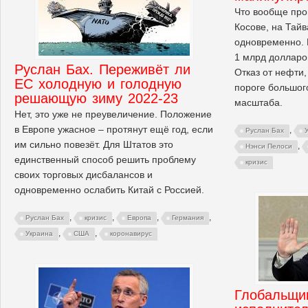
Что вообще про
Косове, на Тайв
одновременно.
1 млрд долларо
Руслан Бах. Переживёт ли
Отказ от нефти,
ЕС холодную и голодную
пороге большог
решающую зиму 2022-23
масштаба.
Нет, это уже не преувеличение. Положение
в Европе ужасное – протянут ещё год, если
,
Руслан Бах
им сильно повезёт. Для Штатов это
,
Нэнси Пелоси
единственный способ решить проблему
кризис
своих торговых дисбалансов и
одновременно ослабить Китай с Россией.
,
,
,
,
Руслан Бах
кризис
Европа
Германия
,
,
Украина
США
коронавирус
Глобальщи