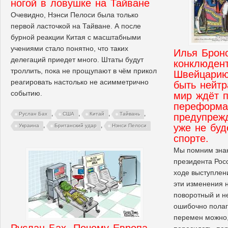
ногой в ловушке на Тайване
Очевидно, Нэнси Пелоси была только
первой ласточкой на Тайване. А после
бурной реакции Китая с масштабными
учениями стало понятно, что таких
Илья Бронс
делегаций приедет много. Штаты будут
конклюден
троллить, пока не прощупают в чём прикол
Швейцарию
реагировать настолько не асимметрично
быть нейтр
событию.
мир ждёт 
переформа
,
,
,
,
Руслан Бах
США
Китай
Тайвань
предупреж
,
,
уже не буд
Украина
Британский удар
Нэнси Пелоси
спорте.
Мы помним знак
президента Рос
ходе выступлен
эти изменения 
поворотный и н
ошибочно полаг
перемен можно,
Руслан Бах. Почему Европа