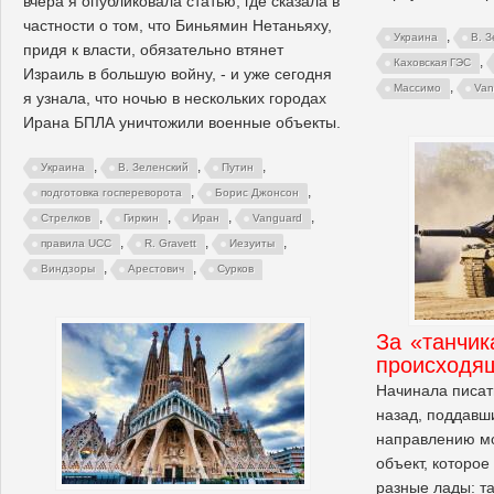
вчера я опубликовала статью, где сказала в
частности о том, что Биньямин Нетаньяху,
,
Украина
В. 
придя к власти, обязательно втянет
,
Каховская ГЭС
Израиль в большую войну, - и уже сегодня
,
Массимо
Van
я узнала, что ночью в нескольких городах
Ирана БПЛА уничтожили военные объекты.
,
,
,
Украина
В. Зеленский
Путин
,
,
подготовка госпереворота
Борис Джонсон
,
,
,
,
Стрелков
Гиркин
Иран
Vanguard
,
,
,
правила UCC
R. Gravett
Иезуиты
,
,
Виндзоры
Арестович
Сурков
За «танчик
происходя
Начинала писать
назад, поддавш
направлению мо
объект, которое
разные лады: т