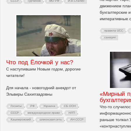
,
,
,
СССР
Турчинов
МО РФ
И.В.Сталин
движением плане
бухгалтерские 
императивные 
,
правила UCC
санкции
Что под Ёлочкой у нас?
С наступившим Новым годом, дорогие
читатели!
Для начала - новогодний анекдот от
«Мирный п
Эльвиры Сахипзадовны
бухгалтери
,
,
,
,
Что-то случило
Госакты
РФ
Украина
СБ ООН
,
,
,
информационном
СССР
международное право
НЛП
раньше толкал 
,
,
Кашпировский
шпионская сеть
АН СССР
«контрнаступле