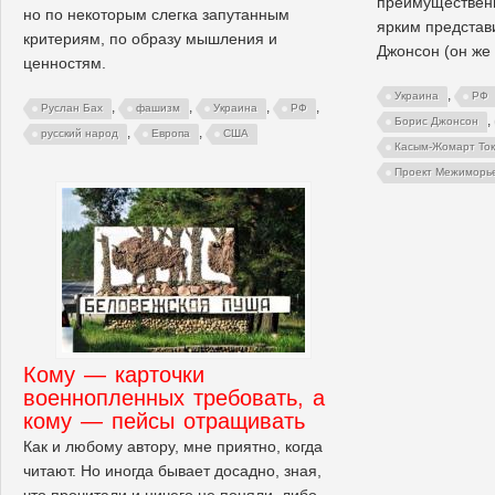
преимущественн
но по некоторым слегка запутанным
ярким представ
критериям, по образу мышления и
Джонсон (он же
ценностям.
,
Украина
РФ
,
,
,
,
Руслан Бах
фашизм
Украина
РФ
,
Борис Джонсон
,
,
русский народ
Европа
США
Касым-Жомарт Ток
Проект Межиморь
Кому — карточки
военнопленных требовать, а
кому — пейсы отращивать
Как и любому автору, мне приятно, когда
читают. Но иногда бывает досадно, зная,
что прочитали и ничего не поняли, либо