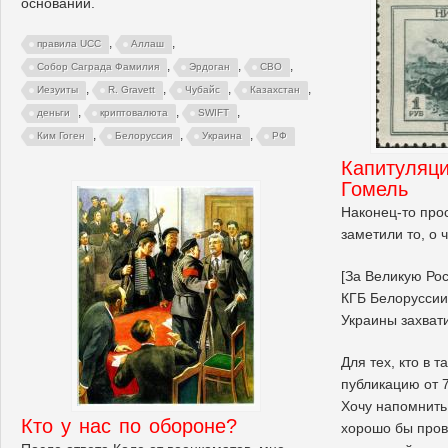
основании.
,
,
правила UCC
Аллаш
,
,
,
Собор Саграда Фамилия
Эрдоган
СВО
,
,
,
,
Иезуиты
R. Gravett
Чубайс
Казахстан
,
,
,
деньги
криптовалюта
SWIFT
,
,
,
Ким Гоген
Белоруссия
Украина
РФ
Капитуляци
Гомель
Наконец-то про
заметили то, о 
[За Великую Рос
КГБ Белоруссии
Украины захват
Для тех, кто в 
публикацию от 7
Хочу напомнить 
Кто у нас по обороне?
хорошо бы пров