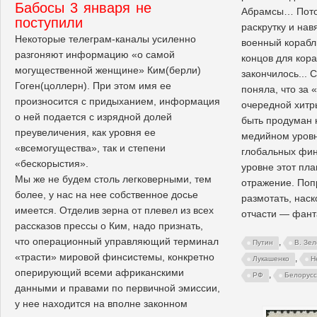
Бабосы 3 января не
Абрамсы… Пото
поступили
раскрутку и на
Некоторые телеграм-каналы усиленно
военный корабль
разгоняют информацию «о самой
концов для кор
могущественной женщине» Ким(берли)
закончилось... 
Гоген(цоллерн). При этом имя ее
поняла, что за 
произносится с придыханием, информация
очередной хитр
о ней подается с изрядной долей
быть продуман 
преувеличения, как уровня ее
медийном уровн
«всемогущества», так и степени
глобальных фин
«бескорыстия».
уровне этот пл
Мы же не будем столь легковерными, тем
отражение. Поп
более, у нас на нее собственное досье
размотать, наск
имеется. Отделив зерна от плевел из всех
отчасти — фант
рассказов прессы о Ким, надо признать,
что операционный управляющий терминал
,
Путин
В. Зел
«трасти» мировой финсистемы, конкретно
,
Лукашенко
Н
оперирующий всеми африканскими
,
РФ
Белорусс
данными и правами по первичной эмиссии,
у нее находится на вполне законном