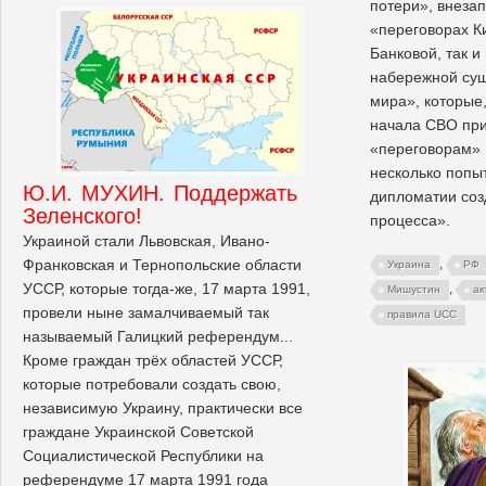
потери», внезап
«переговорах Ки
Банковой, так 
набережной сущ
мира», которые,
начала СВО при
«переговорам» 
несколько попы
Ю.И. МУХИН. Поддержать
дипломатии соз
Зеленского!
процесса».
Украиной стали Львовская, Ивано-
Франковская и Тернопольские области
,
Украина
РФ
УССР, которые тогда-же, 17 марта 1991,
,
Мишустин
ак
провели ныне замалчиваемый так
правила UCC
называемый Галицкий референдум...
Кроме граждан трёх областей УССР,
которые потребовали создать свою,
независимую Украину, практически все
граждане Украинской Советской
Социалистической Республики на
референдуме 17 марта 1991 года