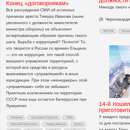
должности
Конец «договорнякам»
Никогда такого 
Все рассуждения СМИ об истинных
причинах ареста Тимура Иванова (ныне
(В. Черномырди
уволенного с должности заместителя
министра обороны) не объясняют
,
МО РФ
Каза
исчерпывающим образом причины такого
шага. Борьба с коррупцией? Полноте! То,
что творится в России со времен Ельцина
— это не коррупция, это такой способ
внешнего управления территорией, с
которой все средства и ресурсы
выкачиваются «управляшкой» в иные
юрисдикции. При этом «менеджеры» этой
«управляшки» себя не забывают.
Приятным исключением на территории
СССР пока еще остается Белоруссия при
14-й пошел
Лукашенко
приготовит
У каждого предс
,
,
,
Украина
трагедия в Одессе
СВО
то для построен
,
,
,
Евгений Пригожин
Тимур Иванов
Шойгу
на картах Таро,