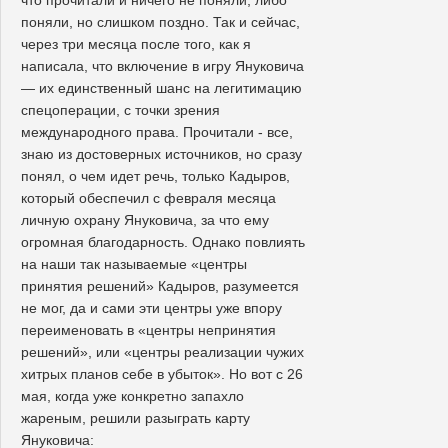
поняли, но слишком поздно. Так и сейчас,
через три месяца после того, как я
написала, что включение в игру Януковича
— их единственный шанс на легитимацию
спецоперации, с точки зрения
международного права. Прочитали - все,
знаю из достоверных источников, но сразу
понял, о чем идет речь, только Кадыров,
который обеспечил с февраля месяца
личную охрану Януковича, за что ему
огромная благодарность. Однако повлиять
на наши так называемые «центры
принятия решений» Кадыров, разумеется
не мог, да и сами эти центры уже впору
переименовать в «центры непринятия
решений», или «центры реализации чужих
хитрых планов себе в убыток». Но вот с 26
мая, когда уже конкретно запахло
жареным, решили разыграть карту
Януковича: