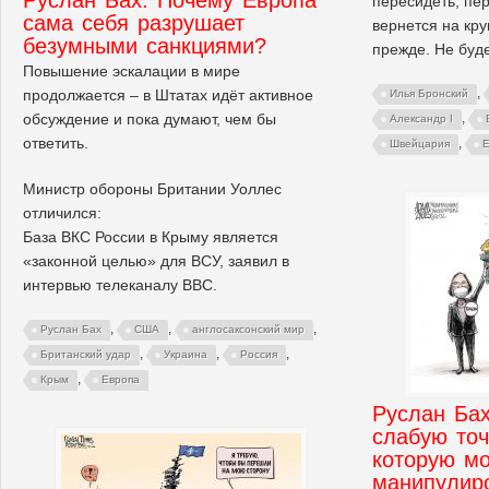
пересидеть, пер
сама себя разрушает
вернется на круг
безумными санкциями?
прежде. Не бу
Повышение эскалации в мире
,
продолжается – в Штатах идёт активное
Илья Бронский
обсуждение и пока думают, чем бы
,
Александр I
ответить.
,
Швейцария
Е
Министр обороны Британии Уоллес
отличился:
База ВКС России в Крыму является
«законной целью» для ВСУ, заявил в
интервью телеканалу ВВС.
,
,
,
Руслан Бах
США
англосаксонский мир
,
,
,
Британский удар
Украина
Россия
,
Крым
Европа
Руслан Ба
слабую точ
которую м
манипулир