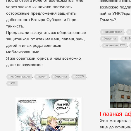
После ответа Коле от военкоматов, мне
возможной конк
через знакомых начали поступать
возможно подпи
осторожные предложения защитить
войне УНР/Укра
доблестного Батыра Субэдэя и Горе-
Гомель?
танкиста.
,
Предлагали выступить аж общественным
Тихановская
,
защитником от атак мамаш, папаш, жен,
Украина
В. 
детей и иных родственников
,
,
правила UCC
мобилизованных.
Я же советский юрист, а нам возможно
даже невозможное.
,
,
,
,
мобилизация
закон
Украина
СССР
РФ
Главная а
Этот материал я
еще до официал