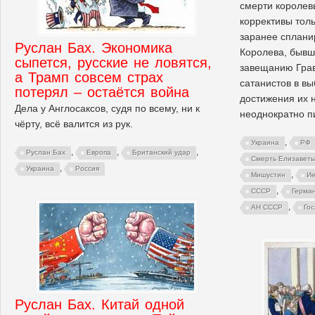
смерти королев
коррективы толь
заранее сплани
Руслан Бах. Экономика
Королева, бывш
сыпется, русские не ловятся,
завещанию Грав
а Трамп совсем страх
сатанистов в вы
потерял – остаётся война
достижения их 
Дела у Англосаксов, судя по всему, ни к
неоднократно п
чёрту, всё валится из рук.
,
Украина
РФ
,
,
,
Руслан Бах
Европа
Британский удар
Смерть Елизаветы 
,
Украина
Россия
,
Мишустин
Ие
,
СССР
Герма
,
АН СССР
Гос
Руслан Бах. Китай одной