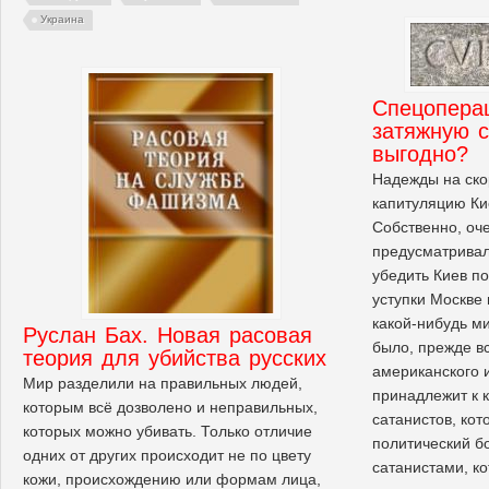
Украина
Спецопера
затяжную 
выгодно?
Надежды на ск
капитуляцию Ки
Собственно, оч
предусматривал
убедить Киев п
уступки Москве
какой-нибудь м
Руслан Бах. Новая расовая
было, прежде вс
теория для убийства русских
американского 
Мир разделили на правильных людей,
принадлежит к 
которым всё дозволено и неправильных,
сатанистов, кот
которых можно убивать. Только отличие
политический б
одних от других происходит не по цвету
сатанистами, к
кожи, происхождению или формам лица,