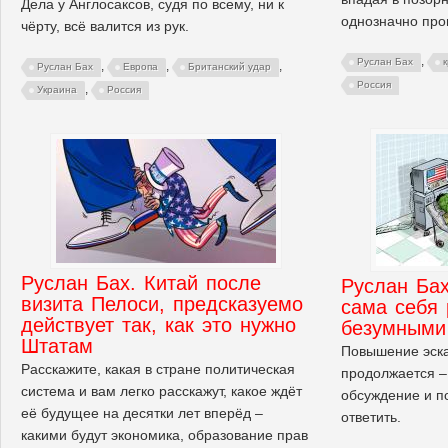
Дела у Англосаксов, судя по всему, ни к
однозначно про
чёрту, всё валится из рук.
,
Руслан Бах
,
,
,
Руслан Бах
Европа
Британский удар
Россия
,
Украина
Россия
Руслан Бах. Китай после
Руслан Ба
визита Пелоси, предсказуемо
сама себя 
действует так, как это нужно
безумными
Штатам
Повышение эск
Расскажите, какая в стране политическая
продолжается –
система и вам легко расскажут, какое ждёт
обсуждение и п
её будущее на десятки лет вперёд –
ответить.
какими будут экономика, образование прав