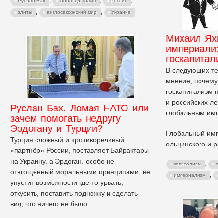
,
,
,
Руслан Бах
Дональд Трамп
Россия
,
,
элиты
англосаксонский мир
Украина
Михаил Ях
империали
госкапитал
В следующих те
мнение, почем
госкапитализм 
и российских л
Руслан Бах. Ломая НАТО или
глобальным им
зачем помогать недругу
Эрдогану и Турции?
Глобальный им
Турция сложный и противоречивый
ельцинского и 
«партнёр» России, поставляет Байрактары
на Украину, а Эрдоган, особо не
,
капитализм
отягощённый моральными принципами, не
,
империализм
упустит возможности где-то урвать,
откусить, поставить подножку и сделать
вид, что ничего не было.