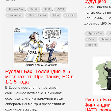
будущего
«Большинство м
,
,
,
,
Руслан Бах
Китай
КНР
СССР
появилось от пе
,
,
,
экономика
Нэнси Пелоси
США
Россия
иранцами», — с
директор ЦРУ У
,
Руслан Бах
,
Иран
Британ
кризис
Руслан Бах. Голландия в 6
месяцах от Шри-Ланки, ЕС в
1-1,5 года
В Европе постепенно наступает
санкционное похмелье. Начинают
осознавать, что им наложили в уши
Руслан Бах
либеральных мантр и превратили из
Финляндии
охотников в жертву.
НАТО разр