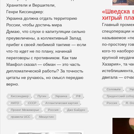
Хранители и Вершители,
«Шведска 
Генри Киссинджер:
хитрый пл
Украина должна отдать территорию
Главный промеж
России, чтобы достичь мира
спецоперации н
Думаю, что слухи о капитуляции сильно
называемое «п
преувеличены, а коллективный Запад
по-простому гов
прибег к своей любимой тактике — если
кого-то наоборо
что-то идет не по плану, начинай
крупной неудач
переговоры с противником. Как там
Хазария», та ча
Макфол сказал — обман — это часть
истеблишмента, 
дипломатической работы? За точность
двигала — отча
цитаты не ручаюсь, но смысл передаю
верно.
,
Соловьёв
Ук
,
,
,
,
Киссинджер
Путин
Украина
РФ
Тридентский собо
,
,
,
,
НАТО
СССР
Атлантическая хартия
Россия
R. Gr
,
,
,
Проект Межиморье
Россия
Джо Байден
,
правила UCC
Мишустин