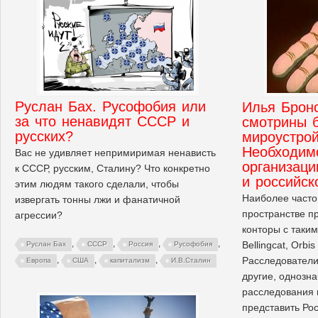
Руслан Бах. Русофобия или
Илья Брон
за что ненавидят СССР и
смотрины 
русских?
мироустрой
Необходим
Вас не удивляет непримиримая ненависть
организац
к СССР, русским, Сталину? Что конкретно
и российск
этим людям такого сделали, чтобы
Наиболее част
извергать тонны лжи и фанатичной
пространстве п
агрессии?
конторы с таким
,
,
,
,
Bellingcat, Orbis
Руслан Бах
СССР
Россия
Русофобия
Расследователи B
,
,
,
Европа
США
капитализм
И.В.Сталин
другие, однозн
расследования 
представить Рос