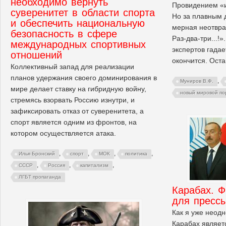
необходимо вернуть
Провидением «и 
суверенитет в области спорта
Но за плавным
и обеспечить национальную
мерная неотвра
безопасность в сфере
Раз-два-три...!
международных спортивных
экспертов гадает
отношений
окончится. Оста
Коллективный запад для реализации
планов удержания своего доминирования в
,
Муниров В.Ф.
мире делает ставку на гибридную войну,
новый мировой по
стремясь взорвать Россию изнутри, и
зафиксировать отказ от суверенитета, а
спорт является одним из фронтов, на
котором осуществляется атака.
,
,
,
,
Илья Бронский
спорт
МОК
политика
,
,
,
СССР
Россия
капитализм
ЛГБТ пропаганда
Карабах. Ф
для пресс
Как я уже неод
Карабах являет