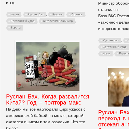
и т.д...
Министр оборо
отличился:
,
,
,
,
Китай
Руслан Бах
Россия
Украина
База ВКС Росси
,
,
Британский удар
англосаксонский мир
«законной цель
Европа
интервью телек
,
Руслан Бах
Британский удар
,
Крым
Европа
Руслан Бах. Когда развалится
Китай? Год – полтора макс
На днях мы все наблюдали цирк ужасов с
Руслан Бах
американской бабкой на метле, который
переход в 
оказался пшиком и тем озадачил. Что это
отсекая ан
было?