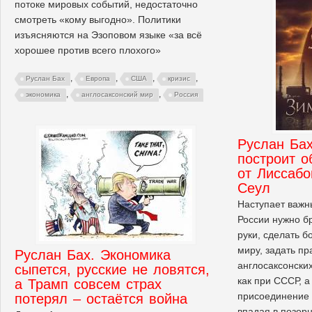
потоке мировых событий, недостаточно
смотреть «кому выгодно». Политики
изъясняются на Эзоповом языке «за всё
хорошее против всего плохого»
,
,
,
,
Руслан Бах
Европа
США
кризис
,
,
экономика
англосаксонский мир
Россия
Руслан Бах
построит 
от Лиссабо
Сеул
Наступает важн
России нужно бр
руки, сделать 
миру, задать пр
Руслан Бах. Экономика
англосаксонских
сыпется, русские не ловятся,
как при СССР, а
а Трамп совсем страх
присоединение 
потерял – остаётся война
впадая в позор