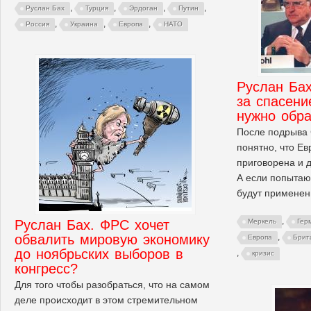
,
,
,
,
Руслан Бах
Турция
Эрдоган
Путин
,
,
,
Россия
Украина
Европа
НАТО
Руслан Бах
за спасен
нужно обра
После подрыва 
понятно, что Е
приговорена и д
А если попытают
будут применен
,
Руслан Бах. ФРС хочет
Меркель
Гер
обвалить мировую экономику
,
Европа
Брит
до ноябрьских выборов в
,
кризис
конгресс?
Для того чтобы разобраться, что на самом
деле происходит в этом стремительном