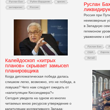
,
,
,
Руслан Бах
Рубен Варданян
кризис
Руслан Ба
,
антикризис
Россия
ликвидиру
Россия при Пут
неимоверные ус
в Западную сем
гегемоном уров
уважением к се
,
Руслан Бах
,
США
Европа
Китай
Калейдоскоп «хитрых
планов» скрывает замысел
планировщика
Когда дипломатическая победа далась
слишком легко, возможно, это не победа, а
ловушка? Чего нам следует ожидать от
«капитуляции Киссинджера?»
Сегодня увидела на одном из многих
читаемых мною ресурсов утверждение о
капитуляции коллективного Запада: