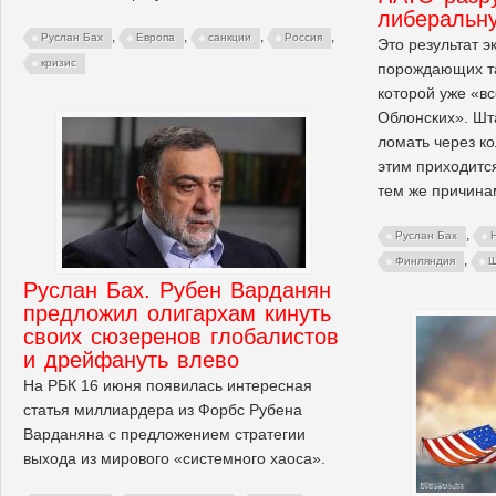
либеральн
,
,
,
,
Руслан Бах
Европа
санкции
Россия
Это результат э
кризис
порождающих та
которой уже «в
Облонских». Шт
ломать через ко
этим приходитс
тем же причина
,
Руслан Бах
,
Финляндия
Ш
Руслан Бах. Рубен Варданян
предложил олигархам кинуть
своих сюзеренов глобалистов
и дрейфануть влево
На РБК 16 июня появилась интересная
статья миллиардера из Форбс Рубена
Варданяна с предложением стратегии
выхода из мирового «системного хаоса».