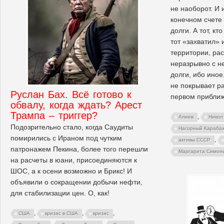
не наоборот. И 
конечном счете
долги. А тот, к
тот «захватил» 
территории, ра
неразрывно с не
долги, ибо иное
не покрывает р
Руслан Бах. Всё готово к
первом прибли
обвалу, когда ждать? Арест
Трампа – триггер?
,
Алиев
Никол
Подозрительно стало, когда Саудиты
Нагорный Караба
помирились с Ираном под чутким
,
активы СССР
патронажем Пекина, более того перешли
Маргарита Симон
на расчеты в юани, присоединяются к
ШОС, а к осени возможно и Брикс! И
объявили о сокращении добычи нефти,
для стабилизации цен. О, как!
,
,
,
США
кризис в США
кризис