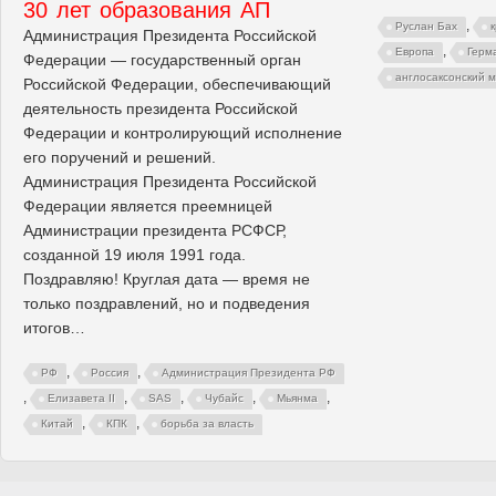
30 лет образования АП
,
Руслан Бах
Администрация Президента Российской
,
Европа
Герм
Федерации — государственный орган
англосаксонский 
Российской Федерации, обеспечивающий
деятельность президента Российской
Федерации и контролирующий исполнение
его поручений и решений.
Администрация Президента Российской
Федерации является преемницей
Администрации президента РСФСР,
созданной 19 июля 1991 года.
Поздравляю! Круглая дата — время не
только поздравлений, но и подведения
итогов…
,
,
РФ
Россия
Администрация Президента РФ
,
,
,
,
,
Елизавета II
SAS
Чубайс
Мьянма
,
,
Китай
КПК
борьба за власть