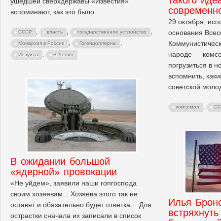
ушедшей сверхдержавы «Известия»
современн
вспоминают, как это было.
29 октября, исп
,
,
,
основания Всес
СССР
власть
государственное устройство
Коммунистическ
,
,
Монархия в России
Гогенцоллерны
народе — комс
,
Иезуиты
В.Ленин
погрузиться в 
вспомнить, как
советской моло
,
комсомол
СС
В ожидании большой
«ядерной» провокации
«Не уйдем», заявили наши гопгоспода
своим хозяевам... Хозяева этого так не
Илья Брон
оставят и обязательно будет ответка… Для
встряхнуть 
острастки сначала их записали в список