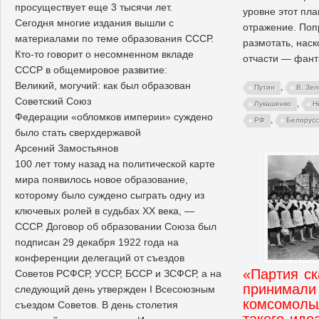
просуществует еще 3 тысячи лет.
уровне этот пл
Сегодня многие издания вышли с
отражение. Поп
материалами по теме образования СССР.
размотать, наск
Кто-то говорит о несомненном вкладе
отчасти — фант
СССР в общемировое развитие:
Великий, могучий: как был образован
,
Путин
В. Зел
Советский Союз
,
Лукашенко
Н
Федерации «обломков империи» суждено
,
РФ
Белорусс
было стать сверхдержавой
Арсений Замостьянов
100 лет тому назад на политической карте
мира появилось новое образование,
которому было суждено сыграть одну из
ключевых ролей в судьбах ХХ века, —
СССР. Договор об образовании Союза был
подписан 29 декабря 1922 года на
конференции делегаций от съездов
«Партия ск
Советов РСФСР, УССР, БССР и ЗСФСР, а на
принимали
следующий день утвержден I Всесоюзным
комсомоль
съездом Советов. В день столетия
такого иде