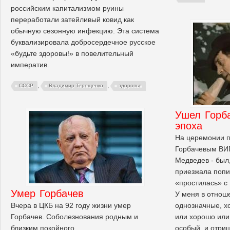
российским капитализмом руины
переработали затейливый ковид как
обычную сезонную инфекцию. Эта система
буквализировала добросердечное русское
«будьте здоровы!» в повелительный
императив.
,
,
СССР
Владимир Терещенко
здоровье
Ушел Горба
эпоха
На церемонии п
Горбачевым ВИП
Медведев - был,
приезжала попи
«простилась» 
Умер Горбачев
У меня в отнош
Вчера в ЦКБ на 92 году жизни умер
однозначные, хо
Горбачев. Соболезнования родным и
или хорошо или 
близким покойного.
особый, и отри