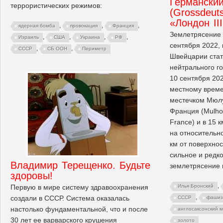
Германски
террористических режимов:
(Grossdeuts
«Лондон II
,
,
,
ядерная бомба
провокация
Франция
Землетрясение 
,
,
,
,
Израиль
США
Украина
РФ
сентября 2022, 
,
,
СССР
СБ ООН
Периметр
Швейцарии стат
нейтрального г
10 сентября 202
местному време
местечком Мюлу
Франция (Mulhou
France) и в 15 
на относительн
км от поверхно
сильное и редко
Владимир Терещенко. Будьте
землетрясение 
здоровы!
,
Первую в мире систему здравоохранения
Илья Бронский
,
создали в СССР. Система оказалась
СССР
фаши
настолько фундаментальной, что и после
англосаксонский 
30 лет ее варварского крушения
золото