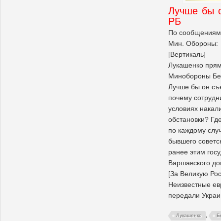
Лучше бы 
РБ
По сообщениям
Мин. Обороны:
[Вертикаль]
Лукашенко прям
Минобороны Бе
Лучше бы он съ
почему сотрудн
условиях нака
обстановки? Гд
по каждому слу
бывшего советс
ранее этим госу
Варшавского до
[За Великую Рос
Неизвестные ев
передали Украи
,
Лукашенко
Б