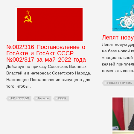
Лепят нов
Лепят новую дер
№002/316 Постановление о
на базе новой 
ГосАкте и ГосАкт СССР
«национальной 
№002/317 за май 2022 года
князей приплел
Действуя по приказу Советских Военных
помешать восст
Властей и в интересах Советского Народа,
Настоящее Постановление выпущено для
борьба за власть
того, чтобы..
,
,
ЦК КПСС БП
Госакты
СССР