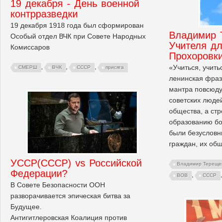
19 декабря - День военной
контрразведки
19 декабря 1918 года был сформирован
Владимир 
Особый отдел ВЧК при Совете Народных
Учителя дл
Комиссаров
Прохоровк
«Учиться, учитьс
,
,
,
СМЕРШ
ВЧК
СССР
присяга
ленинская фраз
мантра повсюду
советских люде
общества, а ст
образованию бо
были безусловн
граждан, их об
УССР(СССР) vs Российской
Владимир Тереще
Федерации?
,
ВОВ
СССР
В Совете Безопасности ООН
разворачивается эпическая битва за
Будущее.
Антигитлеровская Коалиция против