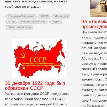
наложена всего одна санкция, но такая,
какой свет не видывал.
,
,
,
Владимир Терещенко
СССР
Ленинград
За «танчик
,
,
,
ВОВ
блокада Ленинграда
подвиг
происходя
Советский Человек
Начинала писать
назад, поддавш
направлению мо
объект, которое
разные лады: т
Абрамсы… Пото
раскрутку и на
военный корабль
концов для кор
закончилось... 
30 декабря 1922 года был
поняла, что за 
образован СССР
очередной хитр
Уважаемые граждане СССР, поздравляю
быть продуман 
вас с годовщиной образования СССР,
медийном уровн
который просуществовал уже 100 лет и
глобальных фин