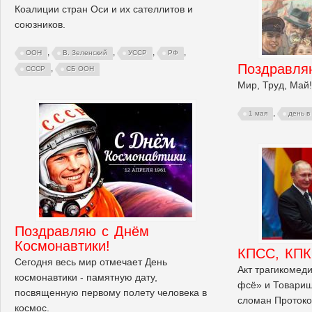
Коалиции стран Оси и их сателлитов и
союзников.
,
,
,
,
ООН
В. Зеленский
УССР
РФ
Поздравля
,
СССР
СБ ООН
Мир, Труд, Май!
,
1 мая
день в
Поздравляю с Днём
Космонавтики!
КПСС, КПК
Сегодня весь мир отмечает День
Акт трагикомед
космонавтики - памятную дату,
фсё» и Товарищ
посвященную первому полету человека в
сломан Протокол
космос.