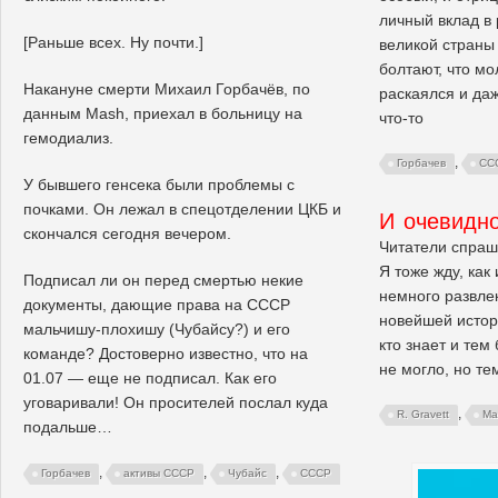
личный вклад в
[Раньше всех. Ну почти.]
великой страны
болтают, что мо
Накануне смерти Михаил Горбачёв, по
раскаялся и даж
данным Mash, приехал в больницу на
что-то
гемодиализ.
,
Горбачев
СС
У бывшего генсека были проблемы с
почками. Он лежал в спецотделении ЦКБ и
И очевидно
скончался сегодня вечером.
Читатели спраши
Я тоже жду, как
Подписал ли он перед смертью некие
немного развлек
документы, дающие права на СССР
новейшей истор
мальчишу-плохишу (Чубайсу?) и его
кто знает и тем 
команде? Достоверно известно, что на
не могло, но т
01.07 — еще не подписал. Как его
уговаривали! Он просителей послал куда
,
R. Gravett
Ма
подальше…
,
,
,
Горбачев
активы СССР
Чубайс
СССР