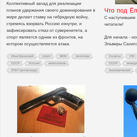
Коллективный запад для реализации
Что под Ёл
планов удержания своего доминирования в
мире делает ставку на гибридную войну,
С наступившим 
стремясь взорвать Россию изнутри, и
читатели!
зафиксировать отказ от суверенитета, а
спорт является одним из фронтов, на
Для начала - но
котором осуществляется атака.
Эльвиры Сахип
,
,
,
,
,
Илья Бронский
спорт
МОК
политика
Госакты
РФ
,
,
,
,
СССР
Россия
капитализм
СССР
между
,
ЛГБТ пропаганда
Кашпировский