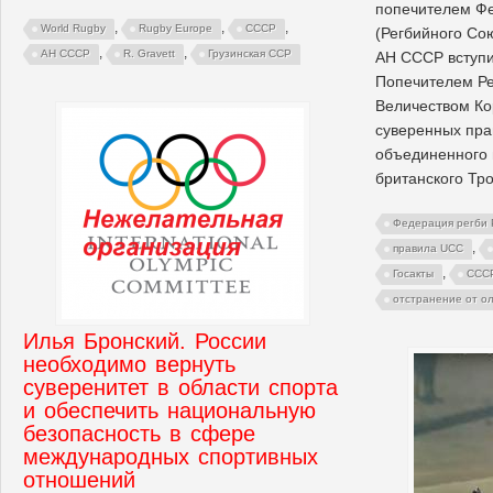
попечителем Ф
,
,
,
World Rugby
Rugby Europe
СССР
(Регбийного Сою
,
,
АН СССР
R. Gravett
Грузинская ССР
АН СССР вступи
Попечителем Ре
Величеством Кор
суверенных пра
объединенного 
британского Тро
Федерация регби 
,
правила UCC
,
Госакты
ССС
отстранение от о
Илья Бронский. России
необходимо вернуть
суверенитет в области спорта
и обеспечить национальную
безопасность в сфере
международных спортивных
отношений