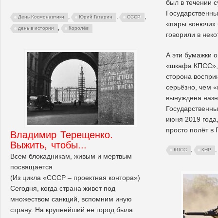
был в течении с
Государственный
,
,
,
День Космонавтики
Юрий Гагарин
СССР
«пары вонючих 
,
день в истории
Королёв
говорили в неко
А эти бумажки о
«шкафа КПСС», 
сторона воспри
серьёзно, чем 
вынуждена наз
Государственны
июня 2019 года
просто полёт в
Владимир Терещенко.
Выжить, чтобы...
,
,
КПСС
КНР
Всем блокадникам, живым и мертвым
посвящается
(Из цикла «СССР – проектная контора»)
Сегодня, когда страна живет под
множеством санкций, вспомним иную
страну. На крупнейший ее город была