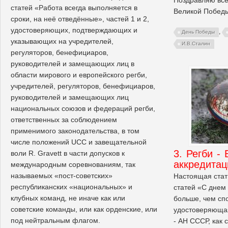
статей «Работа всегда выполняется в
Великой Побед
сроки, на неё отведённые», частей 1 и 2,
удостоверяющих, подтверждающих и
,
День Победы
указывающих на учредителей,
И.В.Сталин
регуляторов, бенефициаров,
руководителей и замещающих лиц в
области мирового и европейского регби,
учредителей, регуляторов, бенефициаров,
руководителей и замещающих лиц
национальных союзов и федераций регби,
ответственных за соблюдением
применимого законодательства, в том
числе положений UCC и завещательной
3. Регби -
воли R. Gravett в части допусков к
аккредитац
международным соревнованиям, так
называемых «пост-советских»
Настоящая стат
республиканских «национальных» и
статей «С днем 
клубных команд, не иначе как или
больше, чем спо
советские команды, или как орденские, или
удостоверяющая
под нейтральным флагом.
- АН СССР, как 