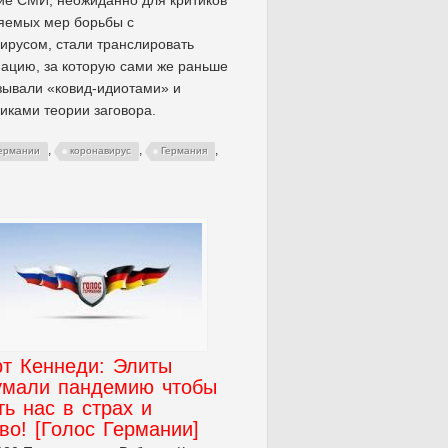
яемых мер борьбы с
ирусом, стали транслировать
ацию, за которую сами же раньше
зывали «ковид-идиотами» и
иками теории заговора.
,
,
,
Германии
коронавирус
Германия
рт Кеннеди: Элиты
умали пандемию чтобы
ть нас в страх и
во! [Голос Германии]