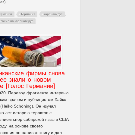
er)
,
,
,
Германии
Германия
коронавирус
ование на коронавирус
иканские фирмы снова
ее знали о новом
е [Голос Германии]
020. Перевод фрагмента интервью
ким врачом и публицистом Хайко
(Heiko Schöning). Он изучал
ко лет историю терактов с
ением спор сибирской язвы в США
году, на основе своего
ования он написал книгу и дал