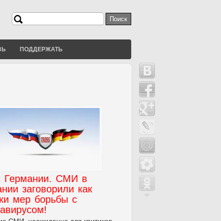
Поиск
Форма поиска
ЗЬ
ПОДДЕРЖАТЬ
с Германии. СМИ в
нии заговорили как
ки мер борьбы с
авирусом!
е СМИ, неожиданно для критиков