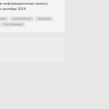
ью информационному проекту
 сентябре 2019
,
,
,
вирус
Доктор Шёнинг
Бигфарма
Голос Германии