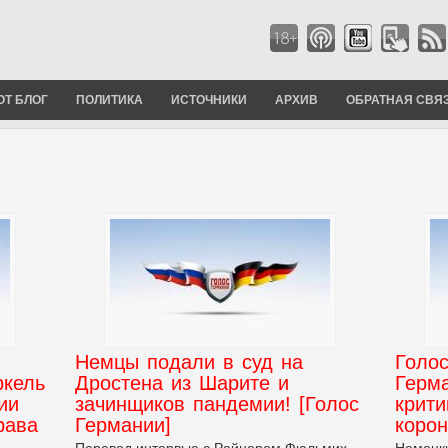
ОТ БЛОГ
ПОЛИТИКА
ИСТОЧНИКИ
АРХИВ
ОБРАТНАЯ СВЯ
Немцы подали в суд на
Голо
ркель
Дростена из Шарите и
Герма
ии
зачинщиков пандемии! [Голос
крити
рава
Германии]
корон
Перевод интервью с Райнером Фюльмих -
Немецки