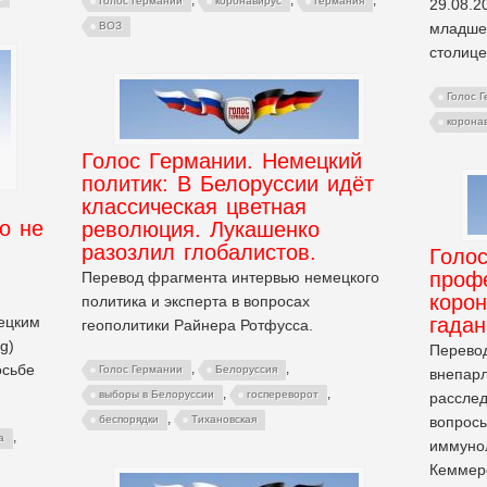
Голос Германии
коронавирус
Германия
29.08.2
младше
ВОЗ
столице
Голос 
корона
Голос Германии. Немецкий
политик: В Белоруссии идёт
классическая цветная
о не
революция. Лукашенко
разозлил глобалистов.
Голо
проф
Перевод фрагмента интервью немецкого
корон
политика и эксперта в вопросах
ецким
гада
геополитики Райнера Ротфусса.
g)
Перево
осьбе
,
,
Голос Германии
Белоруссия
внепарл
,
,
выборы в Белоруссии
госпереворот
расслед
,
вопросы
беспорядки
Тихановская
,
а
иммунол
Кеммерер