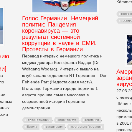
Kämmer
Голос 
Голос Германии. Немецкий
тестир
политик: Пандемия
коронавируса — это
результат системной
коррупции в науке и СМИ.
Протесты в Германии
нию
Перевод интервью немецкого политика и
медика доктора Вольфганга Водарг (Dr.
ии]
Wolfgang Wodarg). Интервью вышло на
Амер
ла
ютуб канале отделения RT Германия – Der
заран
по
Fehlende Part (Недостающая часть).
вирус
В столице Германии городе Берлине 1
27.03.2
ено
августа прошла самая массовая в
с немец
естных
современной истории Германии
Шёнинг 
енных
демонстрация.
несколь
ссии
примен
,
,
,
Голос Германии
коронавирус
Германия
в 2001 
,
,
Европа
вакцинация
протесты в Германии
расслед