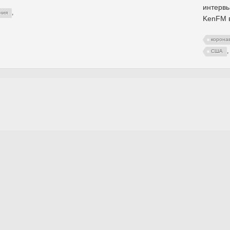
интерв
,
ния
KenFM в
корона
,
США