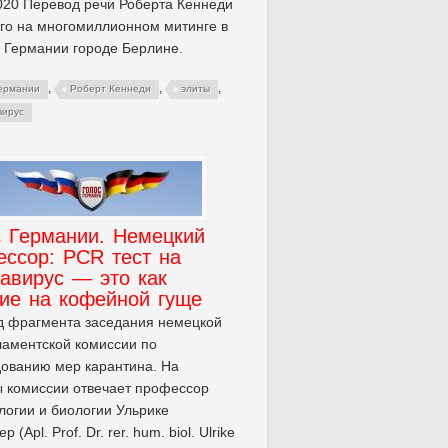
020 Перевод речи Роберта Кеннеди
го на многомиллионном митинге в
 Германии городе Берлине.
,
,
,
Германии
Роберт Кеннеди
элиты
вирус
с Германии. Немецкий
ессор: PCR тест на
авирус — это как
ние на кофейной гуще
д фрагмента заседания немецкой
аментской комиссии по
ованию мер карантина. На
 комиссии отвечает профессор
огии и биологии Ульрике
 (Apl. Prof. Dr. rer. hum. biol. Ulrike