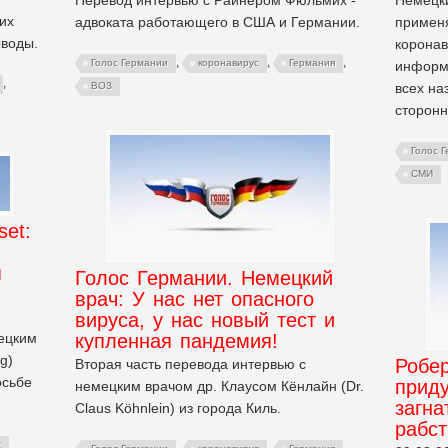
их
адвоката работающего в США и Германии.
примен
воды.
коронав
,
,
,
Голос Германии
коронавирус
Германия
информ
,
всех на
ВОЗ
сторонн
Голос 
СМИ
set:
я
Голос Германии. Немецкий
врач: У нас нет опасного
вируса, у нас новый тест и
ецким
купленная пандемия!
g)
Робе
Вторая часть перевода интервью с
осьбе
прид
немецким врачом др. Клаусом Кёнлайн (Dr.
загна
Claus Köhnlein) из города Киль.
рабст
с
,
,
,