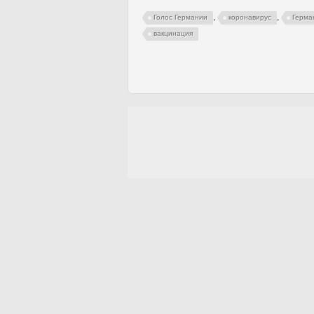
,
,
Голос Германии
коронавирус
Герма
вакцинация