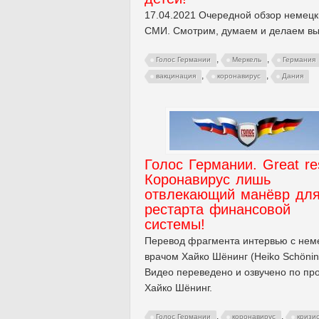
17.04.2021 Очередной обзор немецк
СМИ. Смотрим, думаем и делаем вы
,
,
Голос Германии
Меркель
Германия
,
,
вакцинация
коронавирус
Дания
Голос Германии. Great re
Коронавирус лишь
отвлекающий манёвр дл
рестарта финансовой
системы!
Перевод фрагмента интервью с нем
врачом Хайко Шёнинг (Heiko Schönin
Видео переведено и озвучено по пр
Хайко Шёнинг.
,
,
Голос Германии
коронавирус
кризи