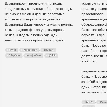
Владимирович предложил написать
уставном капит
Фридинскому заявление об отставке, ведь
органов управл
не сможет же он и дальше работать с
приостановлены
коллегами, которым он не доверяет.
временной адми
Владимира Владимировича можно понять,
обследование 
хоть парадная форма у прокуроров и
банка, как обыч
белая, к людям в белых одеждах
случаях. В про
некоторых из них причислить трудно.
временную адми
банк «Пересвет
,
,
,
Путин
Фридинский
Володин
разработает пр
,
,
Сбербанк
Альфа-банк
ЦБ РФ
деятельности Т
агентство.
Введение време
банке «Пересве
за собой введе
администрации 
нехитрая комби
,
ЦБ РФ
Ротш