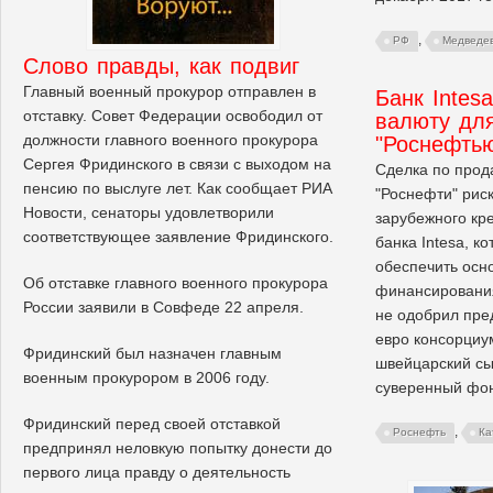
,
РФ
Медведе
Слово правды, как подвиг
Главный военный прокурор отправлен в
Банк Intes
отставку. Совет Федерации освободил от
валюту для
должности главного военного прокурора
"Роснефть
Сергея Фридинского в связи с выходом на
Сделка по прод
пенсию по выслуге лет. Как сообщает РИА
"Роснефти" риск
Новости, сенаторы удовлетворили
зарубежного кре
соответствующее заявление Фридинского.
банка Intesa, к
обеспечить осн
Об отставке главного военного прокурора
финансирования
России заявили в Совфеде 22 апреля.
не одобрил пре
евро консорциу
Фридинский был назначен главным
швейцарский сы
военным прокурором в 2006 году.
суверенный фон
Фридинский перед своей отставкой
,
Роснефть
Ка
предпринял неловкую попытку донести до
первого лица правду о деятельность