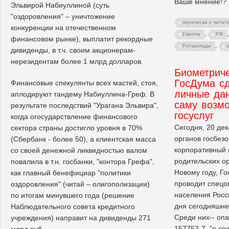
Ваше мнение!?
Эльвирой Набиуллиной (суть
"оздоровления" – уничтожение
переписка с читат
конкуренции на отечественном
,
Европа
РФ
финансовом рынке), выплатит рекордные
,
Ротшильды
дивиденды, в т.ч. своим акционерам-
нерезидентам более 1 млрд долларов.
Биометриче
ГосДума с
Финансовые спекулянты всех мастей, стоя,
личные да
аплодируют тандему Набиуллина-Греф. В
саму возм
результате последствий "Урагана Эльвира",
госуслуг
когда огосударствление финансового
Сегодня, 20 дек
сектора страны достигло уровня в 70%
органов госбез
(Сбербанк - более 50), а клиентская масса
корпоративный 
со своей денежной ликвидностью валом
родительских ор
повалила в т.н. госбанки, "контора Грефа",
Новому году, Г
как главный бенефициар "политики
проводит спецо
оздоровления" (читай – олигополизации)
населения Росс
по итогам минувшего года (решение
дня сегодняшне
Наблюдательного совета кредитного
Среди них-- оп
учреждения) направит на дивиденды 271
157752-7, "о с
млрд руб.