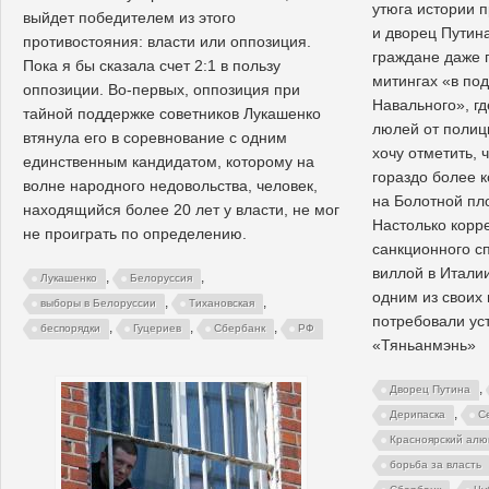
утюга истории 
выйдет победителем из этого
и дворец Путин
противостояния: власти или оппозиция.
граждане даже 
Пока я бы сказала счет 2:1 в пользу
митингах «в по
оппозиции. Во-первых, оппозиция при
Навального», г
тайной поддержке советников Лукашенко
люлей от полиц
втянула его в соревнование с одним
хочу отметить, 
единственным кандидатом, которому на
гораздо более к
волне народного недовольства, человек,
на Болотной пл
находящийся более 20 лет у власти, не мог
Настолько корре
не проиграть по определению.
санкционного сп
виллой в Итали
,
,
Лукашенко
Белоруссия
одним из своих
,
,
выборы в Белоруссии
Тихановская
потребовали ус
,
,
,
беспорядки
Гуцериев
Сбербанк
РФ
«Тяньанмэнь»
,
Дворец Путина
,
Дерипаска
С
Красноярский алю
борьба за власть
,