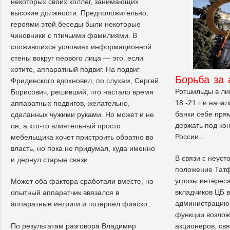
некоторых своих коллег, занимающих
высокие должности. Предположительно,
героями этой беседы были некоторые
чиновники с птичьими фамилиями. В
сложившихся условиях информационной
стены вокруг первого лица — это. если
хотите, аппаратный подвиг. На подвиг
Борьба за
Фридинского вдохновил, по слухам, Сергей
Ротшильды в ли
Борисович, решивший, что настало время
18 -21 г и нача
аппаратных подвигов, желательно,
банки себе пря
сделанных чужими руками. Но может и не
держать под ко
он, а кто-то влиятельный просто
России...
мебельщика хочет пристроить обратно во
власть, но пока не придумал, куда именно
В связи с неус
и дернул старые связи.
положение Тат
угрозы интереса
Может оба фактора сработали вместе, но
вкладчиков ЦБ 
опытный аппаратчик ввязался в
администрацию 
аппаратные интриги и потерпел фиаско...
функции возло
По результатам разговора Владимир
акционеров, свя