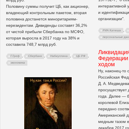
интерактивной 
Половину суммы получит ЦБ, как акционер,
и идентификаци
владеющий контрольным пакетом, вторая
организации".
половина достанется миноритариям-
нерезидентам. Дивиденды составят 36,2%
,
РИА Катюша
от чистой прибыли Сбербанка по МСФО,
персональные да
которая выросла в 2017 году на 38% и
составила 748,7 млрд руб.
Ликвидаци
,
,
,
,
Г.Греф
Сбербанк
Набиуллина
ЦБ РФ
Федерации
ходом
экономика
Ну, наконец-то 
Российская Фед
Д. А. Медведева
просуществует 
года. Далее — 
королевой Елиза
передано соотв
Американский д
медным тазом 
декабря 2017 го