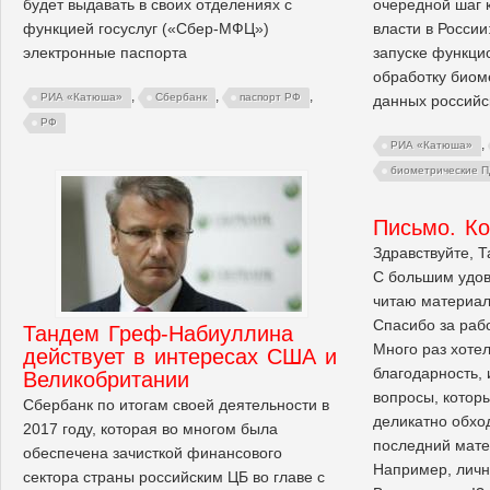
очередной шаг к
будет выдавать в своих отделениях с
власти в России
функцией госуслуг («Сбер-МФЦ»)
запуске функци
электронные паспорта
обработку биом
,
,
,
РИА «Катюша»
Сбербанк
паспорт РФ
данных российс
РФ
,
РИА «Катюша»
биометрические 
Письмо. К
Здравствуйте, Т
С большим удов
читаю материал
Спасибо за рабо
Тандем Греф-Набиуллина
Много раз хоте
действует в интересах США и
благодарность, 
Великобритании
вопросы, котор
Сбербанк по итогам своей деятельности в
деликатно обход
2017 году, которая во многом была
последний мате
обеспечена зачисткой финансового
Например, личн
сектора страны российским ЦБ во главе с