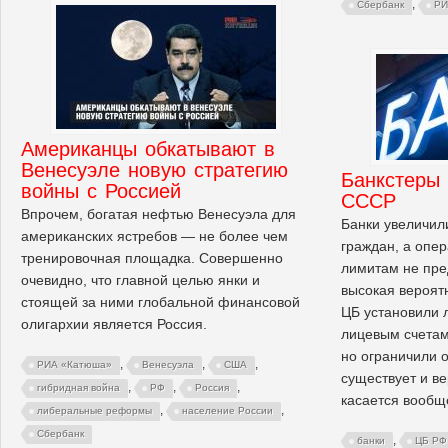
,
Сбербанк
РИ
Американцы обкатывают в
Венесуэле новую стратегию
Банкстеры 
войны с Россией
СССР
Впрочем, богатая нефтью Венесуэла для
Банки увеличил
американских ястребов — не более чем
граждан, а опер
тренировочная площадка. Совершенно
лимитам не пре
очевидно, что главной целью янки и
высокая вероятн
стоящей за ними глобальной финансовой
ЦБ установили 
олигархии является Россия.
лицевым счетам
но ограничили 
,
,
,
РИА «Катюша»
Венесуэла
США
существует и ве
,
,
,
гибридная война
РФ
Россия
касается вообщ
,
,
либеральные реформы
население России
Сбербанк
,
банки
ЦБ РФ