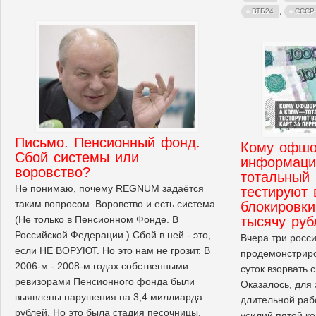
,
ВТБ24
СССР
Письмо. Пенсионный фонд.
Кому офшо
Сбой системы или
информаци
воровство?
тотальный 
Не понимаю, почему REGNUM задаётся
тестируют 
таким вопросом. Воровство и есть система.
блокировки
(Не только в Пенсионном Фонде. В
тысячу руб
Российской Федерации.) Сбой в ней - это,
Вчера три росс
если НЕ ВОРУЮТ. Но это нам не грозит. В
продемонстриро
2006-м - 2008-м годах собственными
суток взорвать 
ревизорами Пенсионного фонда были
Оказалось, для 
выявлены нарушения на 3,4 миллиарда
длительной раб
рублей. Но это была стадия песочницы.
усилий пятой ко