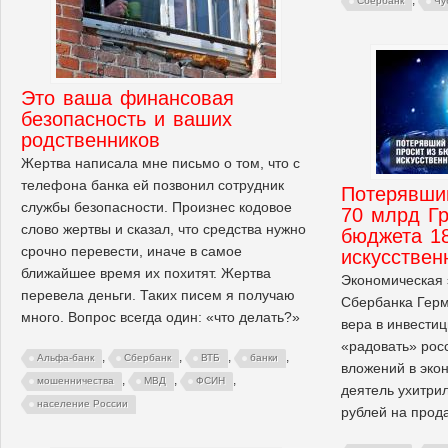
Сбербанк
Чу
Это ваша финансовая
безопасность и ваших
родственников
Жертва написала мне письмо о том, что с
телефона банка ей позвонил сотрудник
Потерявший
службы безопасности. Произнес кодовое
70 млрд Гр
слово жертвы и сказал, что средства нужно
бюджета 1
срочно перевести, иначе в самое
искусствен
ближайшее время их похитят. Жертва
Экономическая 
перевела деньги. Таких писем я получаю
Сбербанка Герм
много. Вопрос всегда один: «что делать?»
вера в инвести
«радовать» рос
,
,
,
,
Альфа-банк
Сбербанк
ВТБ
банки
вложений в эко
,
,
,
мошенничества
МВД
ФСИН
деятель ухитри
население России
рублей на прода