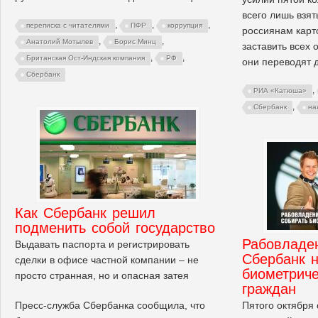
всего лишь взят
,
,
,
переписка с читателями
ПФР
коррупция
россиянам карт
,
,
Анатолий Мотылев
Борис Минц
заставить всех 
,
,
Британская Ост-Индская компания
РФ
они переводят д
Сбербанк
,
РИА «Катюша»
,
Сбербанк
на
Как Сбербанк решил
подменить собой государство
Рабовладе
Выдавать паспорта и регистрировать
Сбербанк н
сделки в офисе частной компании – не
биометрич
просто странная, но и опасная затея
граждан
Пятого октября 
Пресс-служба Сбербанка сообщила, что