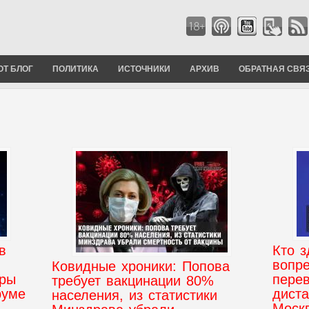
ОТ БЛОГ
ПОЛИТИКА
ИСТОЧНИКИ
АРХИВ
ОБРАТНАЯ СВЯ
в
Кто з
вопр
Ковидные хроники: Попова
еры
пере
требует вакцинации 80%
руме
диста
населения, из статистики
Моск