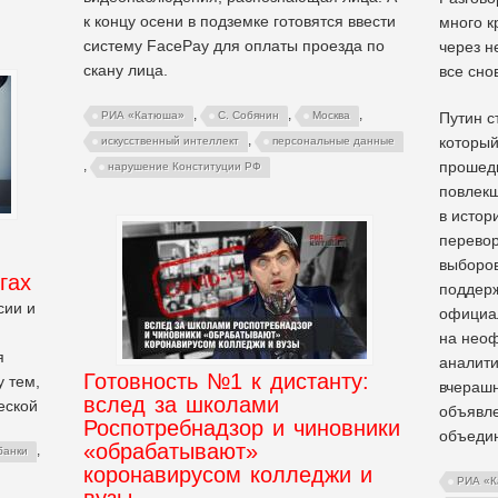
к концу осени в подземке готовятся ввести
много к
систему FacePay для оплаты проезда по
через н
скану лица.
все сно
,
,
,
РИА «Катюша»
С. Собянин
Москва
Путин с
,
который
искусственный интеллект
персональные данные
,
прошедш
нарушение Конституции РФ
повлекш
в истор
перевор
выборов
гах
поддерж
сии и
официал
на нео
я
аналити
Готовность №1 к дистанту:
 тем,
вчерашн
вслед за школами
еской
объявл
Роспотребнадзор и чиновники
объеди
«обрабатывают»
,
банки
коронавирусом колледжи и
РИА «
вузы