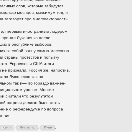
расивых слов, которые забудутся
есколько месяцев, максимум-год, и
ва заговорят про многовекторность.
тал первым иностранным лидером,
 принял Лукашенко после
их в республике выборов,
их за собой волну самых массовых
ии страны протестов и попытку
ота. Евросоюз и США итоги
 не признали. Россия же, напротив,
ала Лукашенко как на
ьном так и—что гораздо важнее-
фициальном уровне. Многие
ки считали что результатом
ей встречи должно было стать
ение о референдуме по вопроса
нения.
,
,
,
Катюша»
Лукашенко
Путин