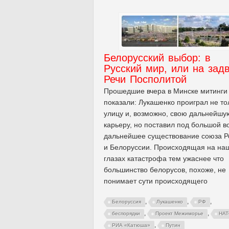
Белорусский выбор: в
Русский мир, или на зад
Речи Посполитой
Прошедшие вчера в Минске митинги
показали: Лукашенко проиграл не то
улицу и, возможно, свою дальнейшу
карьеру, но поставил под большой в
дальнейшее существование союза Р
и Белоруссии. Происходящая на на
глазах катастрофа тем ужаснее что
большинство белорусов, похоже, не
понимает сути происходящего
,
,
,
Белоруссия
Лукашенко
РФ
,
,
беспорядки
Проект Межиморье
НА
,
РИА «Катюша»
Путин