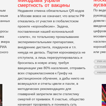
Минздрава убрали
аусв
смертность от вакцины
По веде
вным
Недавняя отмена обязательных QR-кодов
руковод
ичным
в Москве вовсе не означает, что власти РФ
довели
ранных
отказались от участия в глобалистском
введени
проекте «коронабесие». Задача,
цифровы
просы
поставленная нашей колониальной
москвич
ума
«элите», по тотальному прокалыванию
населен
 вчера
экспериментальными препаратами,
коронаб
 РИА
внедрению дистанта, локдаунов и т.п.
или уже
сного
никуда не делась. Партия коронавируса не
отступила, а лишь перегруппировалась и
РИА «
бросилась в новую атаку, требуя
С. Соб
вакцинации уже 80% населения, отправить
наруше
всех старшеклассников к Грефу на
дистанционное обучение, а дабы никто не
возмущался и отчеты цвели и пахли, в
методических рекомендациях для
главврачей запретили вести статистику
смертей от прививок. К счастью, общество
начинает прозревать и понимать суть