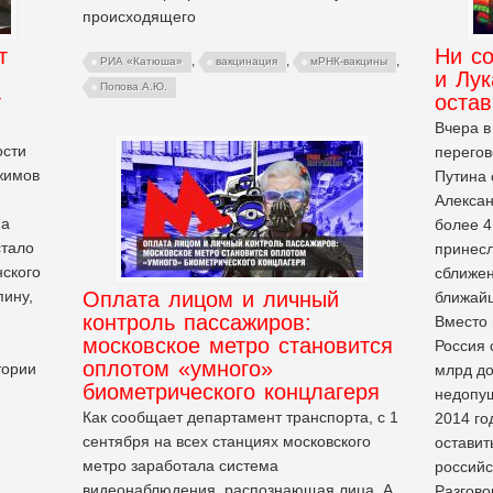
происходящего
т
Ни со
,
,
,
РИА «Катюша»
вакцинация
мРНК-вакцины
и Лу
Попова А.Ю.
т
остав
я
Вчера 
ости
перегов
ежимов
Путина 
Алексан
на
более 4
стало
принесл
ского
сближен
пину,
Оплата лицом и личный
ближайш
контроль пассажиров:
Вместо 
московское метро становится
Россия 
оплотом «умного»
тории
млрд до
биометрического концлагеря
недопущ
Как сообщает департамент транспорта, с 1
2014 го
сентября на всех станциях московского
оставит
метро заработала система
российс
видеонаблюдения, распознающая лица. А
Разгово