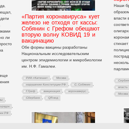
Наши б
да.
образом
бещал,
«Партия коронавируса» кует
власти 
 дети
железо не отходя от кассы:
соответ
а
Собянин с Грефом обещают
олигарх
вками
вторую волну КОВИД 19 и
коронаи
но ли
вакцинацию
стихает
просто
Обе формы вакцины разработаны
полицие
на
Национальным исследовательским
пострад
центром эпидемиологии и микробиологии
несколь
им. Н.Ф. Гамалеи.
парламе
 еще
,
,
РИА «Катюша»
Москва
Сербия
ления
,
,
нарушение Конституции РФ
С. Собянин
власть
,
,
,
Г.Греф
вакцинация
коронавирус
Москва
,
Сбербанк
QR-код
,
пы
,
орядок
,
ции РФ