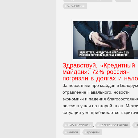
С. Собянин
Здравствуй, «Кредитный
майдан»: 72% россиян
погрязли в долгах и нало
За новостями про майдан в Белорус
отравление Навального, новости
экономики и падения благосостояни
россиян ушли на второй план. Между
ситуация уже приближается к критич
,
,
РИА «Катюша»
население России
,
налоги
кредиты