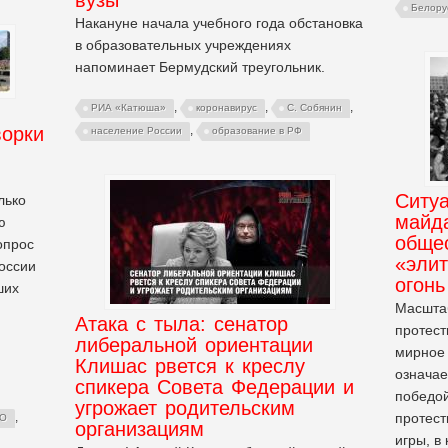
Белору
Накануне начала учебного года обстановка
в образовательных учреждениях
напоминает Бермудский треугольник.
,
,
,
РИА «Катюша»
коронавирус
С. Собянин
ворки
,
население России
образование в РФ
Ситуа
лько
майд
ю
общес
опрос
«эли
оссии
огонь
ших
Масшта
Атака с тыла: сенатор
протест
либеральной ориентации
мирное 
Клишас рвется к креслу
означае
спикера Совета Федерации и
победой
угрожает родительским
протест
,
ТО
организациям
игры, в