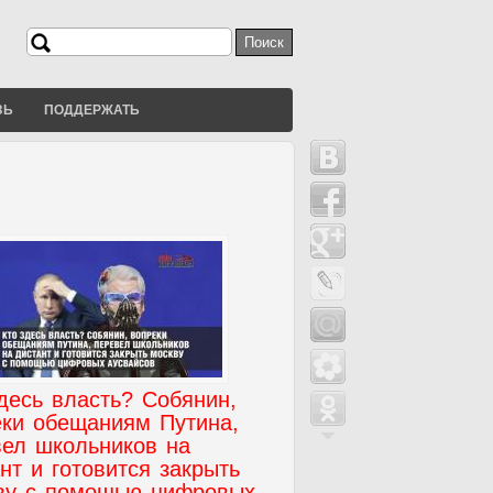
Поиск
Форма поиска
ЗЬ
ПОДДЕРЖАТЬ
десь власть? Собянин,
еки обещаниям Путина,
вел школьников на
нт и готовится закрыть
ву с помощью цифровых