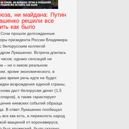
юза, ни майдана: Путин
кашенко решили все
ить как было
в Сочи прошли долгожданные
оры президента России Владимира
c белорусским коллегой
дром Лукашенко. Встреча длилась
 часов, однако сенсаций не
а – ни о каком реальном
ии, кроме экономического, в
ее время речь идти не будет.
идеи возрождения единой страны,
снова даст белорусам денег (1,5
лларов), а также гарантирует
ение киевских событий образца
да. В ответ Лукашенко пообещал
ь все как есть, и переколоть народ
кой вакциной от коронавируса.
р был дружеский, было сказано