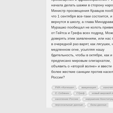
начала делать шажки в сторону наро
Министр просвещения Кравцов поо
что 1 сентября все-таки состоится, и
вернутся в школу, а глава Минздрав
Мурашко пообещал не колоть приви
от Гейтса и Грефа всех подряд. Мож
доверять этим заявлениям, или нас 
в очередной раз варят, как лягушек, 
медленном огне, усыпляя нашу
бдительность, чтобы в октябре, как и
предписано мировым олигархатом,
объявить о «второй волне» и ввести
более жесткие санкции против насе
России?
,
,
РИА «Катюша»
вакцинация
наночи
,
,
С. Собянин
Г.Греф
новый мировой п
,
население России
нарушение Конститу
,
персональные данные
базы данных