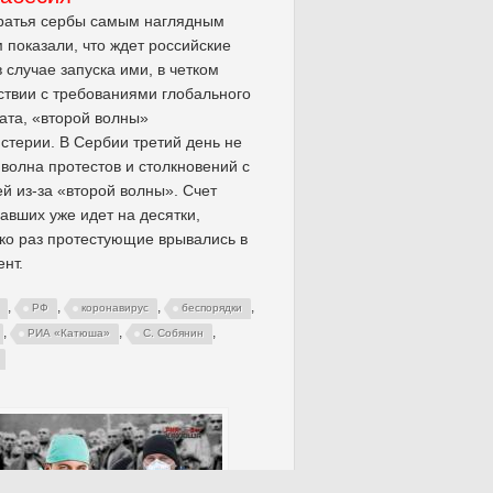
ратья сербы самым наглядным
 показали, что ждет российские
в случае запуска ими, в четком
ствии с требованиями глобального
ата, «второй волны»
стерии. В Сербии третий день не
 волна протестов и столкновений с
й из-за «второй волны». Счет
авших уже идет на десятки,
ко раз протестующие врывались в
нт.
,
,
,
,
РФ
коронавирус
беспорядки
,
,
,
РИА «Катюша»
С. Собянин