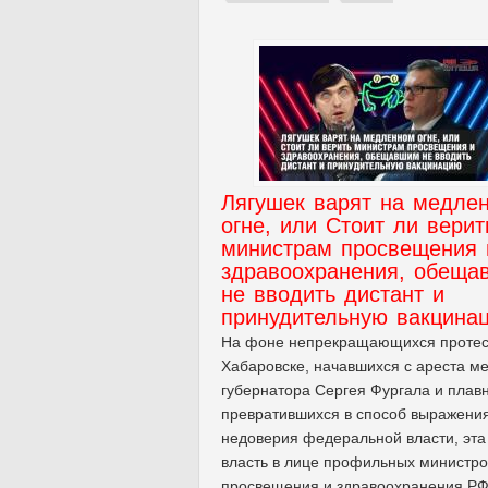
Лягушек варят на медле
огне, или Стоит ли верит
министрам просвещения 
здравоохранения, обеща
не вводить дистант и
принудительную вакцина
На фоне непрекращающихся протес
Хабаровске, начавшихся с ареста ме
губернатора Сергея Фургала и плав
превратившихся в способ выражени
недоверия федеральной власти, эта
власть в лице профильных министро
просвещения и здравоохранения Р