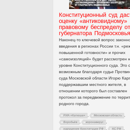
Конституционный суд дас
оценку «антиковидному»
правовому беспределу о
губернатора Подмосковь
Наконец-то ключевой вопрос законн
введения в регионах России т.н. «р
повышенной готовности» и прочих
«самоизоляций» будет рассмотрен 
уровне Конституционного суда. Это 
возможным благодаря судье Протвин
суда Московской области Игорю Кар
поддержавшим местного жителя, в
отношении которого был составлен
протокол за передвижение по терри
родного города.
,
,
РИА «Катюша»
Московская область
,
,
Воробьёв
коронавирус
,
,
нарушение Конституции РФ
КС РФ