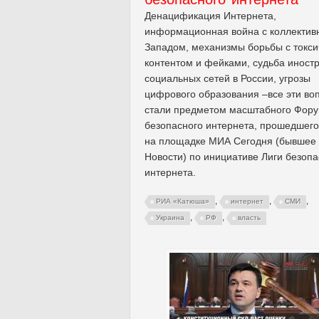
Денацификация Интернета,
информационная война с коллекти
Западом, механизмы борьбы с токс
контентом и фейками, судьба иност
социальных сетей в России, угрозы
цифрового образования –все эти во
стали предметом масштабного Фор
безопасного интернета, прошедшего
на площадке МИА Сегодня (бывшее
Новости) по инициативе Лиги безопа
интернета.
,
,
,
РИА «Катюша»
интернет
СМИ
,
,
Украина
РФ
власть