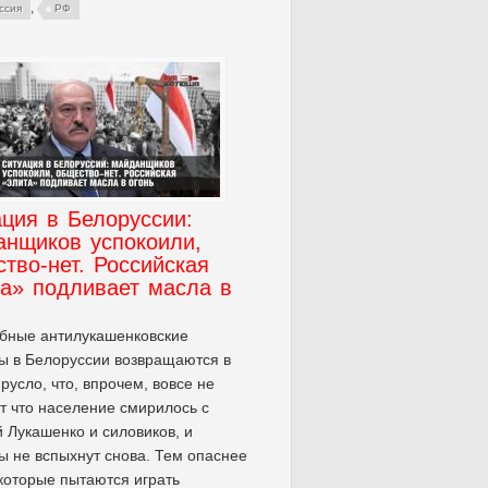
,
ссия
РФ
ция в Белоруссии:
анщиков успокоили,
тво-нет. Российская
та» подливает масла в
бные антилукашенковские
ы в Белоруссии возвращаются в
русло, что, впрочем, вовсе не
т что население смирилось с
 Лукашенко и силовиков, и
ы не вспыхнут снова. Тем опаснее
 которые пытаются играть