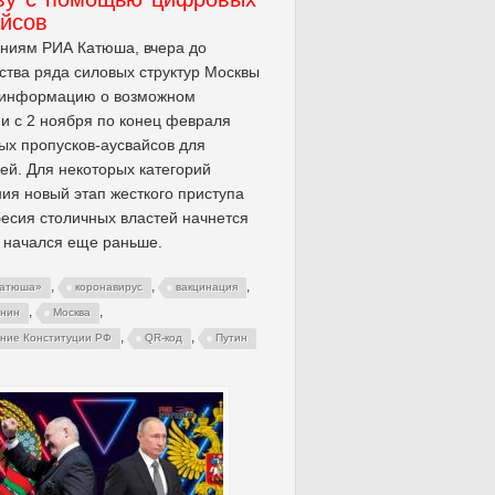
айсов
ниям РИА Катюша, вчера до
ства ряда силовых структур Москвы
 информацию о возможном
и с 2 ноября по конец февраля
х пропусков-аусвайсов для
ей. Для некоторых категорий
ия новый этап жесткого приступа
есия столичных властей начнется
 начался еще раньше.
,
,
,
Катюша»
коронавирус
вакцинация
,
,
янин
Москва
,
,
ние Конституции РФ
QR-код
Путин