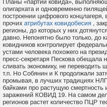
Планы «партии ковида», выполняющ
олигархата и одновременно пиляще
построении цифрового концлагеря, в
прочих
атрибутах ковидобесия
, за
регионы, до которых у них дотянутс
давно. Непонятно было только, до к
ковидников контролирует федеральн
устами человека похожего на прези
пресс-секретаря Пескова обещала н
сливать экономику, не переводить ш
т.п. Но Собянин и К продолжали затя
промывая, в лучших традициях НЛП
байками про растущую смертность 
заражений КОВИД 19. На самом деле
регионов растет количество ПЦР те