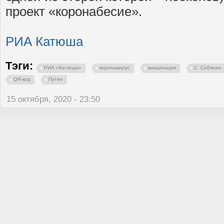
проект «коронабесие».
РИА Катюша
Тэги:
РИА «Катюша»
коронавирус
вакцинация
С. Собянин
QR-код
Путин
15 октября, 2020 - 23:50