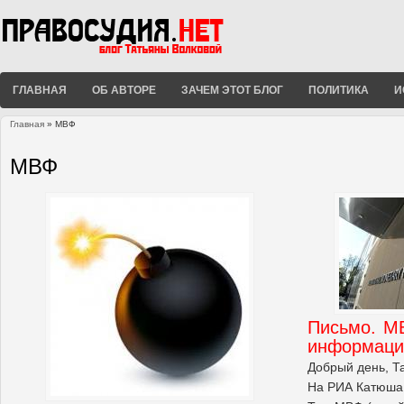
ГЛАВНАЯ
ОБ АВТОРЕ
ЗАЧЕМ ЭТОТ БЛОГ
ПОЛИТИКА
И
Главная
» МВФ
Вы здесь
МВФ
Письмо. М
информац
Добрый день, Т
На РИА Катюша 