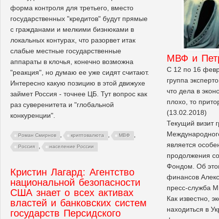
форма контроля для третьего, вместо
государственных "кредитов" будут прямые
с гражданами и мелкими бизнюками в
локальных контурах, что разорвет итак
слабые местные государственные
МВФ и Пет
аппараты в клочья, конечно возможна
С 12 по 16 фев
"реакция", но думаю ее уже сидят считают.
группа эксперто
Интересно какую позицию в этой движухе
что дела в экон
займет Россия - точнее ЦБ. Тут вопрос как
плохо, то прит
раз суверенитета и "глобальной
(13.02.2018)
конкуренции".
Текущий визит 
Международног
,
,
,
Роман Смирнов
криптовалюта
МВФ
является особе
,
Россия
население России
продолжения со
Фондом. Об это
Кристин Лагард: Агентство
финансов Алекс
национальной безопасности
пресс-служба 
США знает о всех активах
Как известно, э
властей и банковских систем
находиться в Ук
государств Персидского