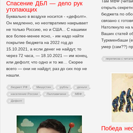
Там МВФ (читай
Спасение ДБЛ — дело рук
открыть секретн
утопающих
бюджета по обор
Буквально в воздухе носится - «дефолт».
связано с гото
Он медленно, но неотвратимо накрывает
Натолкнуло на 
не только Россию, но и США... С нашими
Ваших статей о
все более-менее ясно, - им надо найти
Туркменбаши (е
покрытие бюджета на 2022 год до
умер (сам??) пр
15.10.2021, а если денег не найдут, то
через 72 часа, — 18.10.2021 — им конец,
переписка с читат
или дефолт, что одно и то же… Скорее
всего — они не найдут, раз до сих пор не
нашли.
,
,
,
,
бюджет РФ
Мишустин
рубль
деньги
,
,
,
население России
Паллавичини
МВФ
Дефолт
Победа не