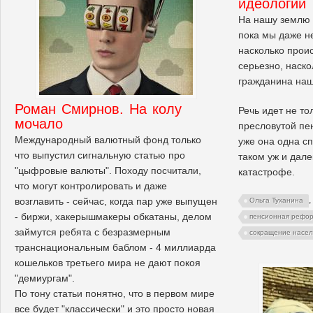
идеологии
На нашу землю 
пока мы даже н
насколько прои
серьезно, наско
гражданина наш
Роман Смирнов. На колу
Речь идет не то
мочало
пресловутой пе
Международный валютный фонд только
уже она одна сп
что выпустил сигнальную статью про
таком уж и дал
"цыфровые валюты". Походу посчитали,
катастрофе.
что могут контролировать и даже
,
возглавить - сейчас, когда пар уже выпущен
Ольга Туханина
- биржи, хакерышмакеры обкатаны, делом
пенсионная рефо
займутся ребята с безразмерным
сокращение насе
транснациональным баблом - 4 миллиарда
кошельков третьего мира не дают покоя
"демиургам".
По тону статьи понятно, что в первом мире
все будет "классически" и это просто новая