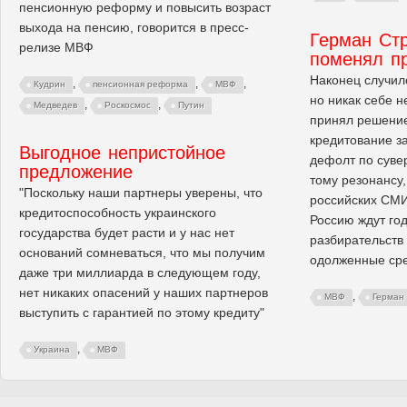
пенсионную реформу и повысить возраст
выхода на пенсию, говорится в пресс-
Герман Ст
релизе МВФ
поменял пр
Наконец случило
,
,
,
Кудрин
пенсионная реформа
МВФ
но никак себе 
,
,
Медведев
Роскосмос
Путин
принял решение
кредитование з
Выгодное непристойное
дефолт по суве
предложение
тому резонансу,
"Поскольку наши партнеры уверены, что
российских СМИ,
кредитоспособность украинского
Россию ждут го
государства будет расти и у нас нет
разбирательств 
оснований сомневаться, что мы получим
одолженные сре
даже три миллиарда в следующем году,
нет никаких опасений у наших партнеров
,
МВФ
Герман
выступить с гарантией по этому кредиту"
,
Украина
МВФ