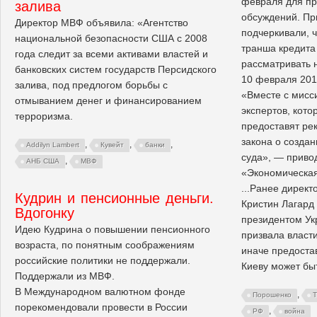
февраля для пр
залива
обсуждений. Пр
Директор МВФ объявила: «Агентство
подчеркивали, 
национальной безопасности США с 2008
транша кредита
года следит за всеми активами властей и
рассматривать н
банковских систем государств Персидского
10 февраля 20
залива, под предлогом борьбы с
«Вместе с мисс
отмыванием денег и финансированием
экспертов, кото
терроризма.
предоставят ре
закона о созда
,
,
,
Addilyn Lambert
Кувейт
банки
суда», — приво
,
АНБ США
МВФ
«Экономическая
...Ранее дирек
Кудрин и пенсионные деньги.
Кристин Лагард 
Вдогонку
президентом У
Идею Кудрина о повышении пенсионного
призвала власт
возраста, по понятным соображениям
иначе предоста
российские политики не поддержали.
Киеву может бы
Поддержали из МВФ.
В Международном валютном фонде
,
Порошенко
порекомендовали провести в России
,
РФ
война