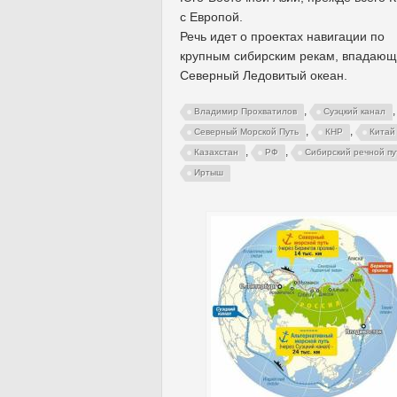
с Европой.
Речь идет о проектах навигации по
крупным сибирским рекам, впадающ
Северный Ледовитый океан.
,
,
Владимир Прохватилов
Суэцкий канал
,
,
Северный Морской Путь
КНР
Китай
,
,
Казахстан
РФ
Сибирский речной пу
Иртыш