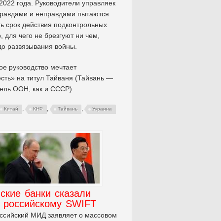
2022 года. Руководители управляек
правдами и неправдами пытаются
ь срок действия подконтрольных
р, для чего не брезгуют ни чем,
до развязывания войны.
ое руководство мечтает
сть» на титул Тайваня (Тайвань —
ель ООН, как и СССР).
,
,
,
Китай
КНР
Тайвань
Украина
ские банки сказали
» российскому SWIFT
ссийский МИД заявляет о массовом