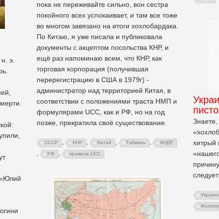
пока не переживайте сильно, вон сестра
покойного всех успокаивает, и там все тоже
во многом завязано на итоги хохлобардака.
По Китаю, я уже писала и публиковала
документы с акцептом посольства КНР, и
ещё раз напоминаю всем, что КНР, как
н. э.
торговая корпорация (получившая
рь.
перерегистрацию в США в 1979г) -
администратор над территорией Китая, в
ней,
Укра
соответствии с положениями траста НМП и
смерти.
пист
формулярами UCC, как и РФ, но на год
Знаете,
позже, прекратила своё существование.
кой:
«хохлоб
упили,
хитрый 
,
,
,
,
СССР
КНР
Китай
Тайвань
КНДР
«нашего
,
,
РФ
правила UCC
ут
причину
следует
 «Юлий
Украин
Филипп
богини