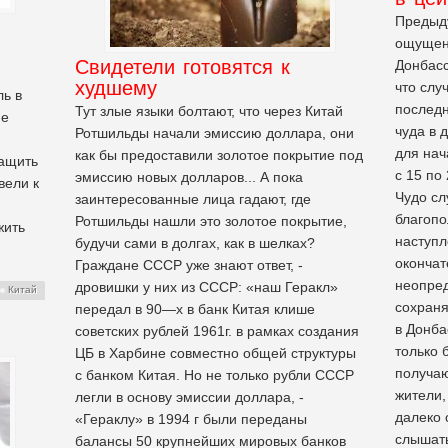
Предыду
ощущен
Свидетели готовятся к
Донбасс
худшему
что слу
ль в
последн
Тут злые языки болтают, что через Китай
ие
чуда в 
Ротшильды начали эмиссию доллара, они
для нач
как бы предоставили золотое покрытие под
тащить
с 15 по
эмиссию новых долларов... А пока
вели к
Чудо сл
заинтересованные лица гадают, где
благопо
Ротшильды нашли это золотое покрытие,
жить
наступл
будучи сами в долгах, как в шелках?
окончат
Граждане СССР уже знают ответ, -
неопред
дровишки у них из СССР: «наш Геракл»
Китай
сохраня
передал в 90—х в банк Китая клише
в Донба
советских рублей 1961г. в рамках создания
только 
ЦБ в Харбине совместно общей структуры
получа
с банком Китая. Но не только рубли СССР
жители
легли в основу эмиссии доллара, -
далеко 
«Гераклу» в 1994 г были переданы
слышать
балансы 50 крупнейших мировых банков