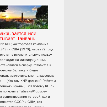
закрывается или
тывает Тайвань
.22 КНР, как торговая компания
949) и США (1979), через 72 года
руется в исключительную пользу
ереходит на ликвидационный
 становится в сверку, готовится к
очному балансу и будет
овать исключительно на кассовых
х..... (Кто там КНР должен? Ребятам
денежки нужны!) Вот потому КНР и
я поглотить Тайвань/Формозу
м существования которой, как и
являются СССР и США, как
ства- победители во Второй