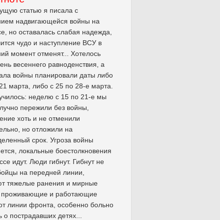
щую статью я писала с
ием надвигающейся войны на
е, но оставалась слабая надежда,
чится чудо и наступление ВСУ в
ий момент отменят... Хотелось
день весеннего равноденствия, а
ала войны планировали даты либо
 21 марта, либо с 25 по 28-е марта.
училось: неделю с 15 по 21-е мы
лучно пережили без войны,
ение хоть и не отменили
ельно, но отложили на
еленный срок. Угроза войны
ется, локальные боестолкновения
ссе идут. Люди гибнут. Гибнут не
бойцы на передней линии,
ют тяжелые ранения и мирные
, проживающие и работающие
от линии фронта, особенно больно
 о пострадавших детях...