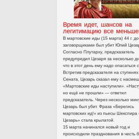
Время идет, шансов на
легитимацию все меньше
В мартовские иды (15 марта) 44 г. до 
заговорщиками был убит Юлий Цеза
Согласно Плутарху, предсказатель
предупредил Цезаря за несколько д
что в этот день ему надо опасаться 
Встретив предсказателя на ступенях
Сената, Цезарь сказал ему с насмеш
«Мартовские иды наступили». «Наст
но ещё не прошли» — ответил
предсказатель. Через несколько мин
Цезарь был убит. Фраза «Берегись
мартовских ид!» из пьесы Шекспира
Цезарь» стала крылатой.
15 марта начинался новый год и
происходили празднования в честь 