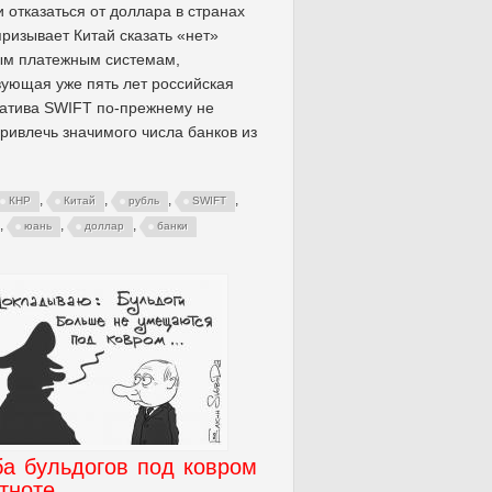
 отказаться от доллара в странах
призывает Китай сказать «нет»
ым платежным системам,
ующая уже пять лет российская
атива SWIFT по-прежнему не
ривлечь значимого числа банков из
,
,
,
,
КНР
Китай
рубль
SWIFT
,
,
,
юань
доллар
банки
ба бульдогов под ковром
тноте