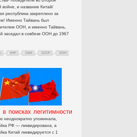
 войне, и название Китай/
ая республика закреплено за
ем! Именно Тайвань был
ителем ООН, и именно Тайвань,
ай заседал в совбезе ООН до 1967
,
,
,
,
ь
КНР
США
СССР
ООН
 в поисках легитимности
же неоднократно упоминала,
йка РФ — ликвидирована, а
йка Китай ликвидируется с 1