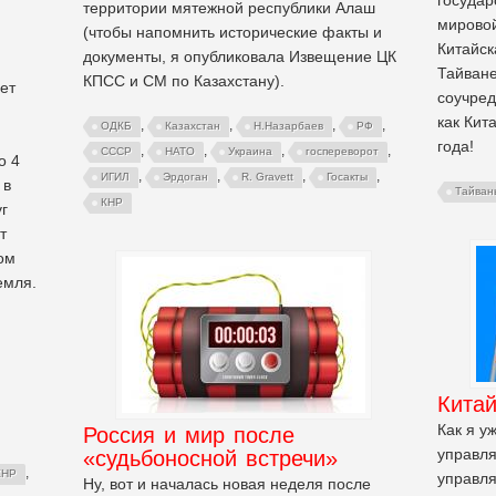
территории мятежной республики Алаш
мировой
(чтобы напомнить исторические факты и
Китайск
документы, я опубликовала Извещение ЦК
Тайван
КПСС и СМ по Казахстану).
ет
соучред
как Кит
,
,
,
,
ОДКБ
Казахстан
Н.Назарбаев
РФ
года!
,
,
,
,
СССР
НАТО
Украина
госпереворот
о 4
,
,
,
,
ИГИЛ
Эрдоган
R. Gravett
Госакты
 в
Тайван
КНР
г
т
ом
емля.
Китай
Как я у
Россия и мир после
управля
«судьбоносной встречи»
,
КНР
управля
Ну, вот и началась новая неделя после