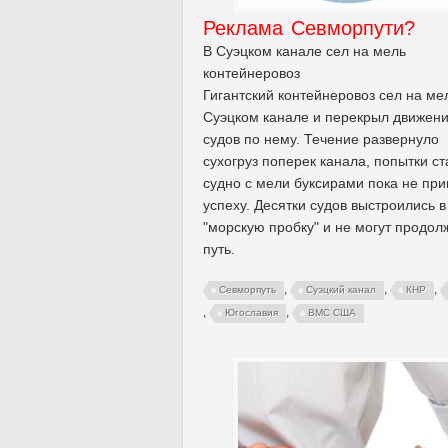
Реклама Севморпути?
В Суэцком канале сел на мель
контейнеровоз
Гигантский контейнеровоз сел на ме
Суэцком канале и перекрыл движен
судов по нему. Течение развернуло
сухогруз поперек канала, попытки с
судно с мели буксирами пока не при
успеху. Десятки судов выстроились в
"морскую пробку" и не могут продол
путь.
,
,
,
Севморпуть
Суэцкий канал
КНР
,
,
Югославия
ВМС США