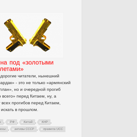
ина под «золотыми
олетами»
 дорогие читатели, нынешний
ардак» - это не только «армянский
план», но и очередной прогиб
 всего» перед Китаем, ну, а
 всех прогибов перед Китаем,
 искать в прошлом.
,
,
,
,
а
РФ
Китай
КНР
,
,
ины
активы СССР
правила UCC