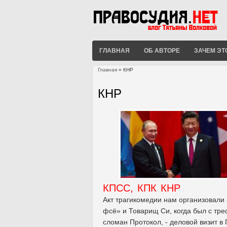
ГЛАВНАЯ
ОБ АВТОРЕ
ЗАЧЕМ ЭТ
Главная
» КНР
Вы здесь
КНР
КПСС, КПК КНР
Акт трагикомедии нам организовали
фсё» и Товарищ Си, когда был с тре
сломан Протокол, - деловой визит в