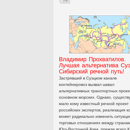
РФ
Владимир Прохватилов.
Лучшая альтернатива Суэ
Сибирский речной путь!
Застрявший в Суэцком канале
контейнеровоз вызвал шквал
альтернативных транспортных проект
основном морских. Однако, существ
мало кому известный речной проект
российских экспертов, реализация к
может радикально изменить ситуаци
торговых отношениях между страна
Юго-Восточной Азии, прежде всего К