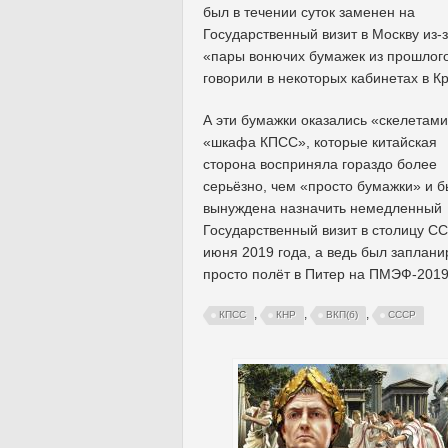
был в течении суток заменен на
Государственный визит в Москву из-
«пары вонючих бумажек из прошлого
говорили в некоторых кабинетах в К
А эти бумажки оказались «скелетами
«шкафа КПСС», которые китайская
сторона восприняла гораздо более
серьёзно, чем «просто бумажки» и 
вынуждена назначить немедленный
Государственный визит в столицу С
июня 2019 года, а ведь был заплани
просто полёт в Питер на ПМЭФ-2019
,
,
,
КПСС
КНР
ВКП(б)
СССР