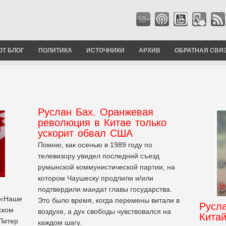
ОТ БЛОГ
ПОЛИТИКА
ИСТОЧНИКИ
АРХИВ
ОБРАТНАЯ СВЯ
Руслан Бах. Оранжевая
революция в Китае только
ускорит обвал США
Помню, как осенью в 1989 году по
телевизору увидел последний съезд
румынской коммунистической партии, на
котором Чаушеску продлили и/или
подтвердили мандат главы государства.
 «Наше
Это было время, когда перемены витали в
Русла
ском
воздухе, а дух свободы чувствовался на
Китай
 Питер
каждом шагу.