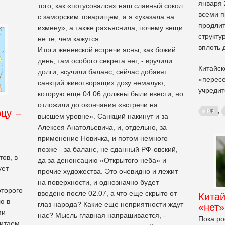
января 
того, как «потусовался» наш славный сокол
всеми 
с заморским товарищем, а я «указала на
продлит
измену», а также разъяснила, почему вещи
структу
не те, чем кажутся.
вплоть 
Итоги женевской встречи ясны, как божий
день, там особого секрета нет, - вручили
Китайск
долги, всучили баланс, сейчас добавят
«пересе
санкций животворящих дозу немалую,
учредит
которую еще 04.06 должны были ввести, но
отложили до окончания «встречи на
,
цу –
РФ
высшем уровне». Санкций накинут и за
Алексея Анатольевича, и, отдельно, за
применение Новичка, и потом немного
позже - за баланс, не сданный РФ-овский,
ов, в
да за денонсацию «Открытого неба» и
ует
прочие художества. Это очевидно и лежит
на поверхности, и однозначно будет
оторого
введено после 02.07, а что еще скрыто от
Китай
ю в
глаз народа? Какие еще неприятности ждут
«нет
ми
нас? Мысль главная напрашивается, -
Пока ро
итаем,