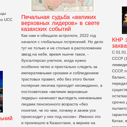
ьцы
Печальная судьба «великих
по UCC
верховных лидеров» в свете
казахских событий
Как нам и обещали астрологи, 2022 год
КНР 
начался с глобальных потрясений. Но дело
захва
тут не только и не столько в расположении
С 01.01
звезд на небе, время нынче такое, -
СССР (1
бухгалтерско-учетное, когда нужно
ликвиди
особенно четко и пристально следить за
СССР, п
императивными сроками и соблюдением
баланс,
трастовых правил, ибо без этого белая
передат
полярная лисичка приходит неожиданно, а
существ
постсоветские «великие верховные
остатка
лидеры» начинают выглядеть никчемными
срочно 
лицами пенсионного возраста «без
пытаетс
понятия, че по чем, почему и зачем усе
гаранто
происходит у них под носом». Именно это
льний
Китая, 
и произошло в Казахстане, а вернее на
государ