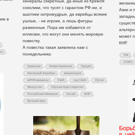
хенералы секретные, да иные из Кремля
желании
соколики, что тусят с гарантом РФ-ии, и
Азии и 
ашотики хитромудрые, да еврейцы всякие
западн
им в
ушлые, - не игроки, а лишь фигуры
существ
разменные. Пора им избавится от
альтерн
иллюзии, что могут они менять мировую
может п
повестку.
КНР.
,
А повестка такая заявлена нам с
,
ть
понедельника:
,
РФ
СПФС
,
,
,
Армения
Новая Армения
Турция
,
,
Нагорный Карабах
вакцинация
,
,
,
,
мРНК-вакцины
США
суд США
Путин
,
,
Мишустин
Чёрная Аристократия
,
,
,
Российская Империя
Китай
КНР
Вечный мир
Борь
в цей