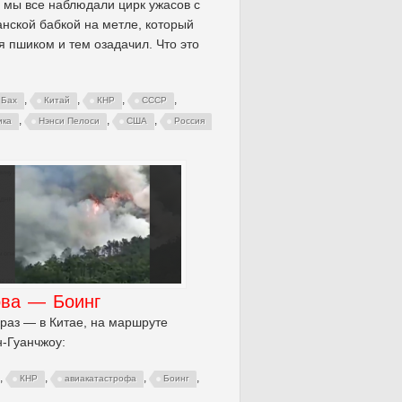
 мы все наблюдали цирк ужасов с
нской бабкой на метле, который
я пшиком и тем озадачил. Что это
,
,
,
,
 Бах
Китай
КНР
СССР
,
,
,
ика
Нэнси Пелоси
США
Россия
ова — Боинг
 раз — в Китае, на маршруте
-Гуанчжоу:
,
,
,
,
КНР
авиакатастрофа
Боинг