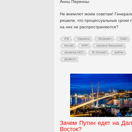
Анны Перенны.
Не внемлют моим советам! Генерал
решили, что процессуальные сроки 
на них не распространяются?
,
,
,
,
РФ
Украина
Янукович
США
,
,
,
Китай
КНР
взрыв в Тяньцзине
,
,
,
правила UCC
R. Gravett
рубль
Дефолт
Зачем Путин едет на Да
Восток?