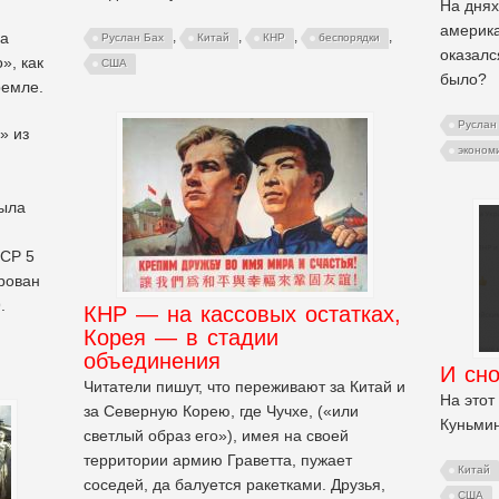
На днях
америка
за
,
,
,
,
Руслан Бах
Китай
КНР
беспорядки
оказалс
», как
США
было?
ремле.
Руслан
» из
эконом
была
ССР 5
рован
.
КНР — на кассовых остатках,
Корея — в стадии
объединения
И сн
Читатели пишут, что переживают за Китай и
На этот
за Северную Корею, где Чучхе, («или
Куньмин
светлый образ его»), имея на своей
территории армию Граветта, пужает
Китай
соседей, да балуется ракетками. Друзья,
США