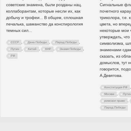
советские знамена, были розданы нац.
Сигнальные фла
коллаборантам, которые несли их, как
почетного карау
добычу и трофеи... В общем, сплошная
триколора, т.е. 
печалька, шаманство да конспирология
цвета, но впере
темных сил...
некоторые мои 
утверждать, что
,
,
,
СССР
День Победы
Парад Победы
символизма, шл
,
,
,
,
знаменами сдаю
Путин
Китай
КНР
Знамя Победы
сказать, из обл
РФ
домыслов, тут н
говорится, под
А.Девятова.
Конституция РФ
,
Москва
Пути
,
римское право
Парад Победы