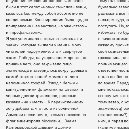
ощущение смешения жанров. Смешаны
тему голосовани
были в этот салат «новых смыслов» вещи,
буквально зава
казалось бы, между собой абсолютно не
разложить все п
соединяемые. Конспирология была щедро
пальцем куда, з
приправлена шаманством, «мошенством»
поступать. Ну, ч
и «профанством»...
избежать, то б
Я уже упоминала о скрытых символах и
в личных комме
знаках, которые вызвали у меня и моих
каждому прочит
читателей недоумение: это и свернутое
свой сознатель
знамя Победы, на укороченном древке, по
гражданина, п
причине чего, оно закрывало лицо
принимающего 
знаменосца и завернулось вокруг древка в
ответственность
самый ответственный момент, от чего
стало особенно 
напоминало трофей. Взвод с белыми
во время Парада
капитулянскими флажками на штыках, и
мне показалось
черные древки триколоров, ряженые
свернутым как 
казачки «не к месту». К перечисленному
тому ветер, с к
хочу добавить, что гости из солнечной
знаменосец) ро
Армении несли нечто, весьма похожее на
(сатанинском?)
флаг вице-короля Московии... Знамя
ним, а парад во
Кантемировской дивизии и другие
(капитулянским