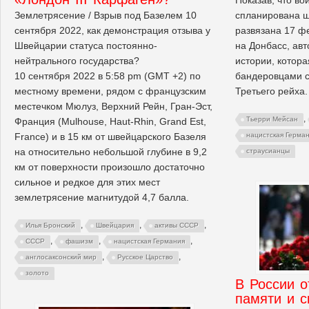
Землетрясение / Взрыв под Базелем 10
спланирована 
сентября 2022, как демонстрация отзыва у
развязана 17 ф
Швейцарии статуса постоянно-
на Донбасс, авт
нейтрального государства?
истории, котора
10 сентября 2022 в 5:58 pm (GMT +2) по
бандеровцами с
местному времени, рядом с французским
Третьего рейха.
местечком Мюлуз, Верхний Рейн, Гран-Эст,
,
Тьерри Мейсан
Франция (Mulhouse, Haut-Rhin, Grand Est,
France) и в 15 км от швейцарского Базеля
нацистская Герма
на относительно небольшой глубине в 9,2
страусианцы
км от поверхности произошло достаточно
сильное и редкое для этих мест
землетрясение магнитудой 4,7 балла.
,
,
,
Илья Бронский
Швейцария
активы СССР
,
,
,
СССР
фашизм
нацистская Германия
,
,
англосаксонский мир
Русское Царство
золото
В России о
памяти и с