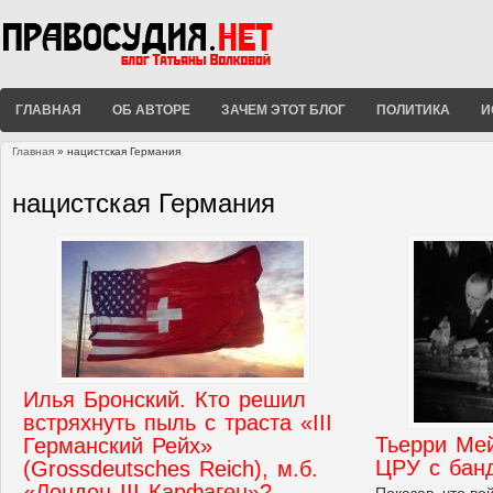
ГЛАВНАЯ
ОБ АВТОРЕ
ЗАЧЕМ ЭТОТ БЛОГ
ПОЛИТИКА
И
Главная
» нацистская Германия
Вы здесь
нацистская Германия
Илья Бронский. Кто решил
встряхнуть пыль с траста «III
Тьерри Ме
Германский Рейх»
ЦРУ с бан
(Grossdeutsches Reich), м.б.
«Лондон III Карфаген»?
Показав, что во