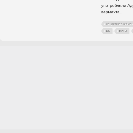
употребляли Ад
вермахта…
нацистская Герма
,
,
ЕС
НАТО