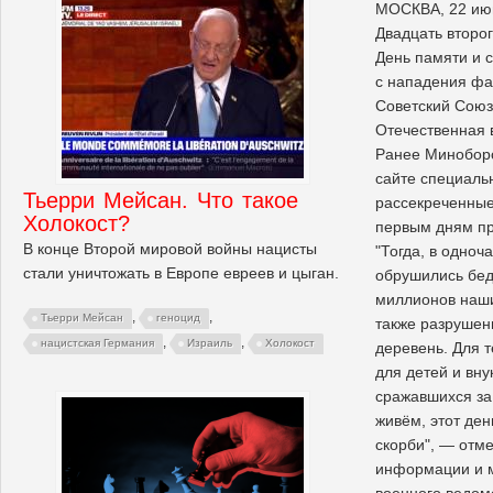
МОСКВА, 22 ию
Двадцать второ
День памяти и с
с нападения фа
Советский Союз
Отечественная 
Ранее Минобор
сайте специаль
Тьерри Мейсан. Что такое
рассекреченные
Холокост?
первым дням пр
В конце Второй мировой войны нацисты
"Тогда, в одноч
стали уничтожать в Европе евреев и цыган.
обрушились бед
миллионов наши
,
,
Тьерри Мейсан
геноцид
также разрушен
,
,
нацистская Германия
Израиль
Холокост
деревень. Для т
для детей и вну
сражавшихся за
живём, этот де
скорби", — отм
информации и 
военного ведом