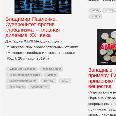
,
ВОВ
СССР
война
Владимир Павленко.
Суверенитет против
глобализма – главная
дилемма XXI века
Доклад на XXVII Международных
Рождественских образовательных чтениях
«Молодежь: свобода и ответственность»
(РУДН, 28 января 2019 г.)
,
,
Западные 
Владимир Павленко
глобализация
примеру Г
,
,
новый мировой порядок
Европа
применяют
,
,
,
нацистская Германия
Ватикан
СССР
вещества
,
революция
Суверенитет
Судя по книге 
Нормана Олера 
современные п
принимают веще
своему действи