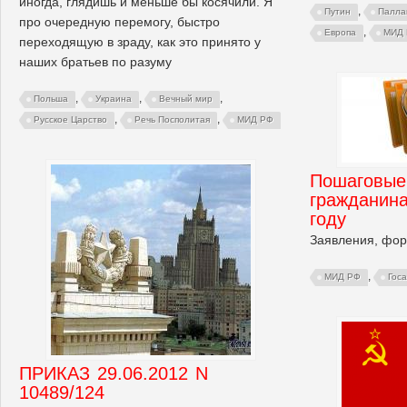
иногда, глядишь и меньше бы косячили. Я
,
Путин
Палла
про очередную перемогу, быстро
,
Европа
МИД
переходящую в зраду, как это принято у
наших братьев по разуму
,
,
,
Польша
Украина
Вечный мир
,
,
Русское Царство
Речь Посполитая
МИД РФ
Пошаговые
гражданин
году
Заявления, фор
,
МИД РФ
Гос
ПРИКАЗ 29.06.2012 N
10489/124