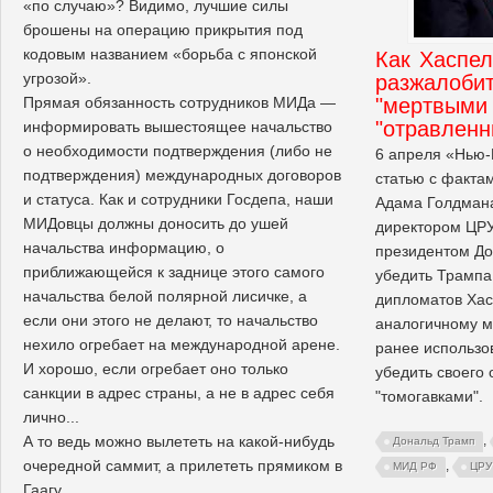
«по случаю»? Видимо, лучшие силы
брошены на операцию прикрытия под
кодовым названием «борьба с японской
Как Хаспел
угрозой».
разжалоби
Прямая обязанность сотрудников МИДа —
"мертвыми 
"отравлен
информировать вышестоящее начальство
о необходимости подтверждения (либо не
6 апреля «Нью-
подтверждения) международных договоров
статью с факта
и статуса. Как и сотрудники Госдепа, наши
Адама Голдман
МИДовцы должны доносить до ушей
директором ЦРУ
начальства информацию, о
президентом Д
приближающейся к заднице этого самого
убедить Трампа
начальства белой полярной лисичке, а
дипломатов Хас
если они этого не делают, то начальство
аналогичному м
нехило огребает на международной арене.
ранее использо
И хорошо, если огребает оно только
убедить своего 
санкции в адрес страны, а не в адрес себя
"томогавками".
лично...
А то ведь можно вылететь на какой-нибудь
,
Дональд Трамп
очередной саммит, а прилететь прямиком в
,
МИД РФ
ЦРУ
Гаагу.