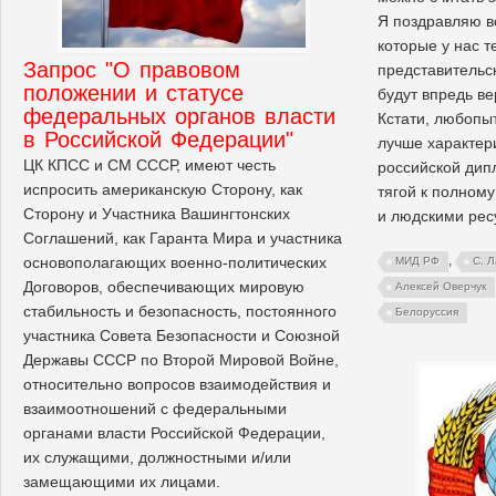
Я поздравляю вс
которые у нас 
Запрос "О правовом
представительск
положении и статусе
будут впредь в
федеральных органов власти
Кстати, любопы
в Российской Федерации"
лучше характер
ЦК КПСС и СМ СССР, имеют честь
российской дип
испросить американскую Сторону, как
тягой к полном
Сторону и Участника Вашингтонских
и людскими рес
Соглашений, как Гаранта Мира и участника
,
основополагающих военно-политических
МИД РФ
С. 
Договоров, обеспечивающих мировую
Алексей Оверчук
стабильность и безопасность, постоянного
Белоруссия
участника Совета Безопасности и Союзной
Державы СССР по Второй Мировой Войне,
относительно вопросов взаимодействия и
взаимоотношений с федеральными
органами власти Российской Федерации,
их служащими, должностными и/или
замещающими их лицами.