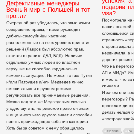
успехи», а
Дефективные менеджеры
подарив п
Вечный мир с Польшей и тот
visa?
про..ли
Посмотрела на 
Очередной раз убедилась, что злые языки
наших властей 
совершенно правы, - нами руководят
сложившейся си
дебилы-самоубийцы хаотично
странность «пе
расположенные на всех уровнях принятия
сторона ждала 
решений (Лавров был абсолютно прав,
нервничала, а н
отжигая в граните ДБЛ, БЛД). Наличие
дорогих росияк
отдельных умных людей во властной
Что на перегов
верхушке не способно кардинально
АП и МИДа? Им 
изменить ситуацию. Не может тот же Путин
и место, - то з
и/или Патрушев и/или Медведев лично
спинами.
вмешиваться и в ручном режиме
И зачем они во
регулировать все принимаемые решения.
переговоры? Раз
Можно над тем же Медведевым сколько
правилам диплом
угодно шутить, но римское право он знает
делать нельзя б
и еще много чего другого знает и способен
«пострадавшей
понять происходящие события как юрист.
Хоть бы за советом к нему обращались
,
Украина
РФ