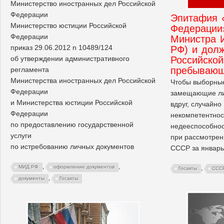
Министерство иностранных дел Российской
Федерации
Эпитафия 
Министерство юстиции Российской
Федерации
Федерации
Министра 
приказ 29.06.2012 n 10489/124
РФ) и дол
об утверждении административного
Российской
пребывающ
регламента
Министерства иностранных дел Российской
Чтобы выборные
Федерации
замещающие ли
и Министерства юстиции Российской
вдруг, случайно
Федерации
некомпетентнос
по предоставлению государственной
недееспособнос
услуги
при рассмотрен
по истребованию личных документов
СССР за январь
,
,
МИД РФ
оформление документов
,
Госакты
ССС
,
документы
Госакты