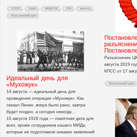
,
,
,
,
,
СССР
США
МИД РФ
РФ
власть
Консульский щит
Постановл
разъяснени
Постановл
Разъяснение Ц
августа 2019 г
КПСС от 17 авгу
Идеальный день для
«Мухожук»
Консульский щит
14 августа — идеальный день для
проведения операции «Мухожук». Как
сказал Ленин, вчера было рано, завтра
будет поздно, а сегодня некогда...
15 августа 1918 года — памятная дата для
всех, кроме сотрудников нашего МИДа,
которые не подготовили никаких заявлений