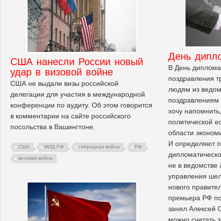
День дипл
США нанесли России новый
В День диплома
удар в визовой войне
поздравления т
США не выдали визы российской
людям из ведом
делегации для участия в международной
поздравлениям 
конференции по аудиту. Об этом говорится
хочу напомнить
в комментарии на сайте российского
политической е
посольства в Вашингтоне.
области эконом
И определяют п
,
,
,
,
США
МИД РФ
гибридная война
РФ
дипломатическо
визовая война
не в ведомстве
управления шел
нового правител
премьера РФ п
занял Алексей О
можно считать 