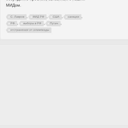
МИДом.
,
,
,
,
С. Лавров
МИД РФ
США
санкции
,
,
,
РФ
выборы в РФ
Путин
отстранение от олимпиады