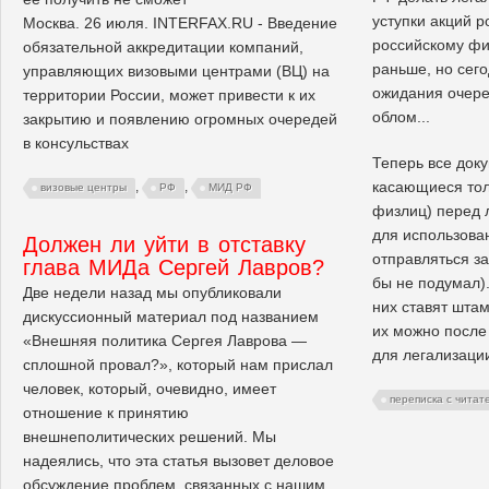
уступки акций 
Москва. 26 июля. INTERFAX.RU - Введение
российскому фи
обязательной аккредитации компаний,
раньше, но сего
управляющих визовыми центрами (ВЦ) на
ожидания очере
территории России, может привести к их
облом...
закрытию и появлению огромных очередей
в консульствах
Теперь все доку
касающиеся тол
,
,
визовые центры
РФ
МИД РФ
физлиц) перед 
для использова
Должен ли уйти в отставку
отправляться з
глава МИДа Сергей Лавров?
бы не подумал).
Две недели назад мы опубликовали
них ставят шта
дискуссионный материал под названием
их можно после 
«Внешняя политика Сергея Лаврова —
для легализации(
сплошной провал?», который нам прислал
человек, который, очевидно, имеет
переписка с читат
отношение к принятию
внешнеполитических решений. Мы
надеялись, что эта статья вызовет деловое
обсуждение проблем, связанных с нашим