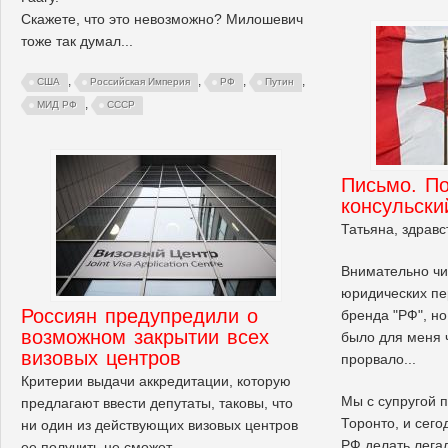
Скажете, что это невозможно? Милошевич
тоже так думал...
,
,
,
,
США
Российская Империя
РФ
Путин
,
МИД РФ
СССР
Письмо. П
консульски
Татьяна, здравс
Внимательно чи
юридических пе
Россиян предупредили о
бренда "РФ", но
возможном закрытии всех
было для меня ч
визовых центров
прорвало...
Критерии выдачи аккредитации, которую
Мы с супругой 
предлагают ввести депутаты, таковы, что
Торонто, и сего
ни один из действующих визовых центров
РФ делать лега
ее получить не сможет