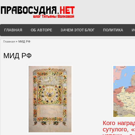
ГЛАВНАЯ
ОБ АВТОРЕ
ЗАЧЕМ ЭТОТ БЛОГ
ПОЛИТИКА
И
Главная
» МИД РФ
Вы здесь
МИД РФ
Кого награ
сутулого, 