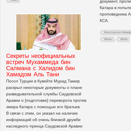
документ, прол
Катара в попыт
проповедника А
КСА.
Константин Ники
,
Иран
Ирак
Секреты неофициальных
встреч Мухаммеда бин
Салмана с Халидом бин
Хамадом Аль Тани
Посол Турции в Кувейте Мурад Тамир
раскрыл некоторые документы о плане
разведывательной службы Саудовской
Аравии о [подготовке] переворота против
эмира Катара с помощью его братьев.
В связи с этим, он указал на наличие
информаций об очень близкой дружбе
наследного принца Саудовской Аравии