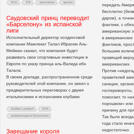
,
,
,
КСА
РФ
экономика
кризис
передать Амери
бесплатно (безв
Саудовский принц переводит
даром), а точне
«Барселону» из испанской
фантики, с обя
лиги
американскую э
Исполнительный директор холдинговой
в американских 
компании Мамлекат Талал Ибрагим Аль-
фантиков, прос
Мейман сказал, что компания будет
большим количе
развивать свои спортивные инвестиции в
правящей верху
Европе по указу принца аль-Валида ибн
американских.
Талала.
Против «недога
В своем докладе, распространенном среди
правителей аме
руководителей этой компании, он заяил о
санкции, орган
предварительных переговорах с двумя
госперевороты, 
итальянскими и испанскими клубами.
помогает, то на
порошком» или 
,
,
Addilyn Lambert
КСА
причину для пр
референдум в Каталонии
Так было всегда
года стало инач
недостаточно.
Завещание короля