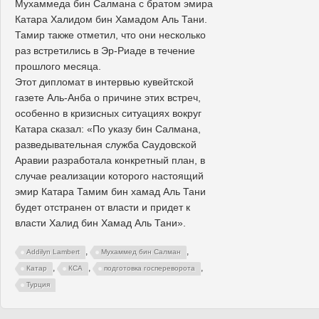
Мухаммеда бин Салмана с братом эмира
Катара Халидом бин Хамадом Аль Тани.
Тамир также отметил, что они несколько
раз встретились в Эр-Риаде в течение
прошлого месяца.
Этот дипломат в интервью кувейтской
газете Аль-Анба о причине этих встреч,
особенно в кризисных ситуациях вокруг
Катара сказал: «По указу бин Салмана,
разведывательная служба Саудовской
Аравии разработала конкретный план, в
случае реализации которого настоящий
эмир Катара Тамим бин хамад Аль Тани
будет отстранен от власти и придет к
власти Халид бин Хамад Аль Тани».
,
,
Addilyn Lambert
Мухаммед бин Салман
,
,
,
Катар
КСА
подготовка госпереворота
Турция