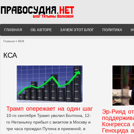
ГЛАВНАЯ
ОБ АВТОРЕ
ЗАЧЕМ ЭТОТ БЛОГ
ПОЛИТИКА
И
Главная
» КСА
Вы здесь
КСА
Трамп опережает на один шаг
Эр-Рияд от
10-го сентября Трамп уволил Болтона, 12-
поддержив
го Нетаньяху прибыл с визитом в Москву и
Конгресса 
три часа прождал Путина в приемной, в
Геноцида 