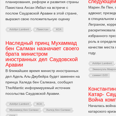
следующей
планирования, реформ и развития страны
Марин Ле Пен, 
Пакистана Ахсан Икбал на встрече с
адвокат, прези
послом Саудовской Аравии в этой стране,
в специальном 
выразил свою положительную оценку
Леграном, корр
,
,
раскритиковала
Addilyn Lambert
Пакистан
КСА
избранного пре
роль в определ
Наследный принц Мухаммад
качестве места
бен Салман назначает своего
году.
брата министром
иностранных дел Саудовской
,
Аравии
Addilyn Lambert
Эммануэль Макро
В ближайшее время министр иностранных
саммит G20
дел Адель Аль-Джубейра будет заменен на
принца Халеда бен Салмана, сообщил
TheAtlantic информируемый источник
Константи
посольства Саудовской Аравии.
Катар- Сау
Война ком
,
,
Addilyn Lambert
КСА
Началась война
,
,
Мухаммед бин Салман
Халед бен Салман
катарского кри
США