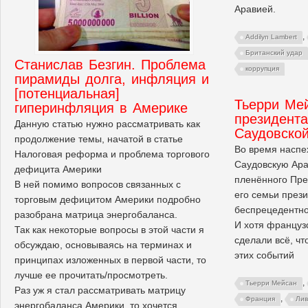
Аравией.
,
Addilyn Lambert
Британский удар
Станислав Безгин. Проблема
коррупция
пирамиды долга, инфляция и
[потенциальная]
Тьерри Ме
гиперинфляция в Америке
президент
Данную статью нужно рассматривать как
Саудовско
продолжение темы, начатой в статье
Во время наспе
Налоговая реформа и проблема торгового
Саудовскую Ара
дефицита Америки
пленённого Пре
В ней помимо вопросов связанных с
его семьи през
торговым дефицитом Америки подробно
беспрецедентно
разобрана матрица энергобаланса.
И хотя француз
Так как некоторые вопросы в этой части я
сделали всё, ч
обсуждаю, основываясь на терминах и
этих событий
принципах изложенных в первой части, то
лучше ее прочитать/просмотреть.
,
Тьерри Мейсан
Раз уж я стал рассматривать матрицу
,
Франция
Лив
энергобаланса Америки, то хочется