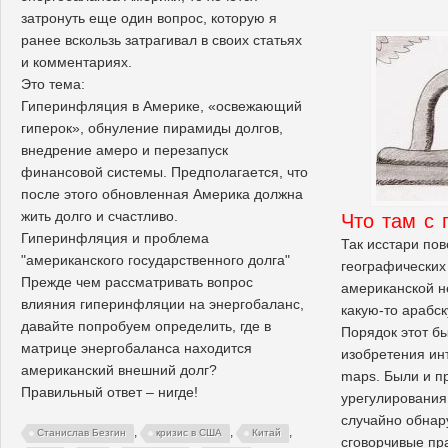
затронуть еще один вопрос, которую я
ранее вскользь затрагивал в своих статьях
и комментариях.
Это тема:
Гиперинфляция в Америке, «освежающий
гиперок», обнуление пирамиды долгов,
внедрение амеро и перезапуск
финансовой системы. Предполагается, что
после этого обновленная Америка должна
жить долго и счастливо.
Что там с 
Гиперинфляция и проблема
Так исстари пов
"американского государственного долга"
географических
Прежде чем рассматривать вопрос
американской н
влияния гиперинфляции на энергобаланс,
какую-то арабск
давайте попробуем определить, где в
Порядок этот бы
матрице энергобаланса находится
изобретения ин
американский внешний долг?
maps. Были и п
Правильный ответ – нигде!
урегулирования
случайно обнар
,
,
,
Станислав Безгин
кризис в США
Китай
сговорчивые пр