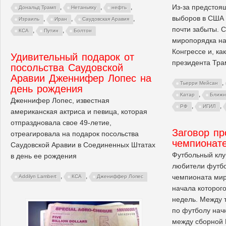
Из-за предстоя
,
,
,
Дональд Трамп
Нетаньяху
нефть
выборов в США
,
,
,
Израиль
Иран
Саудовская Аравия
почти забыты. 
,
,
КСА
Путин
Болтон
миропорядка на
Конгрессе и, ка
Удивительный подарок от
президента Тра
посольства Саудовской
Аравии Дженнифер Лопес на
,
Тьерри Мейсан
день рождения
,
Катар
Ближн
Дженнифер Лопес, известная
,
,
РФ
ИГИЛ
американская актриса и певица, которая
отпраздновала свое 49-летие,
Заговор пр
отреагировала на подарок посольства
чемпионате
Саудовской Аравии в Соединенных Штатах
Футбольный клу
в день ее рождения
любители футбо
,
,
чемпионата мир
Addilyn Lambert
КСА
Джениффер Лопес
начала которого
недель. Между 
по футболу нач
между сборной 