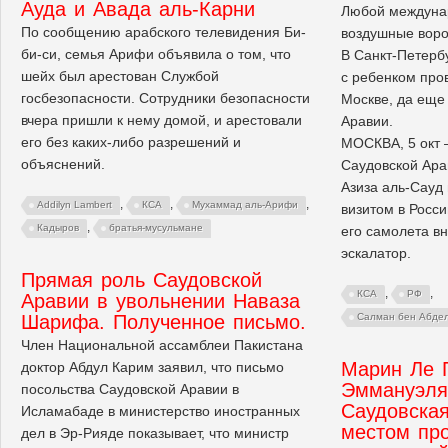
Ауда и Авада аль-Карни
Любой междуна
По сообщению арабского телевидения Би-
воздушные ворот
би-си, семья Арифи объявила о том, что
В Санкт-Петерб
шейх был арестован Службой
с ребенком пров
госбезопасности. Сотрудники безопасности
Москве, да еще
вчера пришли к нему домой, и арестовали
Аравии.
его без каких-либо разрешений и
МОСКВА, 5 окт 
объяснений.
Саудовской Ара
Азиза аль-Сауд
,
,
,
Addilyn Lambert
КСА
Мухаммад аль-Арифи
визитом в Росси
,
Кадыров
братья-мусульмане
его самолета в
эскалатор.
Прямая роль Саудовской
,
,
КСА
РФ
Аравии в увольнении Наваза
Шарифа. Полученное письмо.
Салман бен Абдел
Член Национальной ассамблеи Пакистана
Марин Ле П
доктор Абдул Карим заявил, что письмо
Эммануэля
посольства Саудовской Аравии в
Саудовска
Исламабаде в министерство иностранных
местом пр
дел в Эр-Рияде показывает, что министр