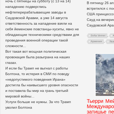
ночь с пятницы на субботу (с 13 на 14)
В пятницу 26 
нападению подверглись
встретился с п
нефтеперерабатывающие заводы в
США принцессо
Саудовской Аравии, а уже 14 августа
Сауд на вечерин
ответственность за нападение взяли на
Саудовской Ара
себя йеменские повстанцы-хуситы, явно не
обладающие техническими средствами для
,
Sofia Verner
проведения военной операции такой
,
Армения
Эрд
сложности...
Вот такая вот мощная политическая
провокация была разыграна на наших
глазах.
И если бы Трамп не выгнал с работы
Болтона, то истерия в СМИ по поводу
«недопустимого поведения Ирана»
достигла бы наивысшего уровня опасности
и поставила бы мир на грань третьей
мировой войны...
Тьерри Ме
Услуги больше не нужны. За что Трамп
Междунаро
уволил Болтона
затишье пе