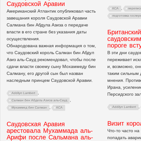
Саудовской Аравии
,
КСА
перепис
Американский Атлантик опубликовал часть
подготовка госпер
завещания короля Саудовской Аравии
Салмана бин Абдула Азиза о передаче
Британски
власти в его стране без указания даты
саудовски
осуществления.
пороге вст
Обнародована важная информация о том,
что Саудовский король Салман бин Абдул
В эти дни саудо
Азиз аль-Сауд рекомендовал, чтобы после
переживает иск
сдачи власти своему сыну Мохаммеду бин
и, возможно, он
Салману, его другой сын был назван
таким сильным 
наследным принцем Саудовской Аравии.
мнения. Против
Ирана, усилени
,
Addilyn Lambert
Персидского за
,
Салман бен Абдель Азиза аль-Сауд
,
,
Addilyn Lambert
Мухаммед бин Салман
КСА
Визит коро
Саудовская Аравия
арестовала Мухаммада аль-
Что-то часто на
Арифи после Сальмана аль-
попадать авари