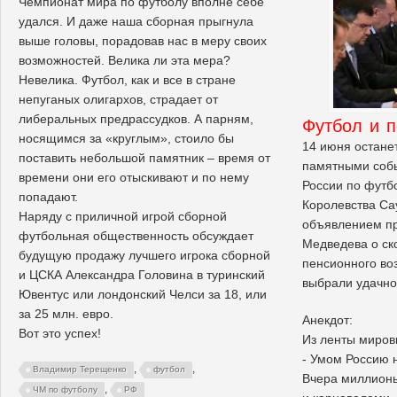
Чемпионат мира по футболу вполне себе
удался. И даже наша сборная прыгнула
выше головы, порадовав нас в меру своих
возможностей. Велика ли эта мера?
Невелика. Футбол, как и все в стране
непуганых олигархов, страдает от
либеральных предрассудков. А парням,
Футбол и п
носящимся за «круглым», стоило бы
14 июня остане
поставить небольшой памятник – время от
памятными соб
времени они его отыскивают и по нему
России по футб
попадают.
Королевства Са
Наряду с приличной игрой сборной
объявлением пр
футбольная общественность обсуждает
Медведева о с
будущую продажу лучшего игрока сборной
пенсионного во
и ЦСКА Александра Головина в туринский
выбрали удачно
Ювентус или лондонский Челси за 18, или
за 25 млн. евро.
Анекдот:
Вот это успех!
Из ленты миро
- Умом Россию н
,
,
Владимир Терещенко
футбол
Вчера миллионы
,
ЧМ по футболу
РФ