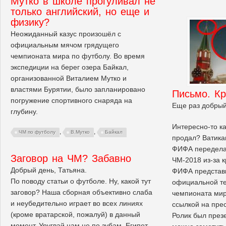
Мутко в школе прогуливал не
только английский, но еще и
физику?
Неожиданный казус произошёл с
официальным мячом грядущего
чемпионата мира по футболу. Во время
экспедиции на берег озера Байкал,
организованной Виталием Мутко и
властями Бурятии, было запланировано
Письмо. К
погружение спортивного снаряда на
Еще раз добрый
глубину.
Интересно-то ка
,
,
ЧМ по футболу
В.Мутко
Байкал
продал? Ватика
ФИФА передела
Заговор на ЧМ? Забавно
ЧМ-2018 из-за 
Добрый день, Татьяна.
ФИФА представ
По поводу статьи о футболе. Ну, какой тут
официальной те
заговор? Наша сборная объективно слаба
чемпионата мир
и неубедительно играет во всех линиях
ссылкой на пре
(кроме вратарской, пожалуй) в данный
Ролик был през
момент. Уругвай нам не по зубам, Египет,