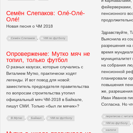
и карнавалами,
фейерверками,
Семён Слепаков: Олé-Олé-
пенсионного во
Олé!
продолжительно
Новая песня о ЧМ 2018
Здравствуйте, 
,
Семён Слепаков
ЧМ по футболу
Выяснила из соц
разрешения на 
время мундиаля
Опровержение: Мутко мяч не
муниципалитет 
топил, только футбол
на собрания лю
О разных казусах, которые случались с
пенсионной ре
Виталием Мутко, практически ходят
планировали ор
легенды. И вот повод для новой:
повышения пенс
заместитель председателя правительства
же, разрешения
по вопросам строительства утопил
Иван Иванов пи
официальный мяч ЧМ-2018 в Байкале,
Согласна. Но ч
пишут СМИ. Только «был ли мячик»?
переписка с читат
,
,
В.Мутко
Байкал
ЧМ по футболу
,
ЧМ по футболу
налоги