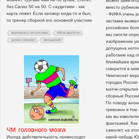
можно заметить
без Салах 50 на 50. С саудитами - как
вместо рубиново
карта ляжет. Если заговор когда-то и был,
- ФИФА очень р
то тренер сборной его основной участник
заставка вызвал
российских бол
,
,
переписка с читателями
ЧМ по футболу
мы смогли опре
,
допинг скандал
мельдоний
изображении ук
допущена неточ
работаем над о
ближайшее врем
говорится в за
Чемпионат мира
городах России 
матче-открытия 
сборные России
По поводу анон
тревожно в том 
как вы изволили
фантазией. Как
ЧМ головного мозга
самолет, на это
Иногда действительность превосходит
какой-нибудь 