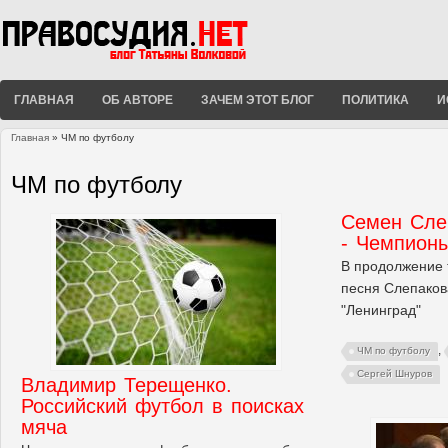
ГЛАВНАЯ
ОБ АВТОРЕ
ЗАЧЕМ ЭТОТ БЛОГ
ПОЛИТИКА
И
Главная
» ЧМ по футболу
Вы здесь
ЧМ по футболу
Семен Сле
- Чемпион
В продолжение т
песня Слепакова
"Ленинград"
,
ЧМ по футболу
Сергей Шнуров
Владимир Терещенко.
Российский футбол в поисках
мяча