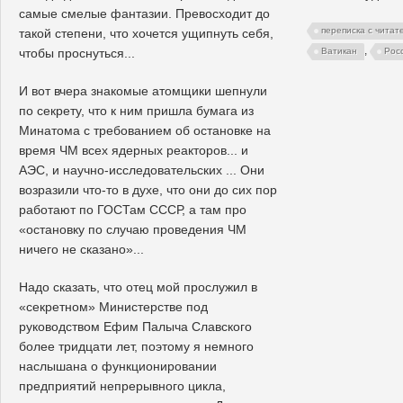
самые смелые фантазии. Превосходит до
переписка с читат
такой степени, что хочется ущипнуть себя,
,
чтобы проснуться...
Ватикан
Рос
И вот вчера знакомые атомщики шепнули
по секрету, что к ним пришла бумага из
Минатома с требованием об остановке на
время ЧМ всех ядерных реакторов... и
АЭС, и научно-исследовательских ... Они
возразили что-то в духе, что они до сих пор
работают по ГОСТам СССР, а там про
«остановку по случаю проведения ЧМ
ничего не сказано»...
Надо сказать, что отец мой прослужил в
«секретном» Министерстве под
руководством Ефим Палыча Славского
более тридцати лет, поэтому я немного
наслышана о функционировании
предприятий непрерывного цикла,