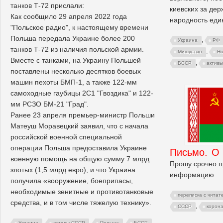
танков Т-72 прислали:
киевских за дер
Как сообщило 29 апреля 2022 года
народность еди
"Польское радио", к настоящему времени
Польша передала Украине более 200
,
Украина
РФ
танков Т-72 из наличия польской армии.
,
Мишустин
Но
Вместе с танками, на Украину Польшей
,
БССР
актив
поставлены несколько десятков боевых
машин пехоты БМП-1, а также 122-мм
самоходные гаубицы 2С1 "Гвоздика" и 122-
мм РСЗО БМ-21 "Град".
Ранее 23 апреля премьер-министр Польши
Матеуш Моравецкий заявил, что с начала
российской военной специальной
операции Польша предоставила Украине
Письмо. О
военную помощь на общую сумму 7 млрд
Прошу срочно п
злотых (1,5 млрд евро), и что Украина
информацию
получила «вооружение, боеприпасы,
необходимые зенитные и противотанковые
переписка с читат
средства, и в том числе тяжелую технику».
,
СССР
корон
,
,
,
,
Украина
активы СССР
Польша
БССР