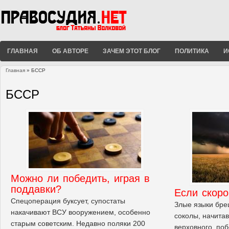
ГЛАВНАЯ
ОБ АВТОРЕ
ЗАЧЕМ ЭТОТ БЛОГ
ПОЛИТИКА
И
Главная
» БССР
Вы здесь
БССР
Можно ли победить, играя в
поддавки?
Если скоро
Спецоперация буксует, супостаты
Злые языки бреш
накачивают ВСУ вооружением, особенно
соколы, начита
старым советским. Недавно поляки 200
верховного, по