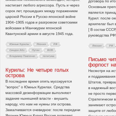
договора по ит
настигает любого агрессора. Пусть и через
Основным препя
сорок лет, прошедших между поражением
является прина
царской России в Русско-японской войне
Курил: после о
1904−1905 годов и разгромом советскими
архипелаг был 
войсками в Манчжурии японской
[ В состав СССР
Квантунской армии в августе 1945 года.
руководства РФ! -
,
,
,
Южные Курилы
Япония
РФ
,
Япония
РФ
,
,
,
Синдзо Абэ
Путин
ВОВ
,
Владимир Павленко
политика
Письмо чи
форпост на
Курилы: Не четыре голых
Несмотря на ис
острова
и поддакивания
В последнее время опять муссируется
Штатов, превра
"вопрос" о Южных Курилах. Средства
в надежный вос
массовой дезинформации выполняют
не просто перв
задание нынешней власти - внушить
Стратегически 
народу, что нам не нужны эти острова.
занимают остро
Замалчивается очевидное: после передачи
защите от любо
Японии Южных Курил Россия потеряет