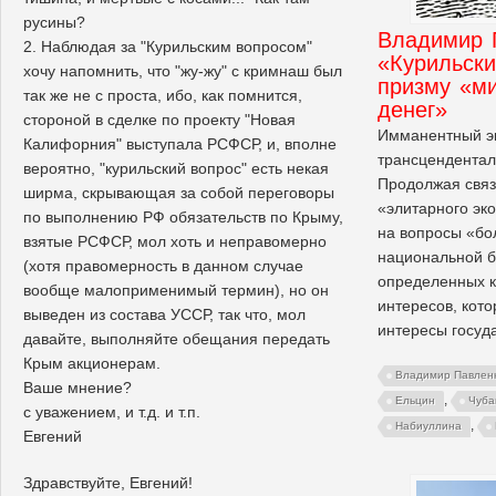
русины?
Владимир 
2. Наблюдая за "Курильским вопросом"
«Курильск
хочу напомнить, что "жу-жу" с кримнаш был
призму «ми
так же не с проста, ибо, как помнится,
денег»
стороной в сделке по проекту "Новая
Имманентный э
Калифорния" выступала РСФСР, и, вполне
трансцендентал
вероятно, "курильский вопрос" есть некая
Продолжая связ
ширма, скрывающая за собой переговоры
«элитарного эко
по выполнению РФ обязательств по Крыму,
на вопросы «бо
взятые РСФСР, мол хоть и неправомерно
национальной б
(хотя правомерность в данном случае
определенных к
вообще малоприменимый термин), но он
интересов, кот
выведен из состава УССР, так что, мол
интересы госуд
давайте, выполняйте обещания передать
Крым акционерам.
Владимир Павлен
Ваше мнение?
,
Ельцин
Чуба
с уважением, и т.д. и т.п.
,
Набиуллина
Евгений
Здравствуйте, Евгений!