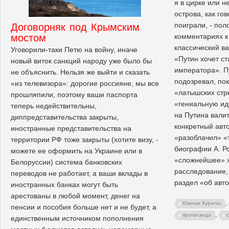
я в цирке или н
острова, как гов
поиграли, - пол
Договорняк под Крымским
мостом
комментариях к
классический в
Уговорили-таки Петю на войну, иначе
«Путин хочет с
новый виток санкций народу уже было бы
императора». П
не объяснить. Нельзя же выйти и сказать
подозревал, по
«из телевизора»: дорогие россияне, мы все
«латышских стр
прошляпили, поэтому ваши паспорта
«гениальную иде
теперь недействительны,
на Путина валит
диппредставительства закрыты,
конкретный авто
иностранные представительства на
«разоблачил» «
территории РФ тоже закрыты (хотите визу, -
биографии А. Р
можете ее оформить на Украине или в
«сложнейшее» 
Белоруссии) система банковских
расследование, 
переводов не работает, а ваши вклады в
раздел «об авто
иностранных банках могут быть
арестованы в любой момент, денег на
,
Южные Курилы
пенсии и пособия больше нет и не будет, а
,
пропаганда
единственным источником пополнения