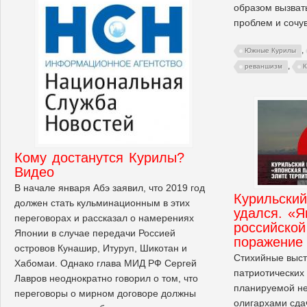
образом вызват
проблем и сочув
,
Южные Курилы
,
реваншизм
Кому достанутся Курилы?
Видео
В начале января Абэ заявил, что 2019 год
Курильский
должен стать кульминационным в этих
удался. «Я
переговорах и рассказал о намерениях
российской
Японии в случае передачи Россией
поражение
островов Кунашир, Итуруп, Шикотан и
Стихийные выст
Хабомаи. Однако глава МИД РФ Сергей
патриотических
Лавров неоднократно говорил о том, что
планируемой н
переговоры о мирном договоре должны
олигархами сда