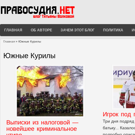
ГЛАВНАЯ
ОБ АВТОРЕ
ЗАЧЕМ ЭТОТ БЛОГ
ПОЛИТИКА
И
Главная
» Южные Курилы
Вы здесь
Южные Курилы
Игрок под
Три дня подряд 
Выписки из налоговой —
новейшее криминальное
батьку... Казал
чтиво
подробно описа