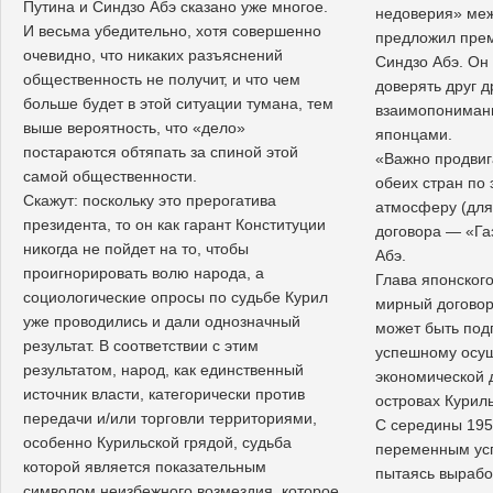
Путина и Синдзо Абэ сказано уже многое.
недоверия» меж
И весьма убедительно, хотя совершенно
предложил пре
очевидно, что никаких разъяснений
Синдзо Абэ. Он
общественность не получит, и что чем
доверять друг д
больше будет в этой ситуации тумана, тем
взаимопониман
выше вероятность, что «дело»
японцами.
постараются обтяпать за спиной этой
«Важно продвиг
самой общественности.
обеих стран по 
Скажут: поскольку это прерогатива
атмосферу (для
президента, то он как гарант Конституции
договора — «Га
никогда не пойдет на то, чтобы
Абэ.
проигнорировать волю народа, а
Глава японского
социологические опросы по судьбе Курил
мирный договор
уже проводились и дали однозначный
может быть под
результат. В соответствии с этим
успешному осу
результатом, народ, как единственный
экономической 
источник власти, категорически против
островах Куриль
передачи и/или торговли территориями,
С середины 1950
особенно Курильской грядой, судьба
переменным усп
которой является показательным
пытаясь вырабо
символом неизбежного возмездия, которое