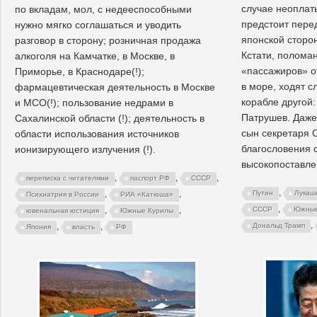
случае неоплат
по вкладам, мол, с недееспособными
предстоит перед
нужно мягко соглашаться и уводить
японской сторо
разговор в сторону; розничная продажа
Кстати, полома
алкоголя на Камчатке, в Москве, в
«пассажиров» о
Приморье, в Краснодаре(!);
в море, ходят с
фармацевтическая деятельность в Москве
корабле другой:
и МСО(!); пользование недрами в
Патрушев. Даже
Сахалинской области (!); деятельность в
сын секретаря 
области использования источников
благословения 
ионизирующего излучения (!).
высокопоставлен
,
,
,
переписка с читателями
паспорт РФ
СССР
,
Путин
Лукаш
,
,
Психиатрия в России
РИА «Катюша»
,
СССР
Южные
,
,
ювенальная юстиция
Южные Курилы
,
Дональд Трамп
,
,
Япония
власть
РФ