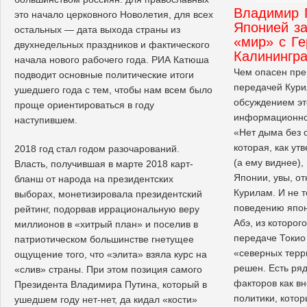
Владимир 
это начало церковного Новолетия, для всех
Японией за
остальных — дата выхода страны из
«мир» с Ге
двухнедельных праздников и фактического
Калинингр
начала нового рабочего года. РИА Катюша
Чем опасен пре
подводит основные политические итоги
передачей Кури
ушедшего года с тем, чтобы нам всем было
обсуждением эт
проще ориентироваться в году
информационно
наступившем.
«Нет дыма без 
которая, как у
2018 год стал годом разочарований.
(а ему виднее),
Власть, получившая в марте 2018 карт-
Японии, увы, от
бланш от народа на президентских
Курилам. И не 
выборах, монетизировала президентский
поведению япон
рейтинг, подорвав иррациональную веру
Абэ, из которого
миллионов в «хитрый план» и поселив в
передаче Токио
патриотическом большинстве гнетущее
«северных терр
ощущение того, что «элита» взяла курс на
решен. Есть ря
«слив» страны. При этом позиция самого
факторов как вн
Президента Владимира Путина, который в
политики, котор
ушедшем году нет-нет, да кидал «кости»