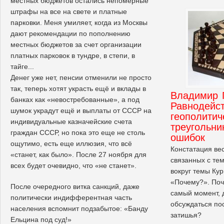
местных бюджетов остались непомерные
штрафы на все на свете и платные
парковки. Меня умиляет, когда из Москвы
дают рекомендации по пополнению
местных бюджетов за счет организации
платных парковок в тундре, в степи, в
тайге...
Денег уже нет, пенсии отменили не просто
так, теперь хотят украсть ещё и вклады в
Владимир 
банках как «невостребованные», а под
Равнодейс
шумок украдут ещё и выплаты от СССР на
геополитич
индивидуальные казначейские счета
треугольни
граждан СССР, но пока это еще не столь
ошибок
ощутимо, есть еще иллюзия, что всё
Констатация ве
«станет, как было». После 27 ноября для
связанных с те
всех будет очевидно, что «не станет».
вокруг темы Кур
«Почему?». Поч
После очередного витка санкций, даже
самый момент, 
политически индифферентная часть
обсуждаться по
населения вспомнит подзабытое: «Банду
затишья?
Ельцина под суд!»