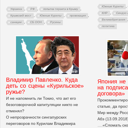
,
Южные Курилы
,
,
,
Украина
РФ
попытка теракта в Крыму
,
КНР
Синдзо 
,
,
,
Крымский мост
Южные Курилы
провокация
Великобритания
,
,
санкции
СБ ООН
Русины
политика
Владимир Павленко. Куда
Япония не
деть со сцены «Курильское»
на подписа
ружье?
договора»
И не напомнить ли Токио, что акт его
Прокомментиро
безоговорочной капитуляции никто не
статью, да прос
отменял?
Мир между Росс
О непрозрачности сингапурских
Абэ (13.09.2018
переговоров по Курилам Владимира
….«Сломать ско