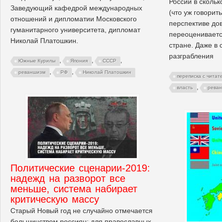
России в сколь
Заведующий кафедрой международных
(что уж говорит
отношений и дипломатии Московского
перспективе до
гуманитарного университета, дипломат
переоцениваетс
Николай Платошкин.
стране. Даже в
разграбления
,
,
,
Южные Курилы
Япония
СССР
,
,
реваншизм
РФ
Николай Платошкин
переписка с читат
,
власть
рева
Политические сценарии-2019:
надежд на разворот все
меньше, система набирает
критическую массу
Старый Новый год не случайно отмечается
большинством россиян: для православных