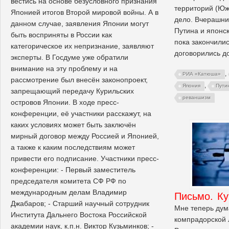
вестись на основе безусловного признания
территорий (Юж
Японией итогов Второй мировой войны. А в
дело. Вчерашни
данном случае, заявления Японии могут
Путина и японс
быть восприняты в России как
пока закончили
категорическое их непризнание, заявляют
договорились д
эксперты. В Госдуме уже обратили
внимание на эту проблему и на
,
РИА «Катюша»
рассмотрение был внесён законопроект,
,
Япония
Пути
запрещающий передачу Курильских
реваншизм
островов Японии. В ходе пресс-
конференции, её участники расскажут, на
каких условиях может быть заключён
мирный договор между Россией и Японией,
а также к каким последствиям может
привести его подписание. Участники пресс-
конференции: - Первый заместитель
председателя комитета СФ РФ по
международным делам Владимир
Письмо. Ку
Джабаров; - Старший научный сотрудник
Мне теперь дум
Института Дальнего Востока Российской
компрадорской 
академии наук, к.п.н. Виктор Кузьминков; -