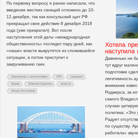
По первому вопросу я ранее написала, что
введение жестких санкций отложено до 10-
12 декабря, так как консульский щит РФ
прекращал свое действие 8 декабря 2018
года (уже прекратил). Вот после
наступления этой даты «международная
Хотела пре
общественность» поглядит пару дней, как
наступила 
«наши» власти выкрутятся из сложившейся
ситуации, а потом приступит к
Давненько не б
закручиванию гаек.
тут вдруг мален
подготовке сдел
,
,
,
переписка с читателями
РФ
санкции
легитимность а
,
,
,
Крым
Южные Курилы
власть
внимание извес
Игорь Костюков
Роджерса, за к
самого Владисл
случаю цитирую
политика: «Это 
Радует отсутст
по существу. Ар
работала» звуч