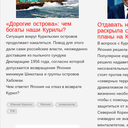
«Дорогие острова»: чем
Отдавать н
богаты наши Курилы?
раскрыла 
планы на 
Ситуация вокруг Курильских островов
продолжает накаляться. Повод для этого
В вопросе с Ку
дали сами российские власти, неожиданно
Япония решила 
доставшие из пыльного сундука
Популярное изд
Декларацию 1956 года, согласно которой
решило надавит
допускается возвращение Японии
несознательных
минимум Шикотана и группы островов
стоят против п
Хабомаи.
«северных терр
Чем ответит Япония на отказ в возврате
драматизмом по
Курил?
жизненно необх
чтобы с помощь
,
,
,
Южные Курилы
Япония
реваншизм
защититься от а
РФ
Северной Кореи
очевидно не зн
менталитетом, 