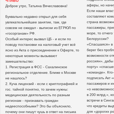
аферы, но начн
Доброе утро, Татьяна Вячеславовна!
Если наши власт
составляют ком
Буквально недавно открыл для себя
страна возможн
увлекательнейшее занятие, там, где
пассажиры, при
совсем не ожидал - выписки из ЕГРЮЛ по
море, то отчего 
«госорганам» РФ.
Белоруссии?
Особый интерес вызвал ЦБ - и если по
«Спасшаяся» в 
поводу постановки на налоговый учет всё
берег без проб
ясно из Акта о присоединении к Оферте, то
возможности от
некоторые моменты вызывают
россиян», дабы
замешательство:
порту» «спасше
1. Регистрация в ФСС - Сахалинское
«команде». Кто
региональное отделение. Ближе к Москве
подписать Акт «
не нашлось?
пассажиров и и
2. Куча лицензий - если с криптографией и
«о невозможност
гос. тайной понятно, то зачем нужны:
в 200 млрд.», 
медицинская деятельность по разным
встречи в Синга
регионам - признавать граждан
что кредиты выд
недееспособными? Это бы объяснило,
для «дорогих ро
почему они пишут чушь в ответ на письма