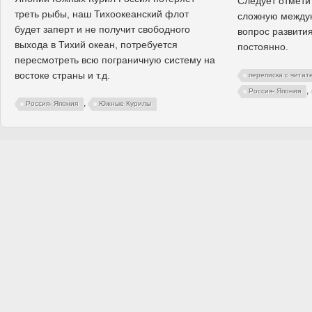
Следует отметит
треть рыбы, наш Тихоокеанский флот
сложную между
будет заперт и не получит свободного
вопрос развити
выхода в Тихий океан, потребуется
постоянно.
пересмотреть всю пограничную систему на
востоке страны и т.д.
переписка с читат
,
Россия- Япония
,
Россия- Япония
Южные Курилы