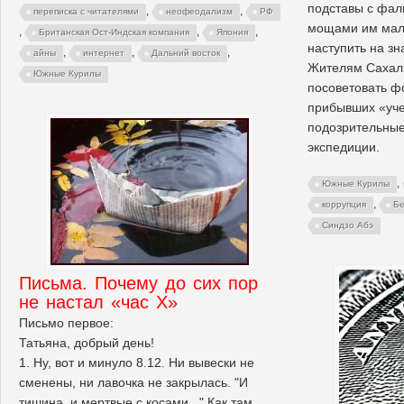
подставы с фа
,
,
переписка с читателями
неофеодализм
РФ
мощами им мало
,
,
,
Британская Ост-Индская компания
Япония
наступить на зн
,
,
,
айны
интернет
Дальний восток
Жителям Сахали
Южные Курилы
посоветовать ф
прибывших «уче
подозрительные
экспедиции.
,
Южные Курилы
,
коррупция
Бе
Синдзо Абэ
Письма. Почему до сих пор
не настал «час Х»
Письмо первое:
Татьяна, добрый день!
1. Ну, вот и минуло 8.12. Ни вывески не
сменены, ни лавочка не закрылась. "И
тишина, и мертвые с косами..." Как там