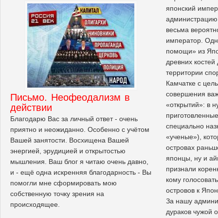
японский импер
администрацию 
весьма вероятн
император. Одн
помощи» из Яп
древних костей
территории спо
Камчатке с цел
совершения важ
Письмо. Неофеодализм в
«открытий»: в 
действии
приготовленные
Благодарю Вас за личный ответ - очень
специально наз
приятно и неожиданно. Особенно с учётом
«ученые»), кото
Вашей занятости. Восхищена Вашей
островах раньш
энергией, эрудицией и открытостью
японцы, ну и ай
мышления. Ваш блог я читаю очень давно,
признали корен
и - ещё одна искренняя благодарность - Вы
кому голосоват
помогли мне сформировать мою
островов к Япони
собственную точку зрения на
За нашу админи
происходящее.
дураков чужой о