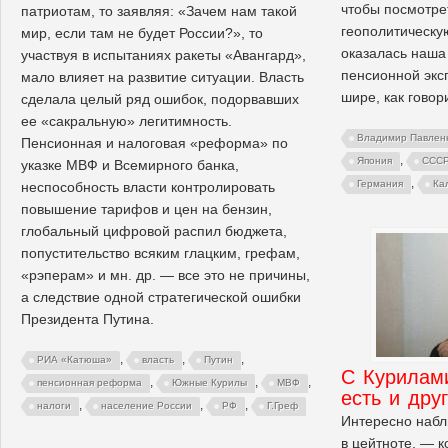
чтобы посмотре
патриотам, то заявляя: «Зачем нам такой
геополитическу
мир, если там не будет России?», то
оказалась наша
участвуя в испытаниях ракеты «Авангард»,
пенсионной экс
мало влияет на развитие ситуации. Власть
шире, как говор
сделала целый ряд ошибок, подорвавших
ее «сакральную» легитимность.
Владимир Павлен
Пенсионная и налоговая «реформа» по
,
Япония
ССС
указке МВФ и Всемирного банка,
,
Германия
Ка
неспособность власти контролировать
повышение тарифов и цен на бензин,
глобальный цифровой распил бюджета,
попустительство всяким глацким, грефам,
«рэперам» и мн. др. — все это не причины,
а следствие одной стратегической ошибки
Президента Путина.
,
,
,
РИА «Катюша»
власть
Путин
С Курилами
,
,
,
пенсионная реформа
Южные Курилы
МВФ
есть и дру
,
,
,
налоги
население России
РФ
Г.Греф
Интересно набл
в цейтноте, — к