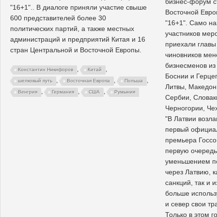
бизнес-форум с
"16+1".. В диалоге приняли участие свыше
Восточной Евро
600 представителей более 30
"16+1". Само н
политических партий, а также местных
участников меро
администраций и предприятий Китая и 16
приехали главы 
стран Центральной и Восточной Европы.
чиновников мен
бизнесменов из 
,
,
Константин Никифоров
Китай
Боснии и Герцег
,
,
,
шелковый путь
Восточная Европа
Польша
Литвы, Македон
,
,
,
Венгрия
Германия
США
Румыния
Сербии, Словак
Черногории, Че
"В Латвии возл
первый официал
премьера Госсов
первую очередь,
уменьшением по
через Латвию, к
санкций, так и и
больше использ
и север свои т
Только в этом г