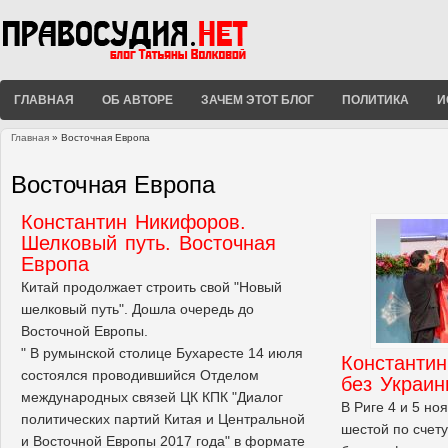
ГЛАВНАЯ
ОБ АВТОРЕ
ЗАЧЕМ ЭТОТ БЛОГ
ПОЛИТИКА
И
Главная
» Восточная Европа
Вы здесь
Восточная Европа
Константин Никифоров.
Шелковый путь. Восточная
Европа
Китай продолжает строить свой "Новый
шелковый путь". Дошла очередь до
Восточной Европы.
" В румынской столице Бухаресте 14 июля
Константин
состоялся проводившийся Отделом
без Украи
международных связей ЦК КПК "Диалог
В Риге 4 и 5 н
политических партий Китая и Центральной
шестой по счету
и Восточной Европы 2017 года" в формате