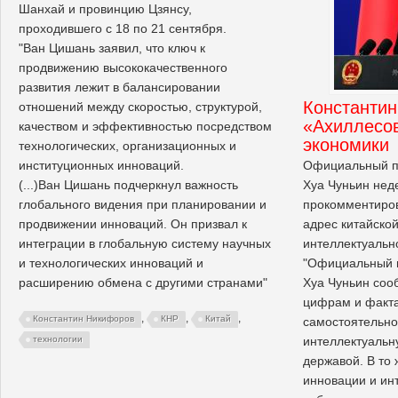
Шанхай и провинцию Цзянсу,
проходившего с 18 по 21 сентября.
"Ван Цишань заявил, что ключ к
продвижению высококачественного
развития лежит в балансировании
Константи
отношений между скоростью, структурой,
«Ахиллесов
качеством и эффективностью посредством
экономики
технологических, организационных и
институционных инноваций.
Официальный п
(...)Ван Цишань подчеркнул важность
Хуа Чуньин нед
глобального видения при планировании и
прокомментиро
продвижении инноваций. Он призвал к
адрес китайско
интеграции в глобальную систему научных
интеллектуальн
и технологических инноваций и
"Официальный 
расширению обмена с другими странами"
Хуа Чуньин сооб
цифрам и факта
,
,
,
Константин Никифоров
КНР
Китай
самостоятельн
интеллектуальн
технологии
державой. В то 
инновации и ин