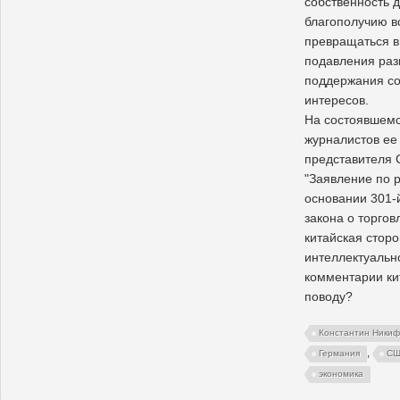
собственность 
благополучию вс
превращаться в
подавления разв
поддержания со
интересов.
На состоявшемс
журналистов ее
представителя 
"Заявление по 
основании 301-й
закона о торгов
китайская стор
интеллектуальн
комментарии ки
поводу?
Константин Ники
,
Германия
С
экономика