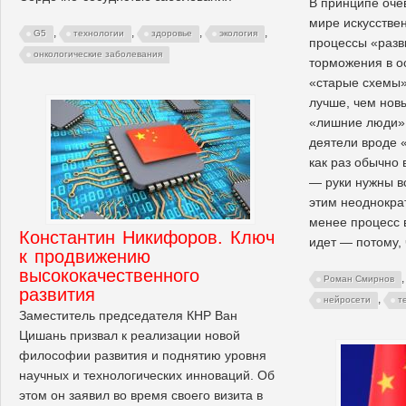
В принципе оче
мире искусстве
,
,
,
,
G5
технологии
здоровье
экология
процессы «разв
онкологические заболевания
торможения в о
«старые схемы»
лучше, чем нов
«лишние люди»,
деятели вроде «
как раз обычно 
— руки нужны вс
этим неоднокра
менее процесс 
Константин Никифоров. Ключ
идет — потому, 
к продвижению
высококачественного
Роман Смирнов
развития
,
нейросети
т
Заместитель председателя КНР Ван
Цишань призвал к реализации новой
философии развития и поднятию уровня
научных и технологических инноваций. Об
этом он заявил во время своего визита в