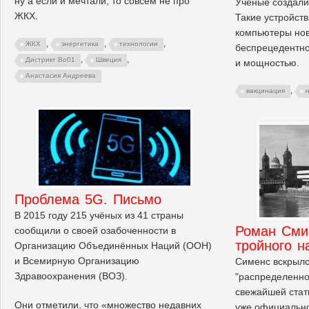
ну а если и мечтали, то совсем не про
Ученые создали
ЖКХ.
Такие устройств
компьютеры нов
,
,
,
ЖКХ
энергетика
технологии
беспрецедентн
,
,
Дистрикт Bo01
Швеция
и мощностью.
Анастасия Андреева
,
вакцинация
Проблема 5G. Письмо
В 2015 году 215 учёных из 41 страны
Роман Сми
сообщили о своей озабоченности в
тройного н
Организацию Объединённых Наций (ООН)
и Всемирную Организацию
Сименс вскрылс
Здравоохранения (ВОЗ).
"распределенной
свежайшей стат
Они отметили, что «множество недавних
уже официально