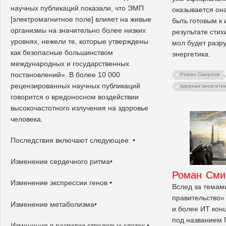
научных публикаций показали, что ЭМП
оказывается он
[электромагнитное поле] влияет на живые
быть готовым к
организмы на значительно более низких
результате стих
уровнях, нежели те, которые утверждены
мол будет разр
как безопасные большинством
энергетика.
международных и государственных
постановлений». В более 10 000
Роман Смирнов
рецензированных научных публикаций
ядерная энергети
говорится о вредоносном воздействии
высокочастотного излучения на здоровье
человека.
Последствия включают следующее: •
Изменение сердечного ритма•
Роман Сми
Изменение экспрессии генов •
Вслед за темам
правительство»
Изменение метаболизма•
и более ИТ кон
под названием 
Изменения в развитии стволовых клеток •