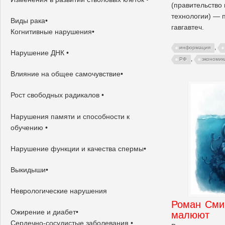
(правительство н
технологии) — 
Виды рака•
гавгавтеч.
Когнитивные нарушения•
,
информация
Нарушение ДНК •
,
РФ
экономик
Влияние на общее самочувствие•
Рост свободных радикалов •
Нарушения памяти и способности к
обучению •
Нарушение функции и качества спермы•
Выкидыши•
Неврологические нарушения
Роман Смир
Ожирение и диабет•
малюют
Сердечно-сосудистые заболевания •