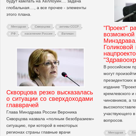
будут камлать на Хеллоуин.... задача
глобальная...., а все прочее - элементы
этого плана.
,
,
,
"Проект" р
Минздрав
Скворцова
активы СССР
возможной 
,
,
РФ
население России
Ватикан
Минздрава
Голиковой 
нацпроект
"Здравоохр
В российском пр
могут произойт
президентских 
издание "Проект
Скворцова резко высказалась
кремлевского и
о ситуации со сверхдоходами
чиновников, а т
главврачей
высокопоставле
Глава Минздрава России Вероника
участвующего в
Скворцова назвала «полным безобразием»
вопросов.
ситуацию, при которой в некоторых
регионах страны главные врачи
,
Минздрав
Го