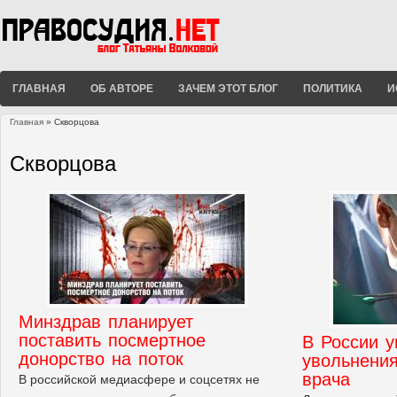
ГЛАВНАЯ
ОБ АВТОРЕ
ЗАЧЕМ ЭТОТ БЛОГ
ПОЛИТИКА
И
Главная
» Скворцова
Вы здесь
Скворцова
Минздрав планирует
поставить посмертное
В России у
донорство на поток
увольнения
врача
В российской медиасфере и соцсетях не