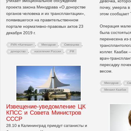
утихает эмоциональное обсуждение
Девочка, котор
проекта закона Минздрава «О донорстве
почку, умерла в
органов человека и их трансплантации»,
этом сообщает 
появившегося на правительственном
Операция мален
портале нормативно-правовых актов 23
была состояться
декабря 2019 г.
перенесена из-
,
,
,
РИА «Катюша»
Минздрав
Скворцова
трансплантолог
,
,
коллег. Каабак
донорство
население России
РФ
врач-трансплан
пересадку поче
весом.
,
Минздрав
Ск
Михаил Каабак
Извещение-уведомление ЦК
КПСС и Совета Министров
СССР
28.10 в Калининград приедут сатанисты и