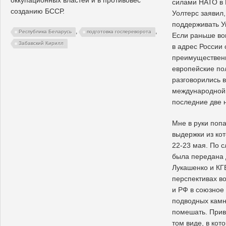
силами НАТО в 
созданию БССР.
Уолтерс заявил,
поддерживать У
,
,
Республика Беларусь
подготовка госпереворота
Если раньше во
Забавский Кирилл
в адрес России
преимуществен
европейские пол
разговорились 
международной 
последние две 
Мне в руки поп
выдержки из кот
22-23 мая. По с
была передана
Лукашенко и КГ
перспективах в
и РФ в союзное 
подводных камн
помешать. Прив
том виде, в кот