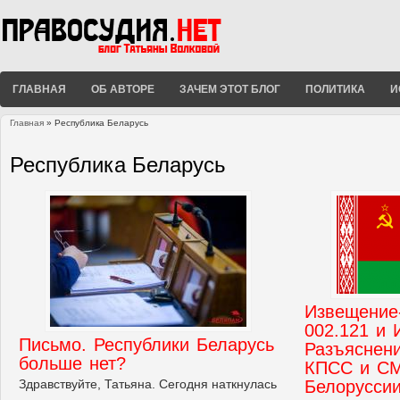
ГЛАВНАЯ
ОБ АВТОРЕ
ЗАЧЕМ ЭТОТ БЛОГ
ПОЛИТИКА
И
Главная
» Республика Беларусь
Вы здесь
Республика Беларусь
Извещение
002.121 и 
Письмо. Республики Беларусь
Разъяснен
больше нет?
КПСС и СМ
Здравствуйте, Татьяна. Сегодня наткнулась
Белорусси