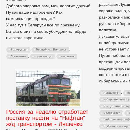
рассказал Лука
Доброго здоровья вам, мои дорогие друзья!
хорошо видно, ч
Ну как ваше настроение? Как
разногласий ме
самоизоляция проходит?
русская либера
У нас тут в Беларуси всё по прежнему.
политика.
Батька стоит на своих убеждениях твёрдо -
Лукашенко выс
никакого карантина.
нелиберальную 
не устраивает л
,
,
Белоруссия
Республика Беларусь
Путин либерало
,
,
Лукашенко
коронавирус
эпидемия
прекращали поп
модернизироват
соответствии с
либеральными 
,
Лукашенко
п
избирательные пр
Республика Белар
Россия за неделю отработает
,
Белоруссия
поставку нефти на "Нафтан"
либеральные реф
ж/д транспортом - Ляшенко
Глубинное госуда