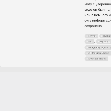
могу с уверенно
виде он был на
или в немного 
суть информаци
сохранена.
,
Путин
Лукаш
,
РФ
Украина
международное п
JP Morgan Chase
Морское право