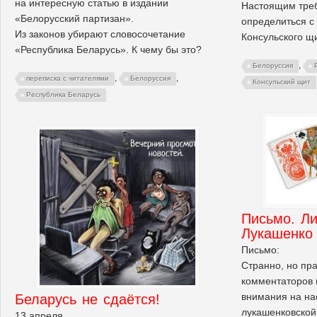
на интересную статью в издании
Настоящим тре
«Белорусский партизан».
определиться 
Из законов убирают словосочетание
Консульского щи
«Республика Беларусь». К чему бы это?
,
Белоруссия
,
,
переписка с читателями
Белоруссия
Консульский щит
Республика Беларусь
Письмо. Л
Лукашенко
Письмо:
Странно, но пра
комментаторов 
внимания на н
Беларусь не сдаётся!
лукашенковской 
13 апреля