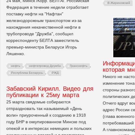
24 мая, Минск /Корр. БЕЛТА/. Российская
В.Жириновский
Федерация в течение недели отработает
поставку нефти на "Нафтан"
железнодорожным транспортом из-за
нахождения некачественной нефти в
трубопроводе "Дружба", сообщил
корреспонденту БЕЛТА заместитель
премьер-министра Беларуси Игорь
Ляшенко.
Информаци
,
,
,
нефть
нефтепровод Дружба
Транснефть
которая мн
,
Республика Беларусь
РЖД
Никого не наст
изменение тона
Забавский Кирилл. Видео для
стороны разног
публикации к 25му марта
политических д
25 марта свядомые собираются
Отчего вдруг во
отпраздновать так называемый «День
адрес России с
воли» приуроченный к созданию в 1918
(глава военного
году БНР в оккупированном Минске под
потребовавший 
опекой и в интересах немецких и польских
А главнокоман
оккупационных властей и в противовес