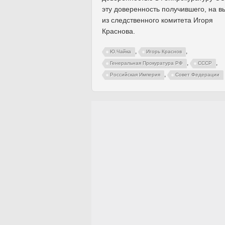
эту доверенность получившего, на в
из следственного комитета Игоря
Краснова.
,
,
Ю.Чайка
Игорь Краснов
,
,
Генеральная Прокуратура РФ
СССР
,
Российская Империя
Совет Федерации