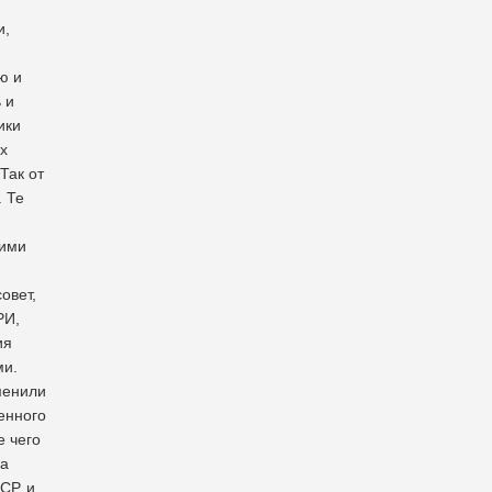
и,
ю и
 и
ики
х
Так от
. Те
кими
овет,
РИ,
ия
ми.
менили
енного
е чего
за
СР, и