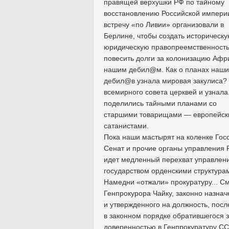
правящей верхушки РФ по тайному
восстановлению Российской импери
встречу «по Ливии» организовали в
Берлине, чтобы создать историческу
юридическую правопреемственность
повесить долги за колонизацию Афр
нашим дебил@м. Как о планах наши
дебил@в узнала мировая закулиса? 
всемирного совета церквей и узнала
поделились тайными планами со
старшими товарищами — европейс
сатанистами.
Пока наши мастырят на коленке Госс
Сенат и прочие органы управления 
идет медленный перехват управлен
государством орденскими структура
Намедни «отжали» прокуратуру... С
Генпрокурора Чайку, законно назнач
и утвержденного на должность, посл
в законном порядке обратившегося 
доверенностью в Генпрокуратуру СС