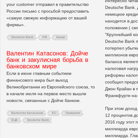
Интересно чита
your customer отправил в правительство
Deutsche Bank.
России письмо с просьбой предоставить
немецкое креди
«самую свежую информацию от вашей
находится в до
фирмы».
положении ( смо
"Крупнейший ко
,
,
Deutsche Bank
РФ
банки
Deutsche Bank п
потерпел убытк
Валентин Катасонов: Дойче
миллионов евро
банк и закулисная борьба в
баланса являет
банковском мире
налоговая нагру
Если в июне главным событием
реформы налог
финансового мира был выход
сообщил предсе
Великобритании из Европейского союза, то
Джон Крайан в п
в начале июля на первое место вышли
Франкфурте-на
новости, связанные с Дойче банком.
При этом доход
,
,
,
Валентин Катасонов
ЕС
Германия
12 процентов до
,
ЕЦБ
Deutsche Bank
2016 году этот 
миллиарда евро,
миллиарда. Гла