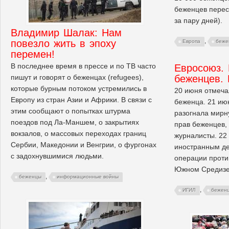
беженцев перес
за пару дней).
Владимир Шалак: Нам
,
повезло жить в эпоху
Европа
беже
перемен!
В последнее время в прессе и по ТВ часто
Евросоюз.
пишут и говорят о беженцах (refugees),
беженцев. 
которые бурным потоком устремились в
20 июня отмеч
Европу из стран Азии и Африки. В связи с
беженца. 21 ию
этим сообщают о попытках штурма
разогнала мирн
поездов под Ла-Маншем, о закрытиях
прав беженцев,
вокзалов, о массовых переходах границ
журналисты. 22
Сербии, Македонии и Венгрии, о фургонах
иностранным д
с задохнувшимися людьми.
операции проти
Южном Средизе
,
беженцы
информационные войны
,
ИГИЛ
бежен