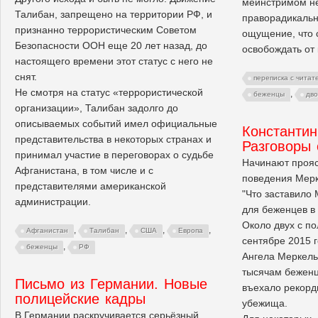
мейнстримом не
Талибан, запрещено на территории РФ, и
праворадикальн
признанно террористическим Советом
ощущение, что 
Безопасности ООН еще 20 лет назад, до
освобождать от
настоящего времени этот статус с него не
снят.
переписка с читат
Не смотря на статус «террористической
,
беженцы
дв
организации», Талибан задолго до
описываемых событий имел официальные
Константи
представительства в некоторых странах и
Разговоры 
принимал участие в переговорах о судьбе
Начинают прояс
Афганистана, в том числе и с
поведения Мерк
представителями американской
"Что заставило
администрации.
для беженцев в
Около двух с по
,
,
,
,
Афганистан
Талибан
США
Европа
сентябре 2015 
,
беженцы
РФ
Ангела Меркель
тысячам беженце
Письмо из Германии. Новые
въехало рекорд
полицейские кадры
убежища.
В Германии раскручивается серьёзный