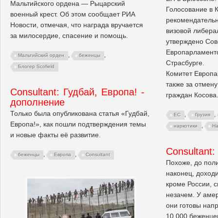
Мальтийского ордена — Рыцарский
Голосование в 
военный крест. Об этом сообщает РИА
рекомендательн
Новости, отмечая, что награда вручается
визовой либера
за милосердие, спасение и помощь.
утверждено Сов
Европарламенто
,
,
Мальтийский орден
беженцы
Страсбурге.
Блогер Scofield
Комитет Европа
также за отмен
Consultant: Гудбай, Европа! -
граждан Косова
дополнение
Только была опубликована статья «Гудбай,
,
,
ЕС
Грузия
Европа!», как пошли подтверждения темы
,
наркотики
На
и новые факты её развитие.
Consultant:
,
,
беженцы
Европа
Consultant
Похоже, до пол
наконец, доходи
кроме России, с
незачем. У аме
они готовы напр
10 000 беженце