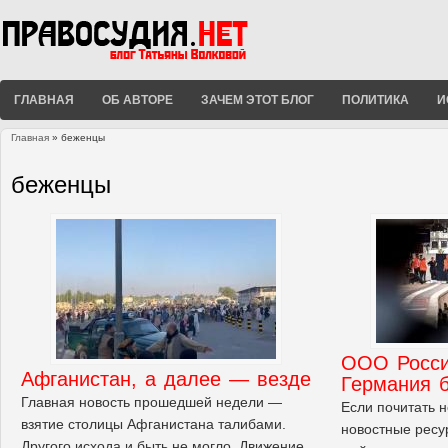
ГЛАВНАЯ
ОБ АВТОРЕ
ЗАЧЕМ ЭТОТ БЛОГ
ПОЛИТИКА
И
Главная
» беженцы
Вы здесь
беженцы
OOO Росс
Афганистан, а далее — везде
Германия 
Главная новость прошедшей недели —
Если почитать 
взятие столицы Афганистана талибами.
новостные ресу
Другого исхода и быть не могло. Движение