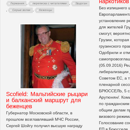
наркотиков
,
,
Германия
переписка с читателями
Эрдоган
Без излишнего 
,
,
Серые волки
беженцы
Европарламента
установление р
для жителей Гру
смогут, вероятн
Грузии, которая
грузинского пра
Одобрили и отм
самопровозглаш
(05.09.2016) Ре
либерализации 
Советом ЕС, а 
пленарной сесс
БРЮССЕЛЬ, 5 се
Scofield: Мальтийские рыцари
Арутюнян/. Ком
и балканский маршрут для
по гражданским
беженцев
общим делам пр
Губернатор Московской области, в
визового режим
прошлом возглавлявший МЧС России,
Голосование со
Сергей Шойгу получил высшую награду
ЕП в Брюсселе.