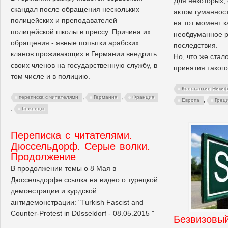
Для некоторых, 
скандал после обращения нескольких
актом гуманност
полицейских и преподавателей
на тот момент 
полицейской школы в прессу. Причина их
необдуманное 
обращения - явные попытки арабских
последствия.
кланов проживающих в Германии внедрить
Но, что же стал
своих членов на государственную службу, в
принятия таког
том числе и в полицию.
Константин Ники
,
,
переписка с читателями
Германия
Франция
,
Европа
Грец
,
беженцы
Переписка с читателями.
Дюссельдорф. Серые волки.
Продолжение
В продолжении темы о 8 Мая в
Дюссельдорфе ссылка на видео о турецкой
демонстрации и курдской
антидемонстрации: "Turkish Fascist and
Counter-Protest in Düsseldorf - 08.05.2015 "
Безвизовый