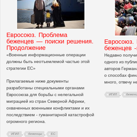
Евросоюз. Проблема
беженцев — поиски решения.
Евросоюз.
Продолжение
беженцев 
«Военные информационные операции
Недавно получи
должны быть неотъемлемой частью этой
одного из публ
стратегии ЕС»
авторов Герман
о способах фин
Прилагаемые ниже документы
много, отвечу не
разработаны специальными органами
Евросоюза для борьбы с нелегальной
,
ИГИЛ
бежен
миграцией из стран Северной Африки,
охваченных военными конфликтами и их
последствием - гуманитарной катастрофой
огромного региона.
,
,
ИГИЛ
беженцы
ЕС