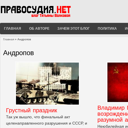
ГЛАВНАЯ
ОБ АВТОРЕ
ЗАЧЕМ ЭТОТ БЛОГ
ПОЛИТИКА
И
Главная
» Андропов
Вы здесь
Андропов
Владимир 
Грустный праздник
возрожден
Так уж вышло, что финальный акт
разумной 
целенаправленного разрушения и СССР, и
Неюбилейная ис