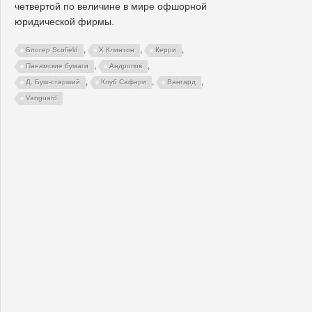
четвертой по величине в мире офшорной
юридической фирмы.
,
,
,
Блогер Scofield
Х Клинтон
Керри
,
,
Панамские бумаги
Андропов
,
,
,
Д. Буш-старший
Клуб Сафари
Вангард
Vanguard