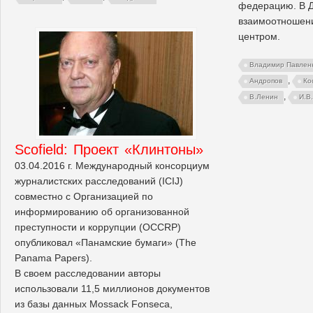
федерацию. В Д
взаимоотношени
центром.
Владимир Павлен
,
Андропов
Ко
,
В.Ленин
И.В
Scofield: Проект «Клинтоны»
03.04.2016 г. Международный консорциум
журналистских расследований (ICIJ)
совместно с Организацией по
информированию об организованной
преступности и коррупции (OCCRP)
опубликовал «Панамские бумаги» (The
Panama Papers).
В своем расследовании авторы
использовали 11,5 миллионов документов
из базы данных Mossack Fonseca,