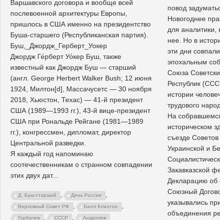
Варшавского договора и вообще всей
повод задумать
послевоенной архитектуры Европы,
Новогоднее пра
пришлось в США именно на президентство
для аналитики, 
Буша-старшего (Республиканская партия).
нее. Но в исто
Буш,_Джордж_Герберт_Уокер
эти дни совпал
Джордж Ге́рберт Уо́кер Буш, также
эпохальным со
известный как Джордж Буш — старший
Союза Советски
(англ. George Herbert Walker Bush; 12 июня
Республик (СССР
1924, Милтон[d], Массачусетс — 30 ноября
истории челове
2018, Хьюстон, Техас) — 41-й президент
трудового народ
США (1989—1993 гг.), 43-й вице-президент
На собравшемся
США при Рональде Рейгане (1981—1989
историческом з
гг.), конгрессмен, дипломат, директор
съезде Советов
Центральной разведки.
Украинской и Б
Я каждый год напоминаю
Социалистическ
соотечественникам о странном совпадении
Закавказской ф
этих двух дат...
Декларацию об
Союзный Догово
,
,
Д. Буш-старший
День России
указывались пр
,
,
Верховный Совет РФ
Билл Клинтон
объединения ре
,
,
Горбачев
СССР
Андропов