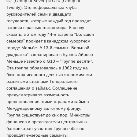
G7 (Group of Seven) и G20 (Group of
Twenty). Это неформальные клубы
руководителей семи и двадцати
государств, которые каждый год проводят
встречи в разных точках мира. К слову
сказать, в этом году 44-я встреча "Большой
семерки" пройдет в канадском курортном
городе Мальбе. А 13-й саммит "Большой
двадцатки" запланирован в Буэнос-Айресе.
Меньше известно о G10 – "Группе десяти".
Эта группа образовалась в 1962 году на
базе подписанного десятью экономически
развитыми странами Генерального
соглашения о займах. Соглашение
предусматривало возможность
предоставления этими странами займов
Международному валютному фонду.
Группа существует до сих пор. Министры
финансов и председатели центральных
банков стран-участниц Группы обычно
проводят ежегодные саммиты