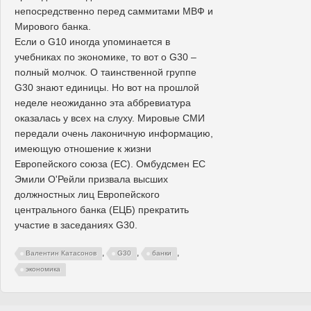
непосредственно перед саммитами МВФ и
Мирового банка.
Если о G10 иногда упоминается в
учебниках по экономике, то вот о G30 –
полный молчок. О таинственной группе
G30 знают единицы. Но вот на прошлой
неделе неожиданно эта аббревиатура
оказалась у всех на слуху. Мировые СМИ
передали очень лаконичную информацию,
имеющую отношение к жизни
Европейского союза (ЕС). Омбудсмен ЕС
Эмили О'Рейли призвала высших
должностных лиц Европейского
центрального банка (ЕЦБ) прекратить
участие в заседаниях G30.
,
,
,
Валентин Катасонов
G30
банки
экономика