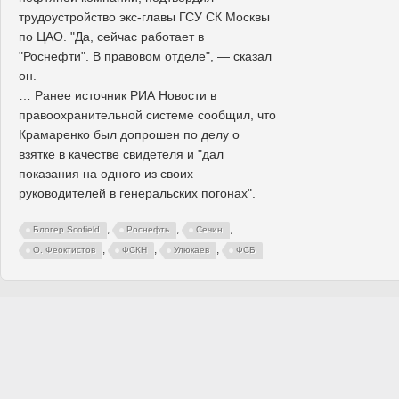
трудоустройство экс-главы ГСУ СК Москвы
по ЦАО. "Да, сейчас работает в
"Роснефти". В правовом отделе", — сказал
он.
… Ранее источник РИА Новости в
правоохранительной системе сообщил, что
Крамаренко был допрошен по делу о
взятке в качестве свидетеля и "дал
показания на одного из своих
руководителей в генеральских погонах".
,
,
,
Блогер Scofield
Роснефть
Сечин
,
,
,
О. Феоктистов
ФСКН
Улюкаев
ФСБ