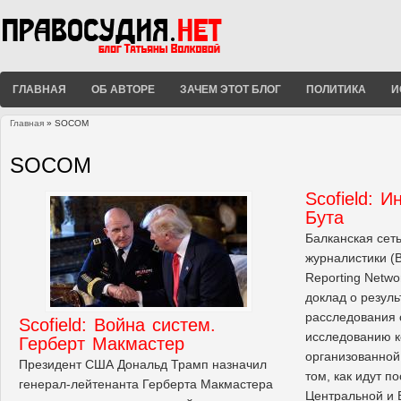
ГЛАВНАЯ
ОБ АВТОРЕ
ЗАЧЕМ ЭТОТ БЛОГ
ПОЛИТИКА
И
Главная
» SOCOM
Вы здесь
SOCOM
Scofield: 
Бута
Балканская сет
журналистики (Ba
Reporting Netwo
доклад о резуль
расследования 
Scofield: Война систем.
исследованию к
Герберт Макмастер
организованной
Президент США Дональд Трамп назначил
том, как идут п
генерал-лейтенанта Герберта Макмастера
Центральной и 