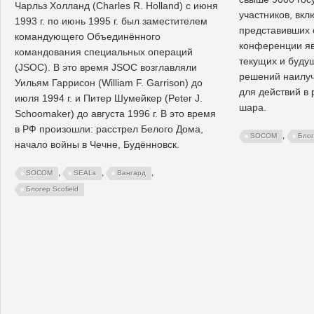
Чарльз Холланд (Charles R. Holland) с июня
участников, вкл
1993 г. по июнь 1995 г. был заместителем
представивших 
командующего Объединённого
конференции я
командования специальных операций
текущих и будущ
(JSOC). В это время JSOC возглавляли
решений наилу
Уильям Гаррисон (William F. Garrison) до
для действий в 
июля 1994 г. и Питер Шумейкер (Peter J.
шара.
Schoomaker) до августа 1996 г. В это время
в РФ произошли: расстрел Белого Дома,
,
SOCOM
Блог
начало войны в Чечне, Будённовск.
,
,
,
SOCOM
SEALs
Вангард
Блогер Scofield