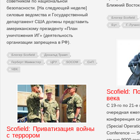
советником по национальной
Ближний Восток
безопасности. [На следующей неделе]
силовые ведомства и Государственный
,
Блогер Scofield
департамент США должны представить
,
Бут
Г. Лучан
американскому президенту «План
уничтожения ИГ» (деятельность
организации запрещена в РФ).
,
,
Блогер Scofield
Дональд Трамп
,
,
,
,
Герберт Макмастер
ЦРУ
SOCOM
СнП
ЧВК
Scofield: 
века
С 19-го по 21-е
очередная ежег
конференция с
(Special Operati
Scofield: Приватизация войны
Conference — S
с террором
свыше 9000 гос