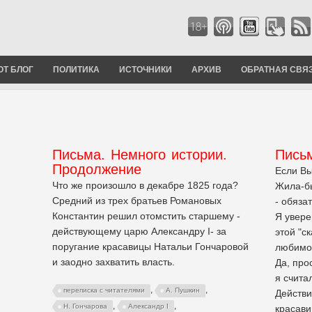
ОТ БЛОГ
ПОЛИТИКА
ИСТОЧНИКИ
АРХИВ
ОБРАТНАЯ СВЯ
Письма. Немного истории.
Письм
Продолжение
Если Вы
Что же произошло в декабре 1825 года?
Жила-бы
Средний из трех братьев Романовых
- обяза
Константин решил отомстить старшему -
Я уверен
действующему царю Александру I- за
этой "с
поругание красавицы Натальи Гончаровой
любимог
и заодно захватить власть.
Да, про
я счита
,
,
переписка с читателями
А. Пушкин
Действи
,
,
Н. Гончарова
Александр I
красави