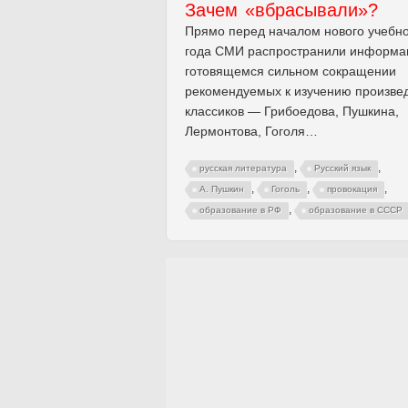
Зачем «вбрасывали»?
Прямо перед началом нового учебн
года СМИ распространили информа
готовящемся сильном сокращении
рекомендуемых к изучению произве
классиков — Грибоедова, Пушкина,
Лермонтова, Гоголя…
,
,
русская литература
Русский язык
,
,
,
А. Пушкин
Гоголь
провокация
,
образование в РФ
образование в СССР