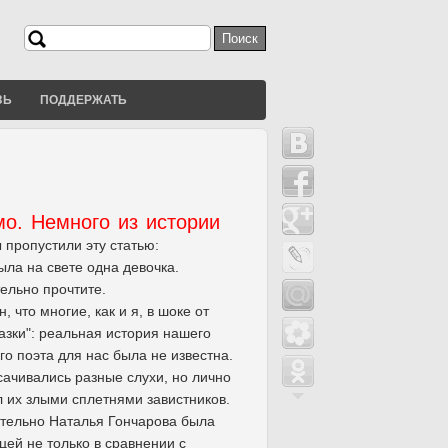
Поиск
Форма поиска
ЗЬ
ПОДДЕРЖАТЬ
о. Немного из истории
 пропустили эту статью:
ла на свете одна девочка.
тельно прочтите.
, что многие, как и я, в шоке от
казки": реальная история нашего
о поэта для нас была не известна.
сачивались разные слухи, но лично
л их злыми сплетнями завистников.
тельно Наталья Гончарова была
цей не только в сравнении с