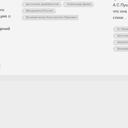
,
,
А.С.Пуш
восстание декабристов
Александр Дюма
ого
,
что она
Монархия в России
цию о
стихи...
Великий князь Константи́н Па́влович
дений
А. Пуш
восста
перепи
Великий