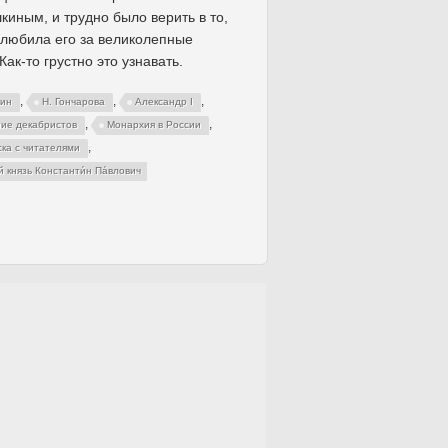
киным, и трудно было верить в то,
 любила его за великолепные
 Как-то грустно это узнавать.
,
,
,
кин
Н. Гончарова
Александр I
,
,
ние декабристов
Монархия в России
,
ска с читателями
 князь Константи́н Па́влович