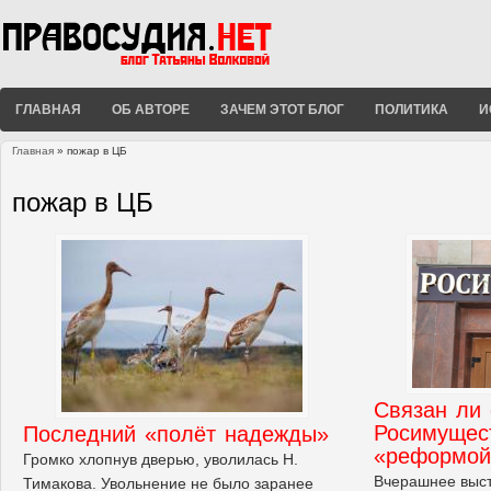
ГЛАВНАЯ
ОБ АВТОРЕ
ЗАЧЕМ ЭТОТ БЛОГ
ПОЛИТИКА
И
Главная
» пожар в ЦБ
Вы здесь
пожар в ЦБ
Связан ли 
Росимущес
Последний «полёт надежды»
«реформой
Громко хлопнув дверью, уволилась Н.
Вчерашнее выст
Тимакова. Увольнение не было заранее