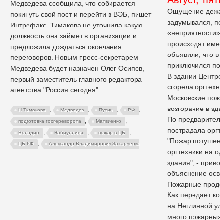
Медведева сообщила, что собирается
Ощущение дежав
покинуть свой пост и перейти в ВЭБ, пишет
задумывался, п
Интрефакс. Тимакова не уточнила какую
«неприятности»
должность она займет в организации и
происходят имен
предложила дождаться окончания
объявили, что 
переговоров. Новым пресс-секретарем
приключился по
Медведева будет назначен Олег Осипов,
В здании Центр
первый заместитель главного редактора
сгорела оргтехн
агентства "Россия сегодня".
Московские по
возгорание в з
,
,
,
,
Н.Тимакова
Медведев
Путин
РФ
По предварител
,
,
подготовка госпереворота
Матвиенко
пострадала орг
,
,
,
Володин
Набиуллина
пожар в ЦБ
"Пожар потушен
,
ЦБ РФ
Александр Владимирович Захарченко
оргтехники на о
здания", - прив
объяснение осв
Пожарные продо
Как передает к
на Неглинной у
много пожарных