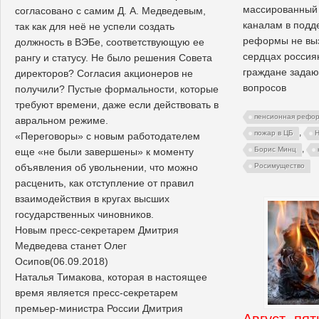
массированный 
согласовано с самим Д. А. Медведевым,
каналам в подд
так как для неё не успели создать
реформы не выз
должность в ВЭБе, соответствующую ее
сердцах россия
рангу и статусу. Не было решения Совета
граждане задаю
директоров? Согласия акционеров не
вопросов
получили? Пустые формальности, которые
требуют времени, даже если действовать в
пенсионная рефо
авральном режиме.
,
пожар в ЦБ
Н
«Переговоры» с новым работодателем
,
Борис Минц
еще «не были завершены» к моменту
объявления об увольнении, что можно
Росимущество
расценить, как отступление от правил
взаимодействия в кругах высших
государственных чиновников.
Новым пресс-секретарем Дмитрия
Медведева станет Олег
Осипов(06.09.2018)
Наталья Тимакова, которая в настоящее
время является пресс-секретарем
премьер-министра России Дмитрия
Август, пя