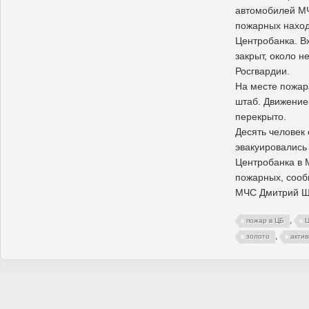
автомобилей МЧ
пожарных наход
Центробанка. В
закрыт, около н
Росгвардии.
На месте пожар
штаб. Движение
перекрыто.
Десять человек
эвакуировались
Центробанка в 
пожарных, сооб
МЧС Дмитрий Ш
,
пожар в ЦБ
,
золото
акти