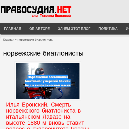
ГЛАВНАЯ
ОБ АВТОРЕ
ЗАЧЕМ ЭТОТ БЛОГ
ПОЛИТИКА
И
Главная
» норвежские биатлонисты
Вы здесь
норвежские биатлонисты
Илья Бронский. Смерть
норвежского биатлониста в
итальянском Лавазе на
высоте 1880 м вновь ставит
вопрос о суверенитете России