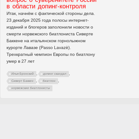
в области допинг-контроля
Итак, начнём с фактической стороны дела.
23 декабря 2025 года полосы интернет-
изданий и блогеров заполонили новости о
смерти норвежского биатлониста Сиверте
Баккене на итальянском горнолыжном
курорте Лавазе (Passo Lavazè).
Трехкратный чемпион Европы по биатлону
умер в 27 лет
,
,
Илья Бронский
допинг скандал
,
,
Сиверт Баккен
биатлон
норвежские биатлонисты