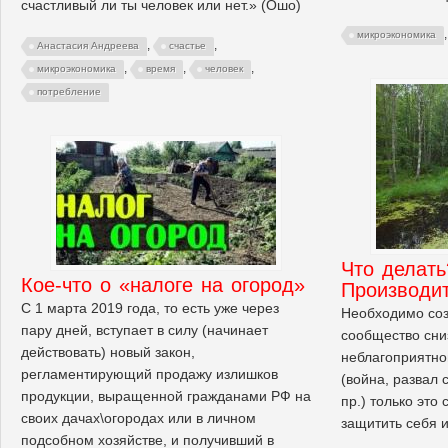
счастливый ли ты человек или нет.» (Ошо)
микроэкономика
,
,
Анастасия Андреева
счастье
,
,
,
микроэкономика
время
человек
потребление
Что делат
Кое-что о «налоге на огород»
Производи
С 1 марта 2019 года, то есть уже через
Необходимо соз
пару дней, вступает в силу (начинает
сообщество сниз
действовать) новый закон,
неблагоприятно
регламентирующий продажу излишков
(война, развал 
продукции, выращенной гражданами РФ на
пр.) только эт
своих дачах\огородах или в личном
защитить себя и
подсобном хозяйстве, и получивший в