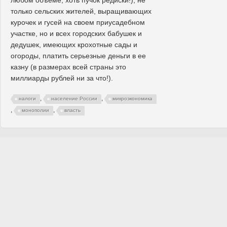
любом объеме, хоть пучок редиски!), не
только сельских жителей, выращивающих
курочек и гусей на своем приусадебном
участке, но и всех городских бабушек и
дедушек, имеющих крохотные сады и
огороды, платить серьезные деньги в ее
казну (в размерах всей страны это
миллиарды рублей ни за что!).
,
,
налоги
население России
микроэкономика
,
,
монополии
власть