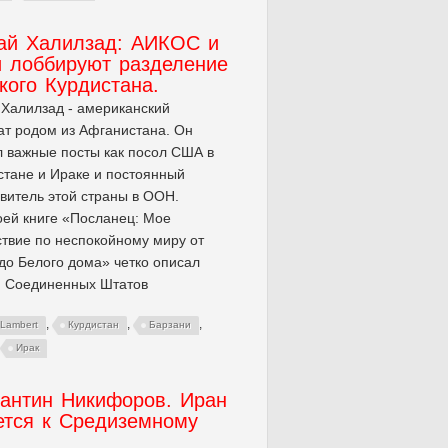
ай Халилзад: АИКОС и
и лоббируют разделение
кого Курдистана.
Халилзад - американский
т родом из Афганистана. Он
 важные посты как посол США в
тане и Ираке и постоянный
витель этой страны в ООН.
оей книге «Посланец: Мое
твие по неспокойному миру от
до Белого дома» четко описал
и Соединенных Штатов
,
,
,
 Lambert
Курдистан
Барзани
Ирак
тантин Никифоров. Иран
ется к Средиземному