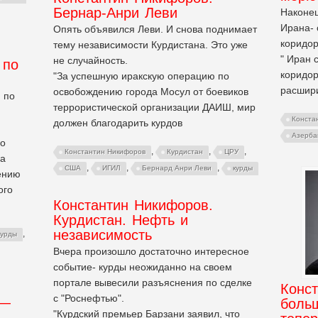
Бернар-Анри Леви
Наконец
Ирана- 
Опять объявился Леви. И снова поднимает
коридо
тему независимости Курдистана. Это уже
" Иран 
не случайность.
 по
коридор
"За успешную иракскую операцию по
расшири
освобождению города Мосул от боевиков
 по
террористической организации ДАИШ, мир
Конста
должен благодарить курдов
Азерба
во
,
,
,
Константин Никифоров
Курдистан
ЦРУ
на
,
,
,
США
ИГИЛ
Бернард Анри Леви
курды
ению
ого
Константин Никифоров.
Курдистан. Нефть и
независимость
,
курды
Вчера произошло достаточно интересное
событие- курды неожиданно на своем
портале вывесили разъяснения по сделке
Конс
с "Роснефтью".
 —
больш
"Курдский премьер Барзани заявил, что