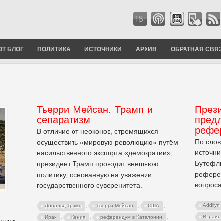
ОТ БЛОГ
ПОЛИТИКА
ИСТОЧНИКИ
АРХИВ
ОБРАТНАЯ СВЯ
Тьерри Мейсан. Трамп и
През
сепаратизм
предл
рефе
В отличие от неоконов, стремящихся
По сло
осуществить «мировую революцию» путём
источни
насильственного экспорта «демократии»,
Бутефл
президент Трамп проводит внешнюю
рефере
политику, основанную на уважении
вопроса
государственного суверенитета.
,
,
,
Addilyn
Дональд Трамп
Тьерри Мейсан
США
,
,
,
Израил
Ирак
Кения
референдум в Каталонии
душно