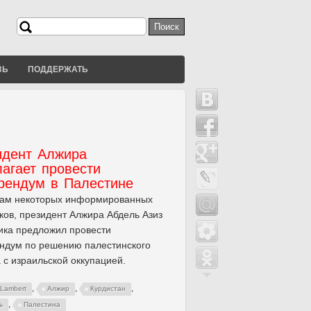
Поиск
Форма поиска
ЗЬ
ПОДДЕРЖАТЬ
идент Алжира
агает провести
рендум в Палестине
вам некоторых информированных
ков, президент Алжира Абдель Азиз
ика предложил провести
ндум по решению палестинского
 с израильской оккупацией.
,
,
,
 Lambert
Алжир
Курдистан
,
ь
Палестина