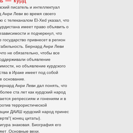
рь — курд
ский писатель и интеллектуал
 Анри Леви во время своего
ю с телеканалом El-Xed указал, что
урдистана имеет право объявить о
езависимости и подчеркнул, что
е государство привнесет в регион
табильность. Бернард Анри Леви
 что не обязательно, чтобы все
поддерживали объявление
имости, но объявление курдского
ства в Ираке имеет под собой
е основание.
ернард Анри Леви дал понять, что
 более ста лет как курдский народ
ается репрессиям и гонениям и в
ротив террористической
ации ДАИШ курдский народ принес
ертв"( конец цитаты).
игура знаковая. Биография его
яет .Основные вехи.