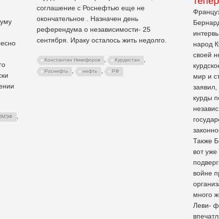
тепе
соглашение с Роснефтью еще не
Француз
окончательное . Назначен день
руму
Бернард
референдума о независимости- 25
интервь
сентября. Ираку осталось жить недолго.
ресно
народ К
своей н
,
,
Константин Никифоров
Курдистан
го
курдско
,
,
Роснефть
нефть
РФ
ски
мир и с
ении
заявил,
курды 
независ
,
ПМЭФ
государ
законно
Также Б
вот уже
подверг
войне п
организ
много ж
Леви- ф
впечатл