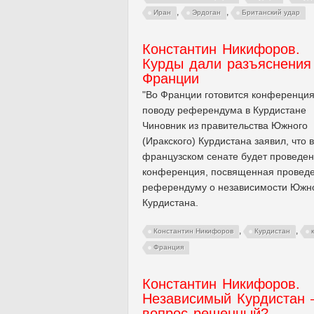
,
,
Иран
Эрдоган
Британский удар
Константин Никифоров.
Курды дали разъяснения
Франции
"Во Франции готовится конференция
поводу референдума в Курдистане
Чиновник из правительства Южного
(Иракского) Курдистана заявил, что 
французском сенате будет проведе
конференция, посвященная провед
референдуму о независимости Южн
Курдистана.
,
,
Константин Никифоров
Курдистан
Франция
Константин Никифоров.
Независимый Курдистан
вопрос решенный?