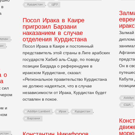
,
Курдистан
ЦРУ
 в
Залм
а
евре
Посол Ирака в Каире
иракс
пригрозил Барзани
наказанием в случае
Залмай 
отделения Курдистана
,
диплома
курды
занимал
,
Посол Ирака в Каире и постоянный
ган
Афганис
представитель этой страны в Лиге арабских
предста
государств Хабиб аль-Садр, по поводу
Он в св
позиции Багдада о референдуме в
В
путешес
иракском Курдистане, сказал:
а о
Кабула 
«Региональное правительство Курдистана
на
позици
не должно надеяться, что в случае
 сил
независимости от Ирака, Курдистан будет
ечером
Addilyn
оставлен в покое.
,
США
ом и
,
,
,
Addilyn Lambert
Ирак
Курдистан
ином
Барзани
Конс
движ
морю
Константин Никифоров.
,
дистан