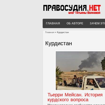
ГЛАВНАЯ
ОБ АВТОРЕ
ЗАЧЕМ ЭТ
Главная
» Курдистан
Вы здесь
Курдистан
Тьерри Мейсан. История
курдского вопроса
Международное сообщество едино