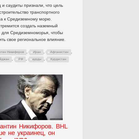
 и саудиты признали, что цель
строительство транспортного
ра к Средиземному морю.
стремится создать наземный
 для Средиземноморья, чтобы
ть свое региональное влияние.
,
,
,
нтин Никифоров
Иран
Афганистан
,
,
,
йджан
РФ
курды
Курдистан
тантин Никифоров. BHL
е не украинец, он