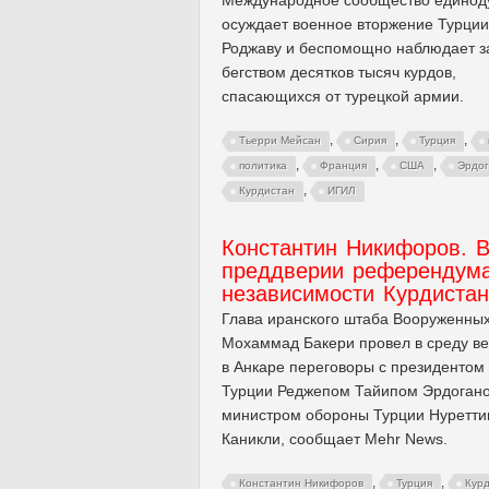
осуждает военное вторжение Турции
Роджаву и беспомощно наблюдает з
бегством десятков тысяч курдов,
спасающихся от турецкой армии.
,
,
,
Тьерри Мейсан
Сирия
Турция
,
,
,
политика
Франция
США
Эрдо
,
Курдистан
ИГИЛ
Константин Никифоров. 
преддверии референдум
независимости Курдиста
Глава иранского штаба Вооруженных
Мохаммад Бакери провел в среду в
в Анкаре переговоры с президентом
Турции Реджепом Тайипом Эрдоган
министром обороны Турции Нуретт
Каникли, сообщает Mehr News.
,
,
Константин Никифоров
Турция
Кур