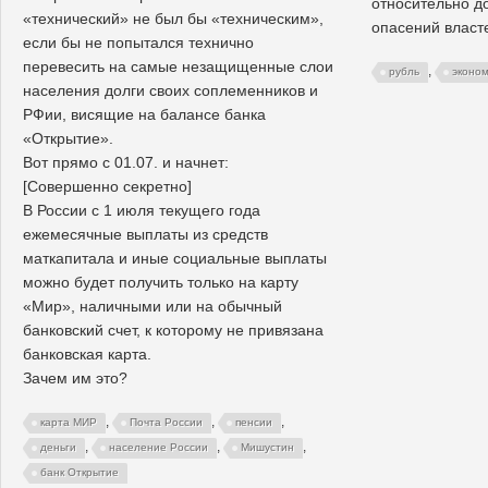
относительно д
«технический» не был бы «техническим»,
опасений власт
если бы не попытался технично
перевесить на самые незащищенные слои
,
рубль
эконо
населения долги своих соплеменников и
РФии, висящие на балансе банка
«Открытие».
Вот прямо с 01.07. и начнет:
[Совершенно секретно]
В России с 1 июля текущего года
ежемесячные выплаты из средств
маткапитала и иные социальные выплаты
можно будет получить только на карту
«Мир», наличными или на обычный
банковский счет, к которому не привязана
банковская карта.
Зачем им это?
,
,
,
карта МИР
Почта России
пенсии
,
,
,
деньги
население России
Мишустин
банк Открытие