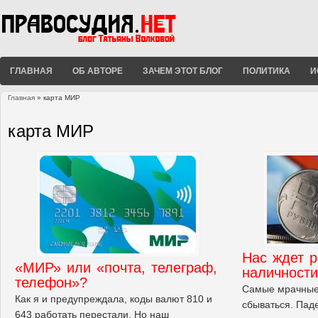
ГЛАВНАЯ
ОБ АВТОРЕ
ЗАЧЕМ ЭТОТ БЛОГ
ПОЛИТИКА
И
Главная
» карта МИР
Вы здесь
карта МИР
Нас ждет р
«МИР» или «почта, телеграф,
наличности
телефон»?
Самые мрачные
Как я и предупреждала, коды валют 810 и
сбываться. Пад
643 работать перестали. Но наш