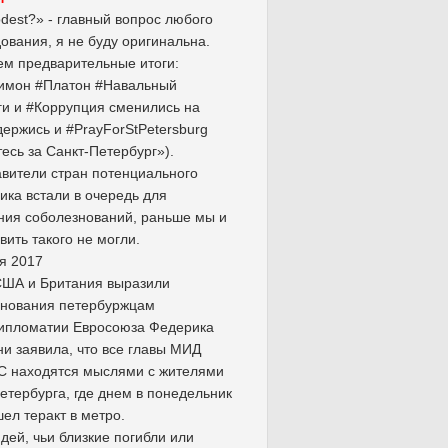
odest?» - главный вопрос любого
ования, я не буду оригинальна.
м предварительные итоги:
Димон #Платон #Навальный
и и #Коррупция сменились на
ержись и #PrayForStPetersburg
есь за Санкт-Петербург»).
вители стран потенциального
ика встали в очередь для
ия соболезнований, раньше мы и
вить такого не могли.
я 2017
США и Британия выразили
знования петербуржцам
дипломатии Евросоюза Федерика
и заявила, что все главы МИД
С находятся мыслями с жителями
етербурга, где днем в понедельник
ел теракт в метро.
дей, чьи близкие погибли или