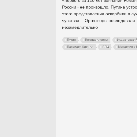
«первого за 120 лет венчания Роман
России» не произошло, Путина устр
этого представления оскорбили в л
чувствах… Оргвыводы последовали
незамедлительно
,
,
Путин
Гогенцоллерны
Исаакиевски
,
,
Патриарх Кирилл
РПЦ
Монархия в 