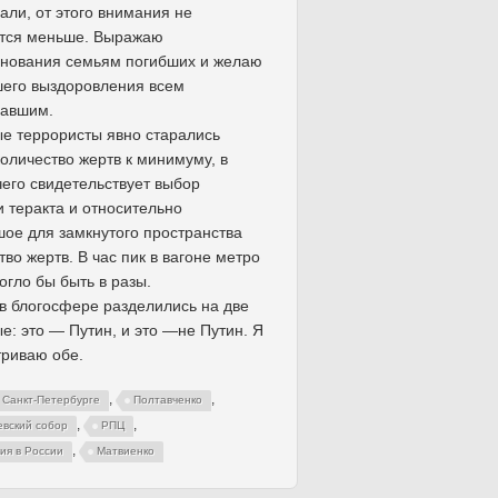
али, от этого внимания не
ится меньше. Выражаю
знования семьям погибших и желаю
его выздоровления всем
давшим.
е террористы явно старались
количество жертв к минимуму, в
чего свидетельствует выбор
 теракта и относительно
ое для замкнутого пространства
тво жертв. В час пик в вагоне метро
огло бы быть в разы.
в блогосфере разделились на две
е: это — Путин, и это —не Путин. Я
риваю обе.
,
,
в Санкт-Петербурге
Полтавченко
,
,
евский собор
РПЦ
,
ия в России
Матвиенко