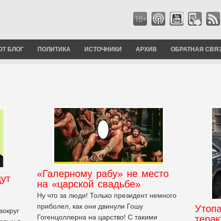
ОТ БЛОГ
ПОЛИТИКА
ИСТОЧНИКИ
АРХИВ
ОБРАТНАЯ СВЯ
«Галерному рабу» не место
ут
на «царской свадьбе»
Ну что за люди! Только президент немного
приболел, как они двинули Гошу
Утоп
вокруг
Гогенцоллерна на царство! С такими
терак