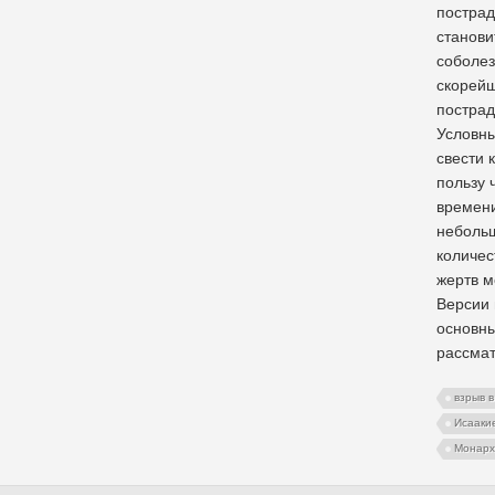
пострад
станов
соболе
скорейш
постра
Условны
свести 
пользу 
времени
небольш
количес
жертв м
Версии 
основны
рассмат
взрыв 
Исааки
Монарх