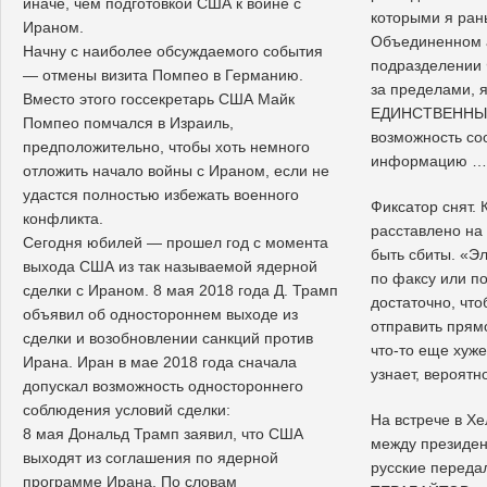
иначе, чем подготовкой США к войне с
которыми я ран
Ираном.
Объединенном 
Начну с наиболее обсуждаемого события
подразделении Ф
— отмены визита Помпео в Германию.
за пределами, я
Вместо этого госсекретарь США Майк
ЕДИНСТВЕННЫ
Помпео помчался в Израиль,
возможность со
предположительно, чтобы хоть немного
информацию …
отложить начало войны с Ираном, если не
удастся полностью избежать военного
Фиксатор снят.
конфликта.
расставлено на 
Сегодня юбилей — прошел год с момента
быть сбиты. «Э
выхода США из так называемой ядерной
по факсу или п
сделки с Ираном. 8 мая 2018 года Д. Трамп
достаточно, что
объявил об одностороннем выходе из
отправить прям
сделки и возобновлении санкций против
что-то еще хуже
Ирана. Иран в мае 2018 года сначала
узнает, вероятн
допускал возможность одностороннего
соблюдения условий сделки:
На встрече в Х
8 мая Дональд Трамп заявил, что США
между президен
выходят из соглашения по ядерной
русские переда
программе Ирана. По словам