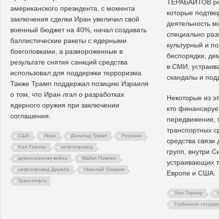
ТЕРАБАЙТОВ ро
американского президента, с момента
которые подтв
заключения сделки Иран увеличил свой
деятельность м
военный бюджет на 40%, начал создавать
специально ра
баллистические ракеты с ядерными
культурный и по
боеголовками, а размороженные в
беспорядки, де
результате снятия санкций средства
в СМИ, устраи
использовал для поддержки терроризма.
скандалы и под
Также Трамп поддержал позицию Израиля
о том, что Иран лгал о разработках
Некоторые из эт
ядерного оружия при заключении
кто финансируе
соглашения.
передвижение, 
транспортных с
,
,
,
,
США
Иран
Дональд Трамп
Роухани
средства связи 
,
,
Хал Тёрнер
нефтепровод
групп, внутри С
,
,
диверсионная война
Майкл Помпео
устраивающих т
,
,
нефтепровод Дружба
Николай Токарев
Европе и США.
Транснефть
,
Хал Тёрнер
Глубинное госуда