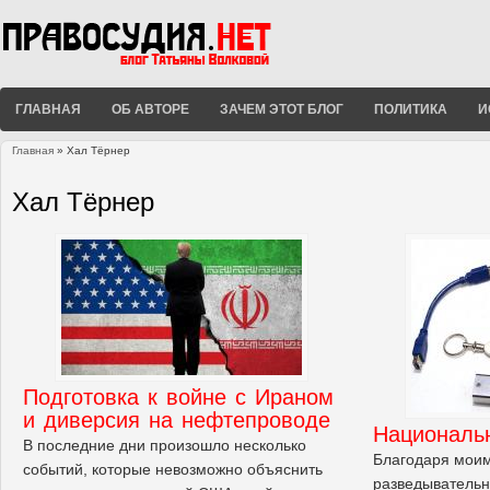
ГЛАВНАЯ
ОБ АВТОРЕ
ЗАЧЕМ ЭТОТ БЛОГ
ПОЛИТИКА
И
Главная
» Хал Тёрнер
Вы здесь
Хал Тёрнер
Подготовка к войне с Ираном
и диверсия на нефтепроводе
Националь
В последние дни произошло несколько
Благодаря моим
событий, которые невозможно объяснить
разведывательн