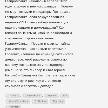
Газпромбанке началась в апреле 2022
году, а может и немного раньше… Почему
же мрут как мухи менеджеры Газпрома и
Газпромбанка, если вокруг сплошная
перемога?? Почему гибнут пачками, да
еще и с чадами и домочадцами? Как
говорят злые языки, чтоб не разболтали и
сохранили сокровенные тайны
Газпромбанка... Первая и главная тайна
уже известна, - как писали советские в
Госактах, - гопники по команде сатанистов
делают все, чтоб разрушить советскую
систему контрактов на углеводороды
(именно за это Миллер и стал героем
России) и Запад мог бы покупать газ, минуя
эту систему, и разницу в стоимости
списывая с советских доходов.
,
,
,
,
Газпром
Газпромбанк
Европа
газ
,
,
,
Игорь Волобуев
В. Орбан
Венгрия
Иезуиты