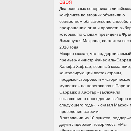
своя
Два основных соперника в ливийско
конфликте во вторник объявили о
совместном обязательстве способст
прекращению огня и провести выбо
которые, по словам президента Фра
Эммануэля Макрона, состоятся вес
2018 года.
Макрон сказал, что поддерживаемы
премьер-министр Файес аль-Саррад
Халифа Хафтар, военный командир,
контролирующий восток страны,
продемонстрировали «историческое
мужество» на переговорах в Париже
Саррадж и Хафтар «заключили
соглашение о проведении выборов 
следующего года», - сказал Макрон 
проведения встречи.
В заявлении из 10 пунктов, поддерж
двумя лидерами, говорилось: «Мы
обязуемся прекратить огонь и