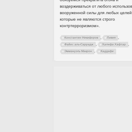
воздерживаться от любого использо
вооруженной силы для любых целей
которые не являются строго
контртерроризмом».
,
,
Константин Никифоров
Ливия
,
,
Файес аль-Саррадж
Халифа Хафтар
,
Эммануэль Макрон
Каддафи