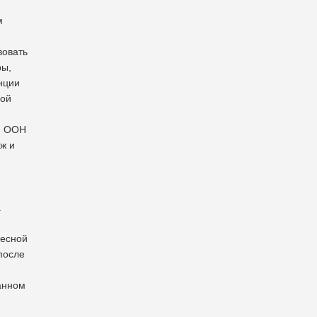
м
вовать
ры,
нции
ной
й ООН
ж и
.
весной
после
анном