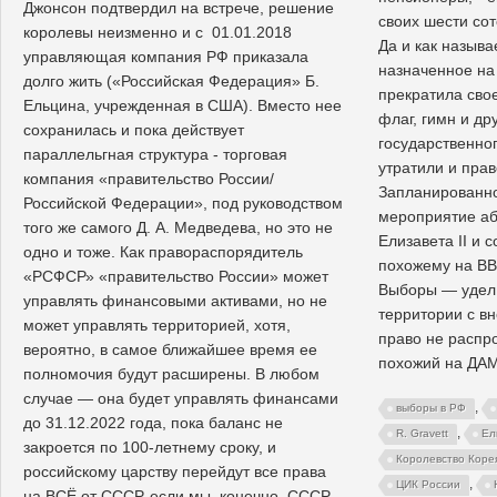
Джонсон подтвердил на встрече, решение
своих шести сот
королевы неизменно и с 01.01.2018
Да и как назыв
управляющая компания РФ приказала
назначенное на
долго жить («Российская Федерация» Б.
прекратила сво
Ельцина, учрежденная в США). Вместо нее
флаг, гимн и др
сохранилась и пока действует
государственно
параллельгная структура - торговая
утратили и пра
компания «правительство России/
Запланированно
Российской Федерации», под руководством
мероприятие аб
того же самого Д. А. Медведева, но это не
Елизавета II и 
одно и тоже. Как правораспорядитель
похожему на ВВ
«РСФСР» «правительство России» может
Выборы — удел 
управлять финансовыми активами, но не
территории с в
может управлять территорией, хотя,
право не распр
вероятно, в самое ближайшее время ее
похожий на ДАМ 
полномочия будут расширены. В любом
случае — она будет управлять финансами
,
выборы в РФ
до 31.12.2022 года, пока баланс не
,
R. Gravett
Ел
закроется по 100-летнему сроку, и
Королевство Коре
российскому царству перейдут все права
,
ЦИК России
на ВСЁ от СССР, если мы, конечно, СССР