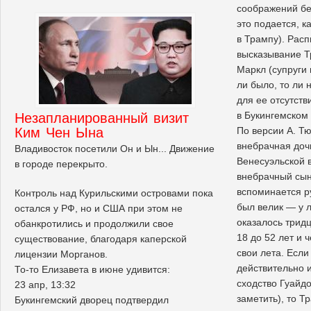
соображений бе
это подается, 
в Трампу). Рас
высказывание Т
Маркл (супруги 
ли было, то ли 
для ее отсутст
в Букингемском
Незапланированный визит
Ким Чен Ына
По версии А. Т
внебрачная доч
Владивосток посетили Он и Ын... Движение
Венесуэльской 
в городе перекрыто.
внебрачный сын
вспоминается р
Контроль над Курильскими островами пока
был велик — у 
остался у РФ, но и США при этом не
оказалось тридц
обанкротились и продолжили свое
18 до 52 лет и 
существование, благодаря каперской
свои лета. Если
лицензии Морганов.
действительно 
То-то Елизавета в июне удивится:
сходство Гуайд
23 апр, 13:32
заметить), то Т
Букингемский дворец подтвердил