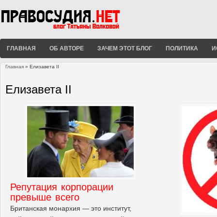
ГЛАВНАЯ
ОБ АВТОРЕ
ЗАЧЕМ ЭТОТ БЛОГ
ПОЛИТИКА
И
Главная
» Елизавета II
Вы здесь
Елизавета II
Репутация корпорации
превыше всего
Британская монархия — это институт,