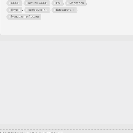
,
,
,
,
СССР
активы СССР
РФ
Медведев
,
,
,
Путин
выборы в РФ
Елизавета II
Монархия в России