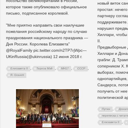
посольство Великобритании в России,
новый виток са
которое также опубликовало официальное
простая: нечег
письмо, подписанное королевой.
партнеру согла
поддерживаете.
"Мне приятно направить свои наилучшие
нарушил предвы
пожелания российскому народу по случаю
Хиллари, чтобы
празднования национального праздника —
II.
Дня России. Королева Елизавета"
Предвыборные 
@RoyalFamily pic.twitter.com/n2TP7rjWpc—
Хиллари и Дона
UKinRussia(@ukinrussia) 12 июня 2018 г.
грабли: Д. Тра
соперником Х. 
,
,
,
,
Елизавета II
Тереза Мэй
MH17
СССР
выборах, помочь
R. Gravett
однопартийцев,
Сандерса, потом
получить от нее
политической а
,
Путин
Донал
переписка с читат
,
Елизавета II