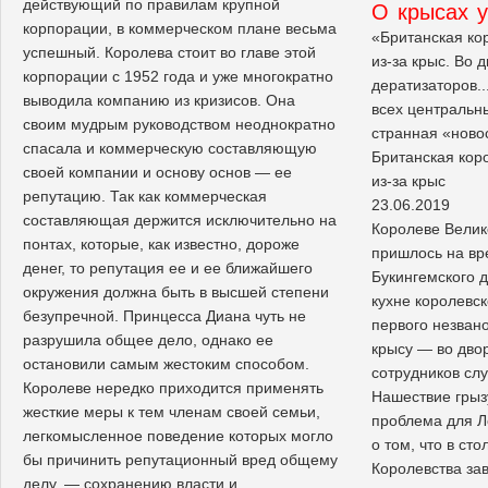
действующий по правилам крупной
О крысах у
корпорации, в коммерческом плане весьма
«Британская ко
успешный. Королева стоит во главе этой
из-за крыс. Во 
корпорации с 1952 года и уже многократно
дератизаторов.
выводила компанию из кризисов. Она
всех центральн
своим мудрым руководством неоднократно
странная «ново
спасала и коммерческую составляющую
Британская кор
своей компании и основу основ — ее
из-за крыс
репутацию. Так как коммерческая
23.06.2019
составляющая держится исключительно на
Королеве Велик
понтах, которые, как известно, дороже
пришлось на вр
денег, то репутация ее и ее ближайшего
Букингемского д
окружения должна быть в высшей степени
кухне королевс
безупречной. Принцесса Диана чуть не
первого незван
разрушила общее дело, однако ее
крысу — во дво
остановили самым жестоким способом.
сотрудников сл
Королеве нередко приходится применять
Нашествие грыз
жесткие меры к тем членам своей семьи,
проблема для Л
легкомысленное поведение которых могло
о том, что в ст
бы причинить репутационный вред общему
Королевства за
делу, — сохранению власти и