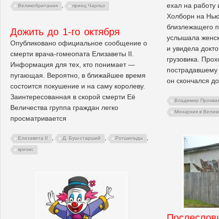
ехал на работу 
,
Великобритания
принц Чарльз
Холборн на Нью
близлежащего п
Дожить до 1-го октября
услышала женск
Опубликовано официальное сообщение о
и увидела докт
смерти врача-гомеопата Елизаветы II.
грузовика. Про
Информация для тех, кто понимает —
пострадавшему 
пугающая. Вероятно, в ближайшее время
он скончался д
состоится покушение и на саму королеву.
Заинтересованная в скорой смерти Её
Владимир Прохва
Величества группа граждан легко
Монархия в Велик
просматривается
,
,
,
Елизавета II
Д. Буш-старший
Ротшильды
кризис
Послеслов