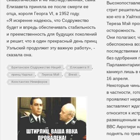
Высокопоставле
Елизавета приняла ее после смерти ее
стрит решитель
отца, короля Георга VI, в 1952 году.
кое-кто в Уайтх
«Я искренне надеюсь, что Содружество
Тереза Мэй про
будет и впредь обеспечивать стабильность
осторожность.
и преемственность для будущих поколений
Они полагают, 
и решит, что в один прекрасный день принц
обеспокоена в
Уэльский продолжит эту важную работу», -
последствиями
сказала она.
без одобрения 
Парламентарии 
,
,
Британское Содружество Наций
Елизавета II
каникул лишь в
,
,
,
принц Чарльз
Тереза Мэй
Brexit
16 апреля.
Константин Никифоров
Некоторые чины
в частности, го
проявляют нерво
заставляют жда
относится к ист
размещенным н
ВВС Акротири н
поднять по трев