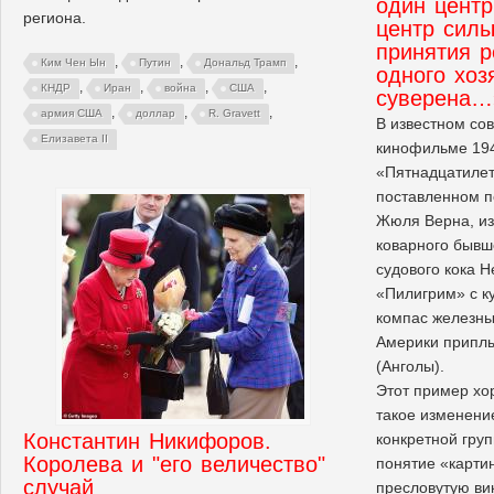
один центр
региона.
центр силы
принятия 
,
,
,
Ким Чен Ын
Путин
Дональд Трамп
одного хоз
,
,
,
,
КНДР
Иран
война
США
суверена…
,
,
,
армия США
доллар
R. Gravett
В известном со
Елизавета II
кинофильме 194
«Пятнадцатилет
поставленном 
Жюля Верна, из
коварного бывш
судового кока Н
«Пилигрим» с к
компас железны
Америки приплы
(Анголы).
Этот пример хо
такое изменени
Константин Никифоров.
конкретной гру
Королева и "его величество"
понятие «карти
случай
пресловутую ви