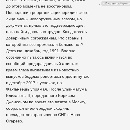
,
Патриарх Кирил
до этого момента не восстановим.
Последствия реорганизации юридического
лица видны невооруженным глазом, но
документы, прямо это подтверждающие,
пока найти довольно трудно. Как доказать
доверчивым согражданам, что страны в
которой мы все проживали больше нет?
Дежа вю: декабрь, год 1991. Вполне
осознанно пытаюсь включиться во
всеобщий предпраздничный ажиотаж,
краем глаза выхватывая из новостных
выпусков бодрые репортажи о достигнутых
в декабре 2017 г. успехах, но...
Факты-вещь упрямая. После ультиматума
Елизаветы II, переданного Борисом
Джонсоном во время его визита в Москву,
собрался внеочередной сходняк
президентов стран-членов СНГ в Ново-
Огарево.