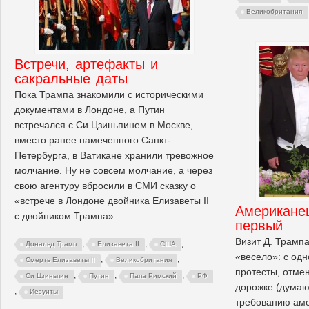
Великобритания
Встречи, артефакты и
сакральные даты
Пока Трампа знакомили с историческими
документами в Лондоне, а Путин
встречался с Си Цзиньпинем в Москве,
вместо ранее намеченного Санкт-
Петербурга, в Ватикане хранили тревожное
молчание. Ну не совсем молчание, а через
свою агентуру вбросили в СМИ сказку о
«встрече в Лондоне двойника Елизаветы II
Американе
с двойником Трампа».
первый
Визит Д. Трамп
,
,
,
Дональд Трамп
Елизавета II
США
«весело»: с од
,
,
Смерть Елизаветы II
Великобритания
протесты, отме
,
,
,
Си Цзиньпин
Путин
Папа Римский
РФ
дорожке (думаю
,
Иезуиты
требованию аме