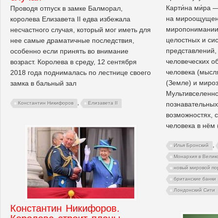
Карти́на ми́ра 
Проводя отпуск в замке Балморал,
на мироощущен
королева Елизавета II едва избежала
миропонимании 
несчастного случая, который мог иметь для
целостных и си
нее самые драматичные последствия,
представлений,
особенно если принять во внимание
человеческих о
возраст. Королева в среду, 12 сентября
человека (мысл
2018 года поднималась по лестнице своего
(Земле) и миро
замка в бальный зал
Мультивселенной
,
познавательных
Константин Никифоров
Елизавета II
возможностях, 
человека в нём
,
Илья Бронский
Монархия в Велик
новый мировой по
британские банки
Лондонский Сити
Константин Никифоров.