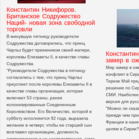
Константин Никифоров.
Британское Содружество
Наций- новая зона свободной
торговли
В минувшую пятницу руководители
Содружества договорились, что принц
Чарльз будет преемником своей матери,
Константи
королевы Елизаветы II, в качестве главы
замер в о
Содружества.
Мир замер в ож
"Руководители Содружества в пятницу
конфликт в Сири
согласились с тем, что принц Чарльз
Терезе Мэй пре
преуспеет после королевы Елизаветы II в
решение по Сир
качестве главы организации, которая
СМИ. Наиболее 
включает 53 страны, ранее
версия для рус
колонизированные Соединенным
"Можно ли сказа
Королевством. Его Величество, которой в
прежде чем при
субботу исполняется 92 года, выразила
Франции в нане
желание в четверг, чтобы ее старший сын
целям в Сирии?
возглавил организацию, должность
символическая и не наследственная, сама