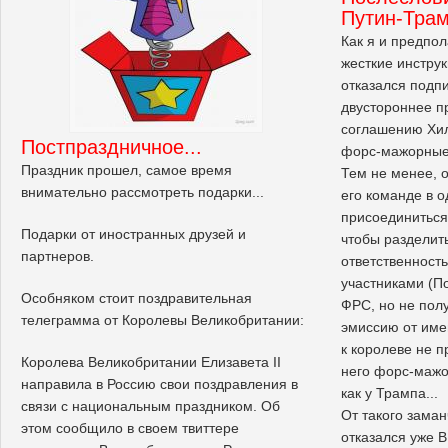
Путин-Тра
Как я и предпол
жесткие инструк
отказался подп
двустороннее п
соглашению Хил
Постпраздничное...
форс-мажорные 
Праздник прошел, самое время
Тем не менее, 
внимательно рассмотреть подарки...
его команде в 
присоединиться
Подарки от иностранных друзей и
чтобы разделит
партнеров.
ответственность
участниками (По
Особняком стоит поздравительная
ФРС, но не пол
телеграмма от Королевы Великобритании:
эмиссию от име
к королеве не п
Королева Великобритании Елизавета II
него форс-мажо
направила в Россию свои поздравления в
как у Трампа...
связи с национальным праздником. Об
От такого зама
этом сообщило в своем твиттере
отказался уже В