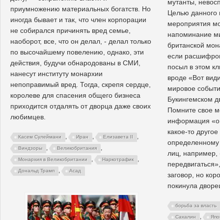
мутанты, невос
приумножению материальных богатств. Но
Целью данного
иногда бывает и так, что член корпорации
мероприятия мо
не собирался причинять вред семье,
напоминание ми
наоборот, все, что он делал, - делал только
британской мона
по высочайшему повелению, однако, эти
если расшифро
действия, будучи обнародованы в СМИ,
посыл в этом кл
нанесут институту монархии
вроде «Вот види
непоправимый вред. Тогда, скрепя сердце,
мировое событи
королеве для спасения общего бизнеса
Букингемском д
приходится отдалять от дворца даже своих
Помните свое м
любимцев.
информация «о 
какое-то другое
,
,
,
Касем Сулеймани
Иран
Елизавета II
определенному 
,
,
Виндзоры
Великобритания
лиц, например,
,
,
Монархия в Великобритании
Наркотрафик
передвигаться»,
,
Дональд Трамп
Асад
заговор, но кор
покинула дворе
борьба за власть
,
Сахалин
Япо