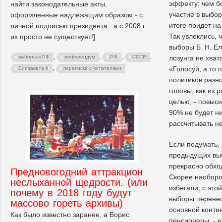
эффекту: чем б
найти законодательные акты,
участие в выбор
оформленные надлежащим образом - с
итоге придет на
личной подписью президента...а с 2008 г.
Так увлеклись, 
их просто не существует!]
выборы Б. Н. Ел
,
,
,
,
лозунга не хват
выборы в РФ
референдум
РФ
СССР
,
«Голосуй, а то
Елизавета II
переписка с читателями
политиков разн
головы, как из 
целью, - повыси
90% не будет ни
рассчитывать не
Если подумать, 
предыдущих вы
прекрасно обхо
Предновогодний аттракцион
Скорее наоборот
неслыханной щедрости. (или
избегали, с эт
почему в 2018 году будут
выборы перенес
массово гореть архивы)
основной контин
Как было известно заранее, а Борис
пенсионеры, - е