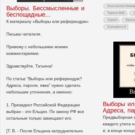
Константин Ники
Выборы. Бессмысленные и
,
беспощадные...
Тереза Мэй
,
Сирия
Франц
К материалу «Выборы или референдум»
Елизавета II
Письмо читателя.
Привожу с небольшими моими
комментариями:
Здравствуйте, Татьяна!
По статье "Выборы или референдум?
Адреса, пароли, явка" нужно сделать
небольшие уточнения, а именно:
Выборы ил
1. Президент Российской Федерации
Адреса, па
выбран - это Ельцин. По закону РФ все
Предвыборная а
остальные только замещают его.
каждого утюга 
и, в конце конц
[Т. В. - После Ельцина затруднительно