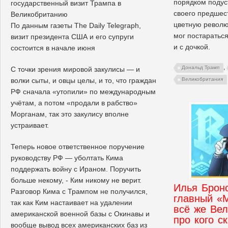
порядком подус
государственный визит Трампа в
своего предшес
Великобританию
цветную револю
По данным газеты The Daily Telegraph,
мог постаратьс
визит президента США и его супруги
и с дочкой.
состоится в начале июня
,
Дональд Трамп
С точки зрения мировой закулисы — и
Великобритания
волки сыты, и овцы целы, и то, что граждан
РФ сначала «утопили» по международным
учётам, а потом «продали в рабство»
Морганам, так это закулису вполне
устраивает.
Теперь новое ответственное поручение
руководству РФ — уболтать Кима
поддержать войну с Ираном. Поручить
больше некому, - Ким никому не верит.
Илья Бронс
Разговор Кима с Трампом не получился,
главный «M
так как Ким настаивает на удалении
всё же Ве
американской военной базы с Окинавы и
про кого с
вообще вывод всех американских баз из