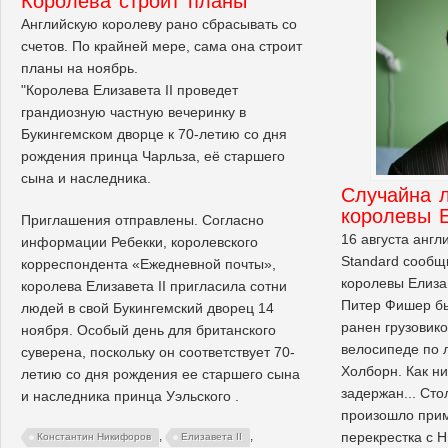
Королева строит планы
Английскую королеву рано сбрасывать со
счетов. По крайней мере, сама она строит
планы на ноябрь.
"Королева Елизавета II проведет
грандиозную частную вечеринку в
Букингемском дворце к 70-летию со дня
рождения принца Чарльза, её старшего
сына и наследника.
Случайна л
королевы Е
Приглашения отправлены. Согласно
16 августа англ
информации Ребекки, королевского
Standard сообщи
корреспондента «Ежедневной почты»,
королевы Елизав
королева Елизавета II пригласила сотни
Питер Фишер бы
людей в свой Букингемский дворец 14
ранен грузовико
ноября. Особый день для британского
велосипеде по 
суверена, поскольку он соответствует 70-
Холборн. Как ни
летию со дня рождения ее старшего сына
задержан... Сто
и наследника принца Уэльского .
произошло прим
перекрестка с 
,
,
Константин Никифоров
Елизавета II