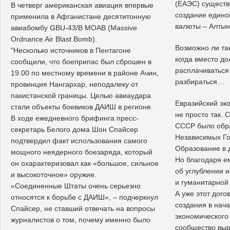
(ЕАЭС) существу
В четверг американская авиация впервые
создание едино
применила в Афганистане десятитонную
валюты – Алтын
авиабомбу GBU-43/B MOAB (Massive
Ordnance Air Blast Bomb).
Возможно ли та
"Несколько источников в Пентагоне
когда вместо д
сообщили, что боеприпас был сброшен в
расплачиваться
19.00 по местному времени в районе Ачин,
разбираться…
провинция Нангархар, неподалеку от
пакистанской границы. Целью авиаудара
Евразийский эк
стали объекты боевиков ДАИШ в регионе.
не просто так. 
В ходе ежедневного брифинга пресс-
СССР было обр
секретарь Белого дома Шон Спайсер
Независимых Го
подтвердил факт использования самого
Образование в 
мощного неядерного боезаряда, который
Но благодаря е
он охарактеризовал как «большое, сильное
об углублении 
и высокоточное» оружие.
и гуманитарной 
«Соединенные Штаты очень серьезно
А уже этот дого
относятся к борьбе с ДАИШ», – подчеркнул
создания в нача
Спайсер, не ставший отвечать на вопросы
экономического
журналистов о том, почему именно было
сообщество выр