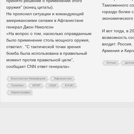
принято решение о применении этого
Таможенного со
оружия" (конец цитаты).
гораздо более 
Не прояснил ситуации и командующий
экономического
американскими силами в Афганистане
генерал Джон Николсон
И вот тогда, в 2
«На вопрос о том, насколько оправданным
возможность со
было применение столь мощного оружия,
входит: Россия,
ответил:. "С тактической точки зрения
Армения и Кирг
бомба была использована в правильный
момент против правильной цели",
,
Алтын
долла
сообщает CNN ответ генерала».
,
,
Константин Никифоров
Афганистан
,
,
,
,
Талибан
ИГИЛ
США
ЕАЭС
Наркотрафик