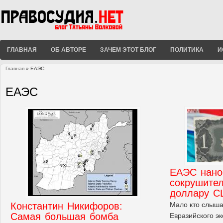
ГЛАВНАЯ
ОБ АВТОРЕ
ЗАЧЕМ ЭТОТ БЛОГ
ПОЛИТИКА
И
Главная
» ЕАЭС
Вы здесь
ЕАЭС
ЕАЭС нано
сокрушите
доллару 
Константин Никифоров:
Мало кто слыша
Самая большая бомба
Евразийского э