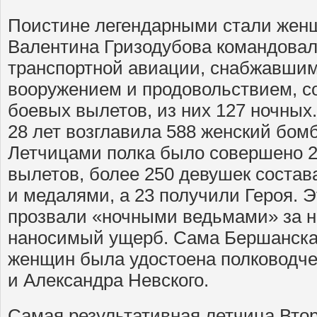
Поистине легендарными стали жен
Валентина Гризодубова командовал
транспортной авиации, снабжавшим
вооружением и продовольствием, с
боевых вылетов, из них 127 ночных
28 лет возглавила 588 женский бом
Летчицами полка было совершено 
вылетов, более 250 девушек соста
и медалями, а 23 получили Героя. 
прозвали «ночными ведьмами» за н
наносимый ущерб. Сама Бершанска
женщин была удостоена полководче
и Александра Невского.
Самая результативная летчица Вто