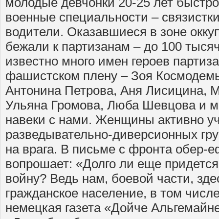
молодые девчонки 20-25 лет быстр
военные специальности – связистки
водители. Оказавшиеся в зоне окку
бежали к партизанам – до 100 тысяч
известно много имен героев партиз
фашистском плену – Зоя Космодемья
Антонина Петрова, Аня Лисицина, 
Ульяна Громова, Люба Шевцова и м
навеки с нами. Женщины активно у
разведывательно-диверсионных гру
на врага. В письме с фронта обер-
вопрошает: «Долго ли еще придется
войну? Ведь нам, боевой части, зде
гражданское население, в том числ
немецкая газета «Дойче Альгемайне