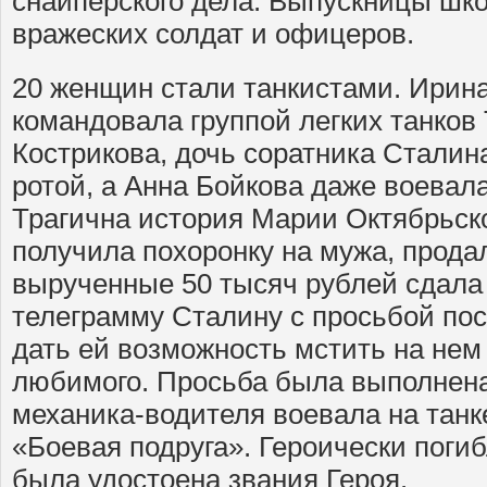
снайперского дела. Выпускницы шк
вражеских солдат и офицеров.
20 женщин стали танкистами. Ирин
командовала группой легких танков 
Кострикова, дочь соратника Сталин
ротой, а Анна Бойкова даже воевал
Трагична история Марии Октябрьско
получила похоронку на мужа, прода
вырученные 50 тысяч рублей сдала 
телеграмму Сталину с просьбой пос
дать ей возможность мстить на нем
любимого. Просьба была выполнена
механика-водителя воевала на танке
«Боевая подруга». Героически погиб
была удостоена звания Героя.