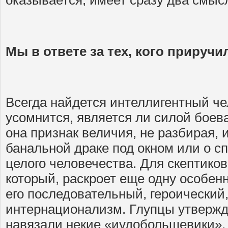
оказывается, имеет сразу два смыс
Мы в ответе за тех, кого приручи
Всегда найдется интеллигентный че
усомнится, является ли силой боева
она признак величия, не разбирая, 
банальной драке под окном или о с
целого человечества. Для скептико
который, раскроет еще одну особен
его последовательный, героически
интернационализм. Глупцы утвержда
навязали некие «иудобольшевики», 