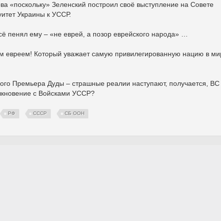
ова «поскольку» Зеленский построил своё выступление на Совете
итет Украины к УССР.
ё пенял ему – «не еврей, а позор еврейского народа» …
им евреем! Который уважает самую привилегированную нацию в ми
кого Премьера Дуды – страшные реалии наступают, получается, ВС
олкновение с Войсками УССР?
РФ
СССР
СБ ООН