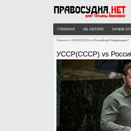
ГЛАВНАЯ
ОБ АВТОРЕ
ЗАЧЕМ ЭТ
Главная
» УССР(СССР) vs Российской Федерации?
Вы здесь
УССР(СССР) vs Росси