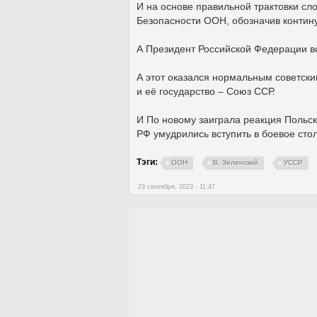
И на основе правильной трактовки сл
Безопасности ООН, обозначив контину
А Президент Российской Федерации вс
А этот оказался нормальным советск
и её государство – Союз ССР.
И По новому заиграла реакция Польс
РФ умудрились вступить в боевое ст
Тэги:
ООН
В. Зеленский
УССР
23 сентября, 2023 - 11:47