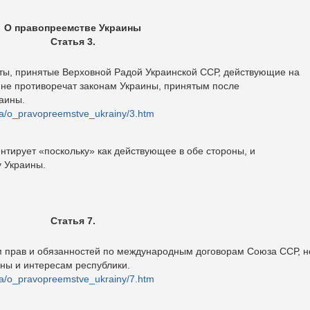
О правопреемстве Украины
Статья 3.
кты, принятые Верховной Радой Украинской ССР, действующие на
 не противоречат законам Украины, принятым после
аины.
ka/o_pravopreemstve_ukrainy/3.htm
тирует «поскольку» как действующее в обе стороны, и
 Украины.
Статья 7.
 прав и обязанностей по международным договорам Союза ССР, н
ны и интересам республики.
ka/o_pravopreemstve_ukrainy/7.htm