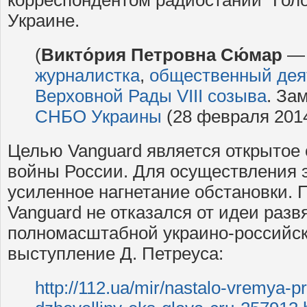
Украине.
(
Викто́рия Петровна Сю́мар
журналистка
,
общественный дея
Верховной Рады VIII созыва
. За
СНБО Украины
(28 февраля 2014
Целью Vanguard является открытое
войны России. Для осуществления 
усиленное нагнетание обстановки. П
Vanguard не отказался от идеи раз
полномасштабной украино-российс
выступление Д. Петреуса:
http://112.ua/mir/nastalo-vremya-pr