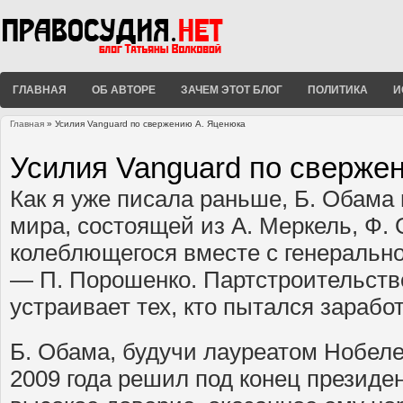
ГЛАВНАЯ
ОБ АВТОРЕ
ЗАЧЕМ ЭТОТ БЛОГ
ПОЛИТИКА
И
Главная
» Усилия Vanguard по свержению А. Яценюка
Вы здесь
Усилия Vanguard по сверже
Как я уже писала раньше, Б. Обама 
мира, состоящей из А. Меркель, Ф. 
колеблющегося вместе с генерально
— П. Порошенко. Партстроительств
устраивает тех, кто пытался заработ
Б. Обама, будучи лауреатом Нобел
2009 года решил под конец президен