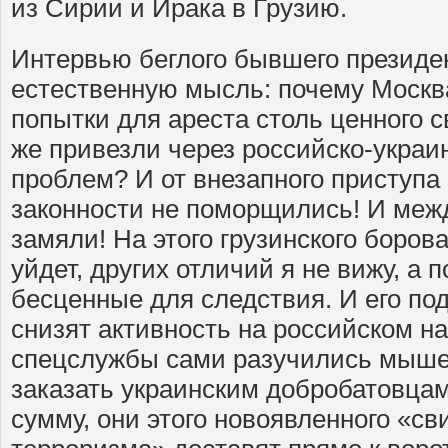
из Сирии и Ирака в Грузию.
Интервью беглого бывшего президен
естественную мысль: почему Москв
попытки для ареста столь ценного 
же привезли через российско-украи
проблем? И от внезапного приступ
законности не поморщились! И меж
замяли! На этого грузинского боров
уйдет, других отличий я не вижу, а 
бесценные для следствия. И его по
снизят активность на российском н
спецслужбы сами разучились мыше
заказать украинским добробатовца
сумму, они этого новоявленного «св