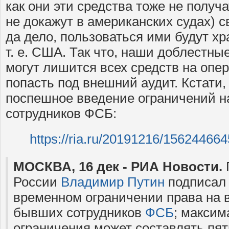
как они эти средства тоже не получа
не докажут в американских судах) с
да дело, пользоваться ими будут х
т. е. США. Так что, наши доблестны
могут лишится всех средств на опе
попасть под внешний аудит. Кстати,
поспешное введение ограничений н
сотрудников ФСБ:
https://ria.ru/20191216/156244664
МОСКВА, 16 дек - РИА Новости.
России
Владимир Путин
подписал 
временном ограничении права на 
бывших сотрудников
ФСБ
; максим
ограничения может составлять пять