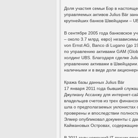
Доля участия семьи Бэр в настоящ
управляемых активов Julius Bär за
крупнейших банков Швейцарии – UBS и
В сентябре 2005 года банковское у
– около 3.7 млрд. евро) независимые
von Ernst AG, Banco di Lugano (до 
по управлению активами GAM (Glob
холдинг UBS. Благодаря сделке Jul
управлению активами в Швейцарии. 
наличными и в виде доли акционерн
Кража базы данных Julius Bär
17 января 2011 года бывший служ
Джулиану Ассанжу для интернет-са
владельцев счетов из трех финансов
шла о предполагаемых уклонистах о
проверены и впоследствии полность
Элмер опубликовал документы с дан
Каймановых Островах, содержащие
В 2011 году немецкий IT-техник п