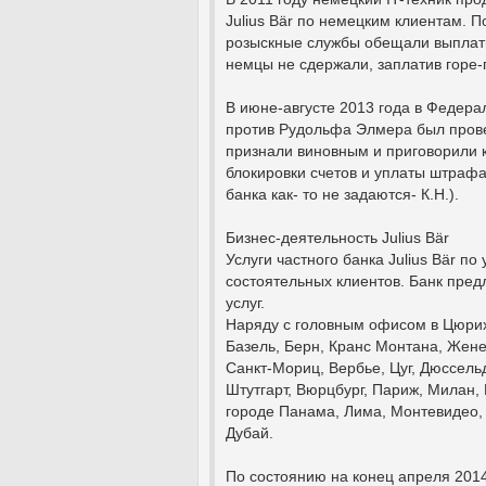
Julius Bär по немецким клиентам. 
розыскные службы обещали выплати
немцы не сдержали, заплатив горе-
В июне-августе 2013 года в Федера
против Рудольфа Элмера был прове
признали виновным и приговорили 
блокировки счетов и уплаты штрафа
банка как- то не задаются- К.Н.).
Бизнес-деятельность Julius Bär
Услуги частного банка Julius Bär 
состоятельных клиентов. Банк пред
услуг.
Наряду с головным офисом в Цюрихе
Базель, Берн, Кранс Монтана, Жене
Санкт-Мориц, Вербье, Цуг, Дюссел
Штутгарт, Вюрцбург, Париж, Милан,
городе Панама, Лима, Монтевидео, 
Дубай.
По состоянию на конец апреля 2014