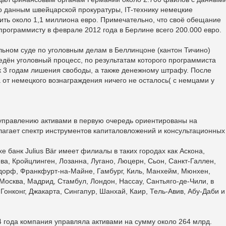
По данным швейцарской прокуратуры, IT-технику немецкие
ть около 1,1 миллиона евро. Примечательно, что своё обещание
программисту в феврале 2012 года в Берлине всего 200.000 евро.
льном суде по уголовным делам в Беллинцоне (кантон Тичино)
дён уголовный процесс, по результатам которого программиста
к 3 годам лишения свободы, а также денежному штрафу. После
 от немецкого вознаграждения ничего не осталось( с немцами у
по управлению активами в первую очередь ориентированы на
лагает спектр инструментов капиталовложений и консультационных
 банк Julius Bär имеет филиалы в таких городах как Аскона,
ва, Кройцлинген, Лозанна, Лугано, Люцерн, Сьон, Санкт-Галлен,
ьдорф, Франкфурт-на-Майне, Гамбург, Киль, Манхейм, Мюнхен,
 Москва, Мадрид, Стамбул, Лондон, Нассау, Сантьяго-де-Чили, в
Гонконг, Джакарта, Сингапур, Шанхай, Каир, Тель-Авив, Абу-Даби и
 года компания управляла активами на сумму около 264 млрд.