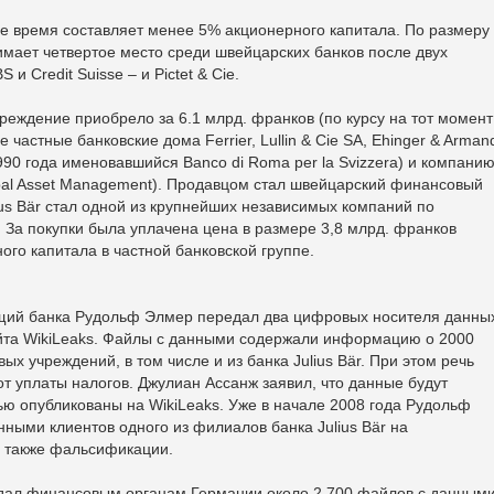
ее время составляет менее 5% акционерного капитала. По размеру
нимает четвертое место среди швейцарских банков после двух
 Credit Suisse – и Pictet & Cie.
чреждение приобрело за 6.1 млрд. франков (по курсу на тот момент
 частные банковские дома Ferrier, Lullin & Cie SA, Ehinger & Arman
1990 года именовавшийся Banco di Roma per la Svizzera) и компани
al Asset Management). Продавцом стал швейцарский финансовый
ius Bär стал одной из крупнейших независимых компаний по
За покупки была уплачена цена в размере 3,8 млрд. франков
ого капитала в частной банковской группе.
ащий банка Рудольф Элмер передал два цифровых носителя данны
йта WikiLeaks. Файлы с данными содержали информацию о 2000
ых учреждений, в том числе и из банка Julius Bär. При этом речь
т уплаты налогов. Джулиан Ассанж заявил, что данные будут
ю опубликованы на WikiLeaks. Уже в начале 2008 года Рудольф
ными клиентов одного из филиалов банка Julius Bär на
 также фальсификации.
родал финансовым органам Германии около 2.700 файлов с данным