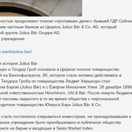
ностью продолжают поиски «пропавших денег» бывшей ГДР. Сейча
им частным банком из Цюриха Julius Bär & Co. AG, который
 группе Julius Bär Gruppe AG.
м учреждении
-banki/julius-bar/
история Julius Bär
хорн и Теодор Гроб основали в Цюрихе полное товарищество
й на Банхофштрассе, 85, которое стало активно действовать в
 Теодора Гроба из товарищества Людвиг Хиршхорн стал
ом Бэром (Julius Bär) и с Ёзефом Михаэлем Улем. 26 декабря 1896
ной ответственностью Hirschhorn, Uhl & Bär. После смерти Людвиг
 пассивы закрытого в то же время общества с персональной
дитное товарищество Юлиуса Бэра Julius Bär & Co.
е стало постепенно открываться инвесторам, не принадлежавшим к
овское учреждение было преобразовано в публичное общество
еся на бирже и входящее в Swiss Market Index.