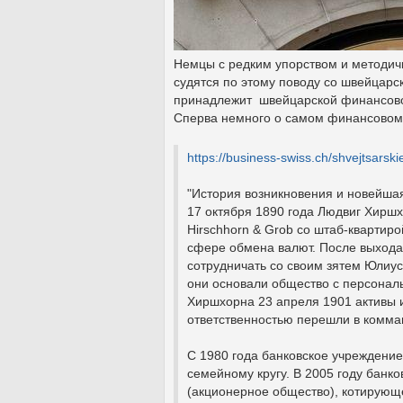
Немцы с редким упорством и методич
судятся по этому поводу со швейцарск
принадлежит швейцарской финансовой
Сперва немного о самом финансово
https://business-swiss.ch/shvejtsarskie
"История возникновения и новейшая 
17 октября 1890 года Людвиг Хирш
Hirschhorn & Grob со штаб-квартиро
сфере обмена валют. После выхода
сотрудничать со своим зятем Юлиус
они основали общество с персональ
Хиршхорна 23 апреля 1901 активы и
ответственностью перешли в комман
С 1980 года банковское учреждени
семейному кругу. В 2005 году банк
(акционерное общество), котирующе