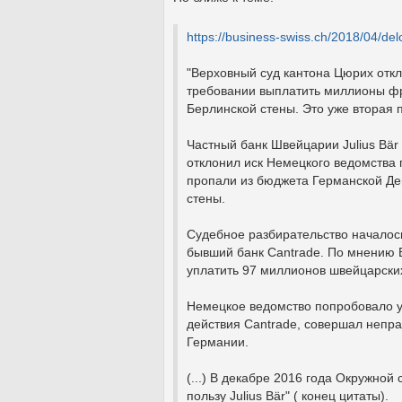
https://business-swiss.ch/2018/04/del
"Верховный суд кантона Цюрих откло
требовании выплатить миллионы фр
Берлинской стены. Это уже вторая 
Частный банк Швейцарии Julius Bär
отклонил иск Немецкого ведомства 
пропали из бюджета Германской Де
стены.
Судебное разбирательство началось 
бывший банк Cantrade. По мнению B
уплатить 97 миллионов швейцарски
Немецкое ведомство попробовало убе
действия Cantrade, совершал непр
Германии.
(...) В декабре 2016 года Окружной
пользу Julius Bär" ( конец цитаты).