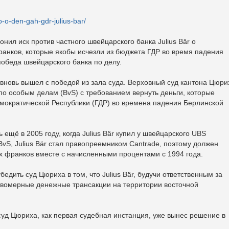
o-o-den-gah-gdr-julius-bar/
нил иск против частного швейцарского банка Julius Bär о
анков, которые якобы исчезли из бюджета ГДР во время падения
победа швейцарского банка по делу.
 вновь вышел с победой из зала суда. Верховный суд кантона Цюри
по особым делам (BvS) с требованием вернуть деньги, которые
мократической Республики (ГДР) во времена падения Берлинской
ещё в 2005 году, когда Julius Bär купил у швейцарского UBS
vS, Julius Bär стал правопреемником Cantrade, поэтому должен
х франков вместе с начисленными процентами с 1994 года.
дить суд Цюриха в том, что Julius Bär, будучи ответственным за
авомерные денежные трансакции на территории восточной
 суд Цюриха, как первая судебная инстанция, уже вынес решение в