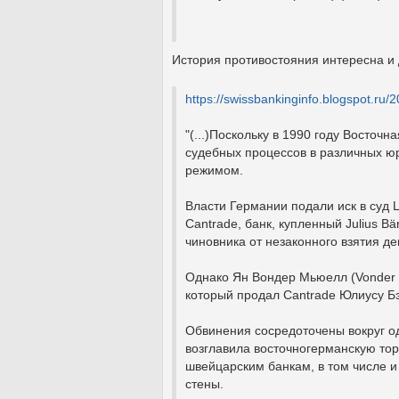
История противостояния интересна и 
https://
swissbankinginfo.blogspot.ru/20
"(...)Поскольку в 1990 году Восточ
судебных процессов в различных ю
режимом.
Власти Германии подали иск в суд Ц
Cantrade, банк, купленный Julius Bä
чиновника от незаконного взятия де
Однако Ян Вондер Мьюелл (Vonder 
который продал Cantrade Юлиусу Бэ
Обвинения сосредоточены вокруг о
возглавила восточногерманскую то
швейцарским банкам, в том числе и
стены.