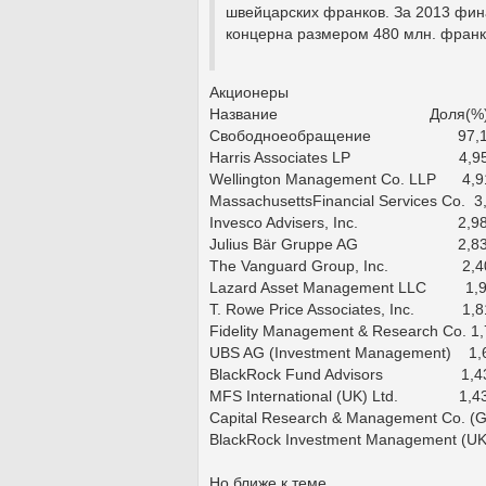
швейцарских франков. За 2013 фина
концерна размером 480 млн. франко
Акционеры
Название Доля(%
Свободноеобращение 97,1
Harris Associates LP 4,9
Wellington Management Co. LLP 4,9
MassachusettsFinancial Services Co. 3
Invesco Advisers, Inc. 2,9
Julius Bär Gruppe AG 2,8
The Vanguard Group, Inc. 2,4
Lazard Asset Management LLC 1,
T. Rowe Price Associates, Inc. 1,8
Fidelity Management & Research Co. 1
UBS AG (Investment Management) 1,
BlackRock Fund Advisors 1,4
MFS International (UK) Ltd. 1,4
Capital Research & Management Co. (G
BlackRock Investment Managemen
Но ближе к теме.