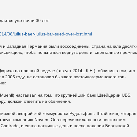
длится уже почти 30 лет:
14/08/julius-baer-julius-bar-sued-over-lost.html
ная и Западная Германия были воссоединены, страна начала десятк
рисдикциях, чтобы попытаться вернуть деньги, спрятанные прежни
юриха на прошлой неделе ( август 2014_ К.Н.), обвинив в том, что
r в ​​2005 году, не остановил бывшего восточногерманского топ-
нег.
Muehll) настаивал на том, что крупнейший банк Швейцарии UBS,
ру, должен ответить на обвинения.
диозной австрийской коммунистки Рудольфины Штайнлинг, которая
рговую компанию Novum. Она перечислила деньги нескольким
 Cantrade, и сняла наличные деньги после падения Берлинской