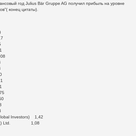
нсовый год Julius Bär Gruppe AG получил прибыль на уровне
в"( конец цитаты).
)
7
5
1
,08
8
3
0
91
1
,75
60
3
3
lobal Investors) 1,42
t (UK) Ltd. 1,08