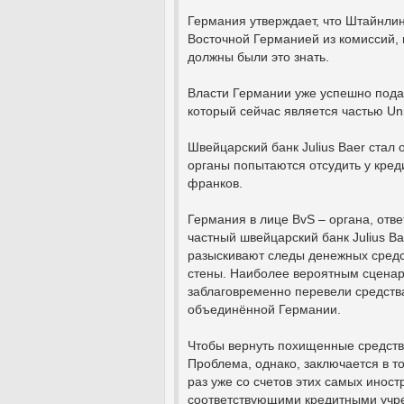
Германия утверждает, что Штайнлин
Восточной Германией из комиссий, 
должны были это знать.
Власти Германии уже успешно подал
который сейчас является частью Un
Швейцарский банк Julius Baer стал
органы попытаются отсудить у кре
франков.
Германия в лице BvS – органа, отв
частный швейцарский банк Julius B
разыскивают следы денежных средс
стены. Наиболее вероятным сценар
заблаговременно перевели средства
объединённой Германии.
Чтобы вернуть похищенные средств
Проблема, однако, заключается в т
раз уже со счетов этих самых инос
соответствующими кредитными учре