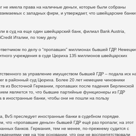
г не имела права на наличные деньги, которые были собраны
взимаемых с западных фирм, и утверждает, что швейцарские банки
и в суд на еще один швейцарский банк, филиал Bank Austria,
iCredit Италии, по тому делу.
 ответчиком по делу о “пропавших” миллионах бывшей ГДР. Немецки
дитного учреждения в суде Цюриха 135 миллионов швейцарских
етственного за управление имуществом бывшей ГДР – подала иск н
aer в районный суд Цюриха. Более 20 лет немецкие чиновники
тв из Восточной Германии, пропавших после падения Берлинской
ием является то, что бывшие партийные функционеры из ГДР
 в иностранные банки, чтобы они не пошли на пользу
а, BvS преследует иностранные банки в судебном порядке.
ом, что «пропавшие деньги» бывшей ГДР ещё раз пропали; на этот
транных банков. Германия, тем не менее, по-прежнему судится с
ждениями уже на том основании, что они не воспрепятствовали