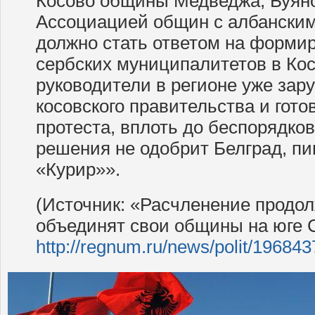
Косово общины Медведжа, Буян
Ассоциацией общин с албанским
должно стать ответом на форми
сербских муниципалитетов в Кос
руководители в регионе уже зар
косовского правительства и гото
протеста, вплоть до беспорядков
решения не одобрит Белград, пи
«Курир»».
(Источник: «Расчленение продо
объединят свои общины на юге 
http://regnum.ru/news/polit/196843