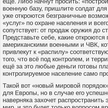
ещё. Либо начнут просить: «построй
военную базу, пришлите солдат для
уже откроются безграничные возмо
«услуг» по охране населения и всего
сопутствует: от продаж оружия до 
Представьте себе, какие откроются
американскими военными и ЧВК, ко
привлекут к «распилу» соответств
того, что всё под контролем, и терр
ещё за это любые деньги готовы пла
контролируемое население само про
Такой вот «новый мировой порядок»
для Европы, но в случае его успешн
наверняка захочет распространить э
мир, и это будет только вопросом в