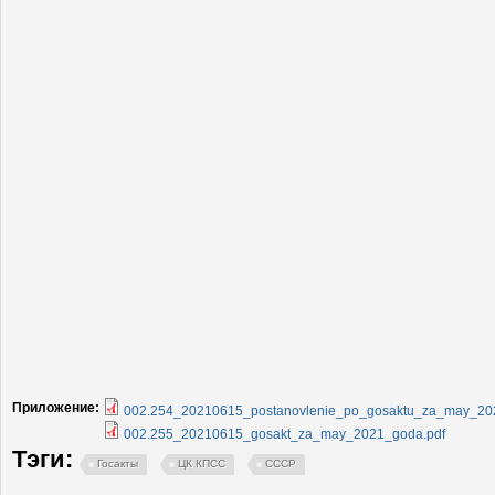
Приложение:
002.254_20210615_postanovlenie_po_gosaktu_za_may_20
002.255_20210615_gosakt_za_may_2021_goda.pdf
Тэги:
Госакты
ЦК КПСС
СССР