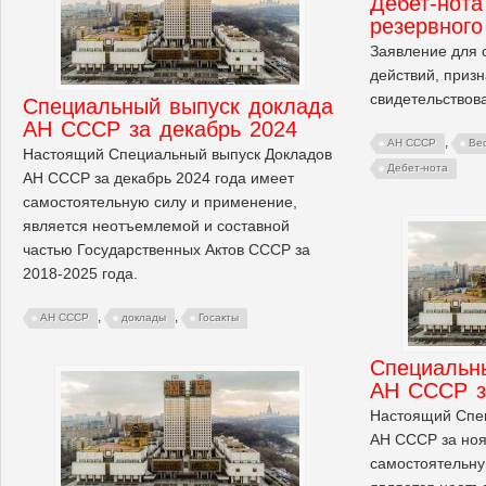
Дебет-нота
резервного
Заявление для 
действий, призн
свидетельство
Cпециальный выпуск доклада
АН СССР за декабрь 2024
,
АН СССР
Ве
Настоящий Специальный выпуск Докладов
Дебет-нота
АН СССР за декабрь 2024 года имеет
самостоятельную силу и применение,
является неотъемлемой и составной
частью Государственных Актов СССР за
2018-2025 года.
,
,
АН СССР
доклады
Госакты
Cпециальн
АН СССР з
Настоящий Спе
АН СССР за ноя
самостоятельну