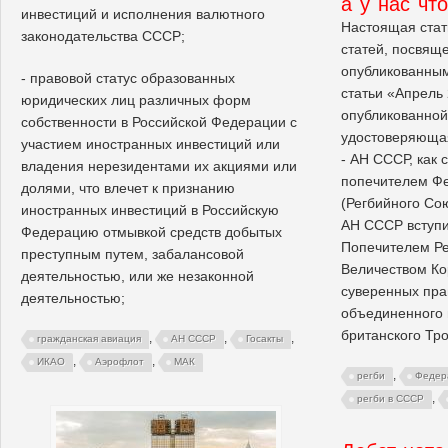
а у нас чт
инвестиций и исполнения валютного
Настоящая стат
законодательства СССР;
статей, посвящ
опубликованным
- правовой статус образованных
статьи «Апрель 
юридических лиц различных форм
опубликованной 
собственности в Российской Федерации с
удостоверяющая
участием иностранных инвестиций или
- АН СССР, как 
владения нерезидентами их акциями или
попечителем Ф
долями, что влечет к признанию
(Регбийного Сою
иностранных инвестиций в Российскую
АН СССР вступи
Федерацию отмывкой средств добытых
Попечителем Ре
преступным путем, забалансовой
Величеством Кор
деятельностью, или же незаконной
суверенных пра
деятельностью;
объединенного 
британского Тро
,
,
,
гражданская авиация
АН СССР
Госакты
,
,
ИКАО
Аэрофлот
МАК
,
регби
Федер
,
регби в СССР