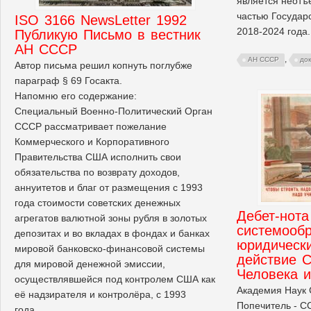
является неотъ
частью Государ
ISO 3166 NewsLetter 1992
2018-2024 года.
Публикую Письмо в вестник
АН СССР
,
АН СССР
до
Автор письма решил копнуть поглубже
параграф § 69 Госакта.
Напомню его содержание:
Специальный Военно-Политический Орган
СССР рассматривает пожелание
Коммерческого и Корпоративного
Правительства США исполнить свои
обязательства по возврату доходов,
аннуитетов и благ от размещения с 1993
года стоимости советских денежных
Дебет-нота
агрегатов валютной зоны рубля в золотых
системооб
депозитах и во вкладах в фондах и банках
юридическ
мировой банковско-финансовой системы
действие С
для мировой денежной эмиссии,
Человека 
осуществлявшейся под контролем США как
Академия Наук 
её надзирателя и контролёра, с 1993
Попечитель - С
года.....