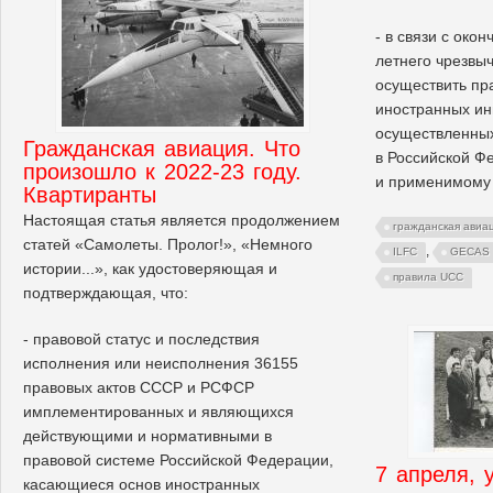
- в связи с око
летнего чрезвы
осуществить пр
иностранных ин
осуществленных
Гражданская авиация. Что
в Российской Ф
произошло к 2022-23 году.
и применимому 
Квартиранты
Настоящая статья является продолжением
гражданская авиа
статей «Самолеты. Пролог!», «Немного
,
ILFC
GECAS
истории...», как удостоверяющая и
правила UCC
подтверждающая, что:
- правовой статус и последствия
исполнения или неисполнения 36155
правовых актов СССР и РСФСР
имплементированных и являющихся
действующими и нормативными в
правовой системе Российской Федерации,
7 апреля, 
касающиеся основ иностранных