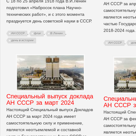
С 18 по 25 апреля 1918 года В.И.Ленин
АН СССР за апр
подготовил «Набросок плана Научно-
самостоятельну
технических работ», и с этого момента
является неотъ
празднуется день советской науки в СССР.
частью Государ
2018-2024 года.
,
,
,
АН СССР
флаг
В.Ленин
день в истории
,
АН СССР
до
Cпециальный выпуск доклада
Cпециальн
АН СССР за март 2024
АН СССР з
Настоящий Специальный выпуск Докладов
Настоящий Спе
АН СССР за март 2024 года имеет
АН СССР за фев
самостоятельную силу и применение,
самостоятельну
является неотъемлемой и составной
является неотъ