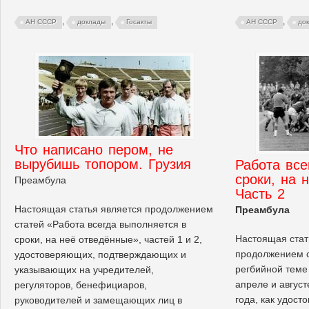
,
,
,
АН СССР
доклады
Госакты
АН СССР
до
Что написано пером, не
вырубишь топором. Грузия
Работа все
сроки, на 
Преамбула
Часть 2
Настоящая статья является продолжением
Преамбула
статей «Работа всегда выполняется в
Настоящая стат
сроки, на неё отведённые», частей 1 и 2,
продолжением 
удостоверяющих, подтверждающих и
регбийной теме
указывающих на учредителей,
апреле и август
регуляторов, бенефициаров,
года, как удос
руководителей и замещающих лиц в