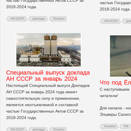
частью Государственных Актов СССР за
частью Государ
2018-2024 года.
2018-2024 года.
,
,
АН СССР
доклады
Госакты
,
АН СССР
до
Cпециальный выпуск доклада
АН СССР за январь 2024
Что под Ёл
Настоящий Специальный выпуск Докладов
С наступившим 
АН СССР за январь 2024 года имеет
читатели!
самостоятельную силу и применение,
является неотъемлемой и составной
Для начала - но
частью Государственных Актов СССР за
Эльвиры Сахип
2018-2024 года.
,
Госакты
РФ
,
,
АН СССР
доклады
Госакты