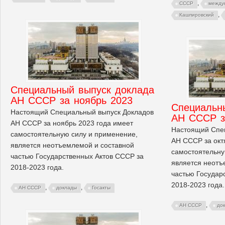
,
СССР
между
,
Кашпировский
Cпециальный выпуск доклада
АН СССР за ноябрь 2023
Cпециальн
Настоящий Специальный выпуск Докладов
АН СССР з
АН СССР за ноябрь 2023 года имеет
Настоящий Спе
самостоятельную силу и применение,
АН СССР за окт
является неотъемлемой и составной
самостоятельну
частью Государственных Актов СССР за
является неотъ
2018-2023 года.
частью Государ
2018-2023 года.
,
,
АН СССР
доклады
Госакты
,
АН СССР
до