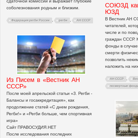
сдаточной комиссии и выражает глубокие
СОЮЗД как
соболезнования родным и близким.
ЮЗД
В Вестник АН С
,
,
Федерация регби России
регби
АН СССР
читателей, кот
числе и по пов
граждан СССР. 
фонды в случае
смерти физичес
позволить неки
наложить на ни
Из Писем в «Вестник АН
,
АН СССР
Ве
СССР»
посмертные фонд
После моей апрельской статьи «3. Регби -
Балансы и госаккредитация», как
продолжение статей «С днем рождения,
Регби!» и «Регби больше, чем спортивная
игра»
Сайт ПРАВОСУДИЯ.НЕТ
После исследования последних