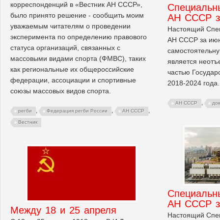
корреспонденций в «Вестник АН СССР»,
Cпециальн
было принято решение - сообщить моим
АН СССР з
уважаемым читателям о проведении
Настоящий Спе
эксперимента по определению правового
АН СССР за июн
статуса организаций, связанных с
самостоятельну
массовыми видами спорта (ФМВС), таких
является неотъ
как региональные их общероссийские
частью Государ
федерации, ассоциации и спортивные
2018-2024 года.
союзы массовых видов спорта.
,
АН СССР
до
,
,
,
регби
Федерация регби России
АН СССР
Вестник
Cпециальн
АН СССР з
Между 18 и 25 апреля
Настоящий Спе