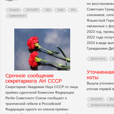
по восстановле
Советских Гражд
,
,
,
,
,
Госакты
АН СССР
ISO
США
РФ
союзников, сат
Суверенитет
Фашисткой Герм
связанные с ф
2023 год, прово
2022 года полу
2024 в виде вы
Гражданами Деб
,
Дебет-нота
Уточненная
Срочное сообщение
ноты
секретариата АН СССР
Вышла уточненн
Секретариат Академии Наук СССР от лица
итогам первой 
приёмо-сдаточной Комиссии Федерации
Регби Советского Союза сообщает о
,
АН СССР
Ве
трагической гибели в Российской
посмертные фонд
Федерации одного из членов приёмо-