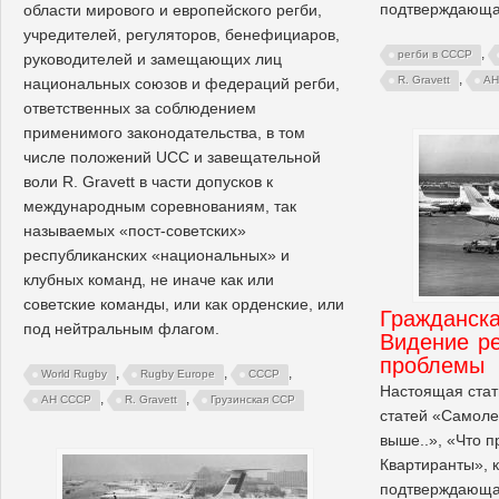
подтверждающая
области мирового и европейского регби,
учредителей, регуляторов, бенефициаров,
,
регби в СССР
руководителей и замещающих лиц
,
R. Gravett
АН
национальных союзов и федераций регби,
ответственных за соблюдением
применимого законодательства, в том
числе положений UCC и завещательной
воли R. Gravett в части допусков к
международным соревнованиям, так
называемых «пост-советских»
республиканских «национальных» и
клубных команд, не иначе как или
советские команды, или как орденские, или
Гражданска
под нейтральным флагом.
Видение р
проблемы
,
,
,
World Rugby
Rugby Europe
СССР
Настоящая стат
,
,
АН СССР
R. Gravett
Грузинская ССР
статей «Самоле
выше..», «Что п
Квартиранты», 
подтверждающая