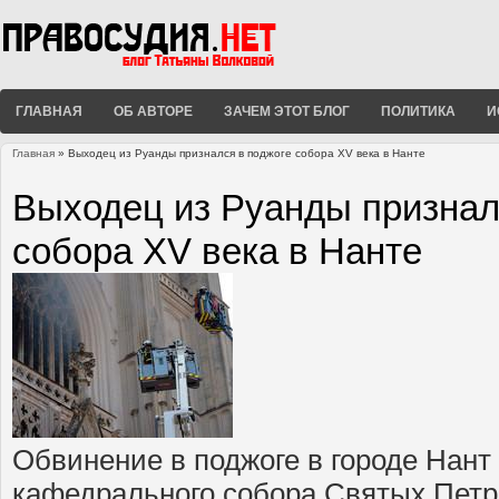
ГЛАВНАЯ
ОБ АВТОРЕ
ЗАЧЕМ ЭТОТ БЛОГ
ПОЛИТИКА
И
Главная
» Выходец из Руанды признался в поджоге собора XV века в Нанте
Вы здесь
Выходец из Руанды признал
собора XV века в Нанте
Обвинение в поджоге в городе Нант
кафедрального собора Святых Петр