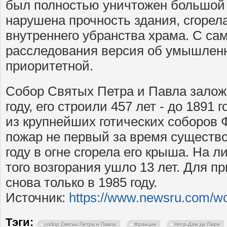
был полностью уничтожен большой 
нарушена прочность здания, сгорел
внутреннего убранства храма. С са
расследования версия об умышлен
приоритетной.
Собор Святых Петра и Павла залож
году, его строили 457 лет - до 1891 
из крупнейших готических соборов
пожар не первый за время существо
году в огне сгорела его крыша. На 
того возгорания ушло 13 лет. Для п
снова только в 1985 году.
Источник:
https://www.newsru.com/wo
Тэги:
собор Святых Петра и Павла
Франция
Нотр-Дам де Пари